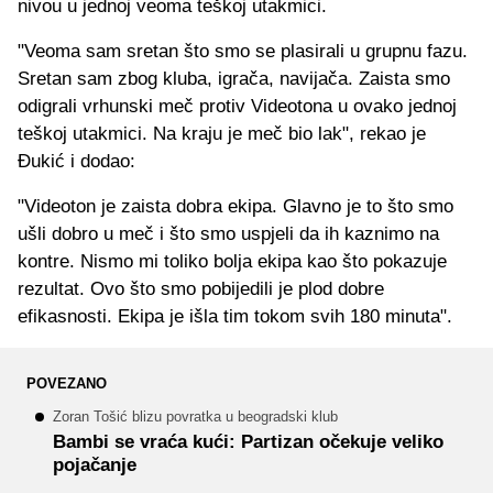
nivou u jednoj veoma teškoj utakmici.
"Veoma sam sretan što smo se plasirali u grupnu fazu.
Sretan sam zbog kluba, igrača, navijača. Zaista smo
odigrali vrhunski meč protiv Videotona u ovako jednoj
teškoj utakmici. Na kraju je meč bio lak", rekao je
Đukić i dodao:
"Videoton je zaista dobra ekipa. Glavno je to što smo
ušli dobro u meč i što smo uspjeli da ih kaznimo na
kontre. Nismo mi toliko bolja ekipa kao što pokazuje
rezultat. Ovo što smo pobijedili je plod dobre
efikasnosti. Ekipa je išla tim tokom svih 180 minuta".
POVEZANO
Zoran Tošić blizu povratka u beogradski klub
Bambi se vraća kući: Partizan očekuje veliko
pojačanje