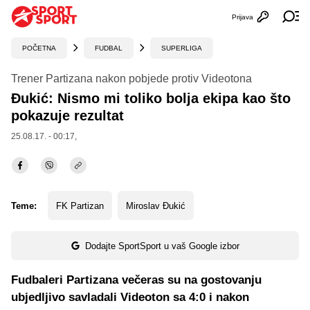
Prijava
Otvori profi
Ot
POČETNA
FUDBAL
SUPERLIGA
Trener Partizana nakon pobjede protiv Videotona
Đukić: Nismo mi toliko bolja ekipa kao što
pokazuje rezultat
25.08.17. - 00:17,
Teme:
FK Partizan
Miroslav Đukić
Dodajte SportSport u vaš Google izbor
Fudbaleri Partizana večeras su na gostovanju
ubjedljivo savladali Videoton sa 4:0 i nakon