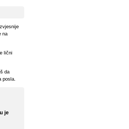
zvjesnije
e na
 lični
oš da
a posla.
u je