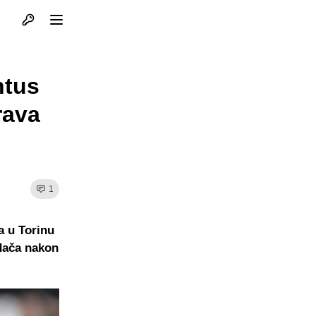
Otvori profil
Otvori meni
ntus
rava
1
a u Torinu
adača nakon