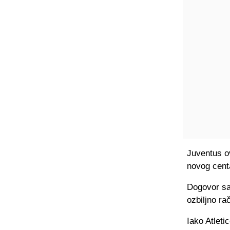
Juventus o
novog centa
Dogovor sa
ozbiljno ra
Iako Atleti