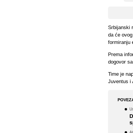
Srbijanski 
da će ovog 
formiranju
Prema infor
dogovor sa 
Time je nap
Juventus i 
POVEZ
Us
D
s
AC