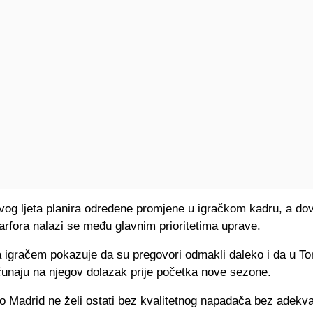
vog ljeta planira određene promjene u igračkom kadru, a do
rfora nalazi se među glavnim prioritetima uprave.
 igračem pokazuje da su pregovori odmakli daleko i da u To
čunaju na njegov dolazak prije početka nove sezone.
co Madrid ne želi ostati bez kvalitetnog napadača bez adekv