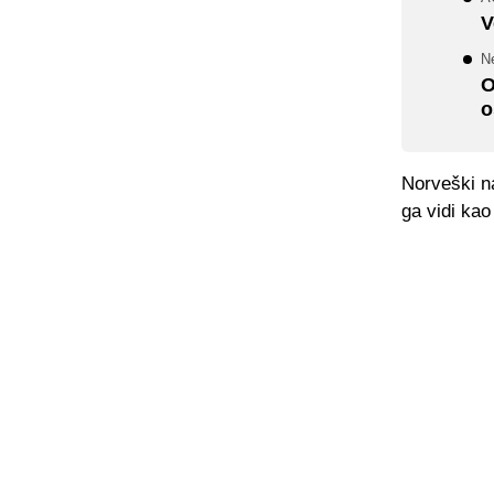
V
N
O
o
Norveški na
ga vidi kao