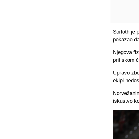
Sorloth je 
pokazao da
Njegova fiz
pritiskom 
Upravo zbog
ekipi nedo
Norvežanin 
iskustvo k