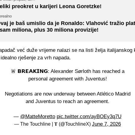
eliki preokret u karijeri Leona Goretzke!
erealno
vaj je baš umislio da je Ronaldo: Vlahović tražio pla
sam miliona, plus 30 miliona provizije!
padač već duže vrijeme nalazi se na listi želja italijanskog k
 idealno rješenje za vrh napada.
🚨 𝗕𝗥𝗘𝗔𝗞𝗜𝗡𝗚: Alexander Sørloth has reached a
personal agreement with Juventus!
Negotiations are now underway between Atlético Madrid
and Juventus to reach an agreement.
—
@MatteMoretto
pic.twitter.com/ayBOEy3q7U
June 7, 2026
— The Touchline | 𝐓 (@TouchlineX)