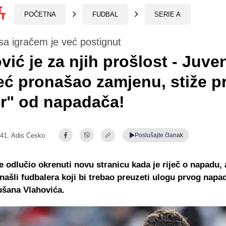
POČETNA
FUDBAL
SERIE A
a igračem je već postignut
vić je za njih prošlost - Juve
ć pronašao zamjenu, stiže p
er" od napadača!
:41,
Adis Ćesko
Poslušajte
članak
e odlučio okrenuti novu stranicu kada je riječ o napadu, 
našli fudbalera koji bi trebao preuzeti ulogu prvog nap
ušana Vlahovića.