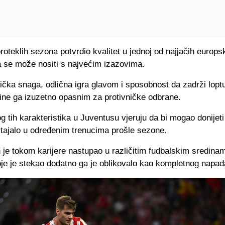
proteklih sezona potvrdio kvalitet u jednoj od najjačih europsk
 se može nositi s najvećim izazovima.
ička snaga, odlična igra glavom i sposobnost da zadrži lopt
čine ga izuzetno opasnim za protivničke odbrane.
 tih karakteristika u Juventusu vjeruju da bi mogao donijeti
stajalo u određenim trenucima prošle sezone.
je tokom karijere nastupao u različitim fudbalskim sredina
oje je stekao dodatno ga je oblikovalo kao kompletnog napad