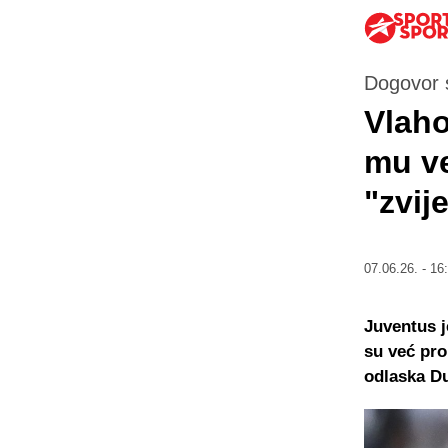
Dogovor s
Vlaho
mu ve
"zvij
07.06.26. - 16
Juventus j
su već pro
odlaska D