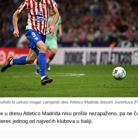
orloth bi uskoro mogao zamijeniti dres Atletico Madrida dresom Juventusa (
e u dresu Atletico Madrida nisu prošle nezapaženo, pa ne ču
teres jednog od najvećih klubova u Italiji.