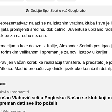
Dodajte SportSport u vaš Google izbor
reprezentativac nalazi se na izlaznim vratima kluba i sve je i
ljeta promijeniti sredinu, dok čelnici Juventusa ubrzano rad
 ekipe za narednu sezonu.
macijama koje dolaze iz Italije, Alexander Sorloth postigao je
torinskim velikanom i spreman je za novi izazov u karijeri.
ravljen važan korak ka realizaciji transfera, a preostalo je j
Atletico Madrid pronađu zajednički jezik oko konačnih detalj
ANO
lovi su nevjerovatni
ušan Vlahović seli u Englesku: Našao se klub koji m
preman dati sve što poželi!
 Milan propao, ali...