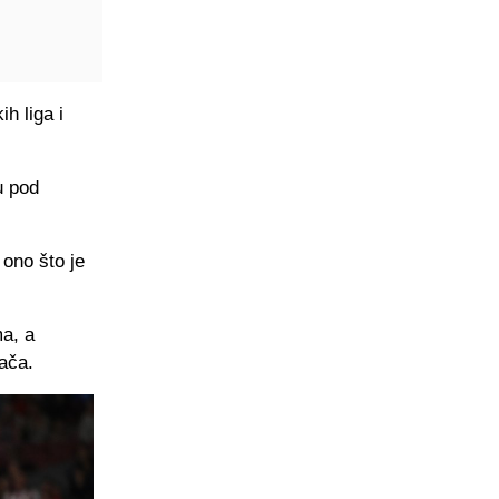
ih liga i
u pod
 ono što je
ma, a
ača.