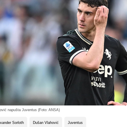
vić napušta Juventus (Foto: ANSA)
xander Sorloth
Dušan Vlahović
Juventus