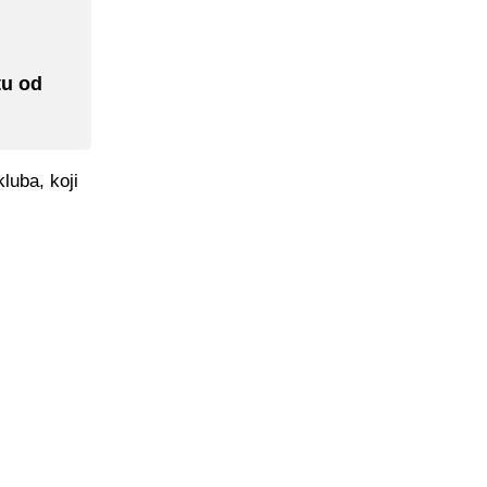
tu od
luba, koji