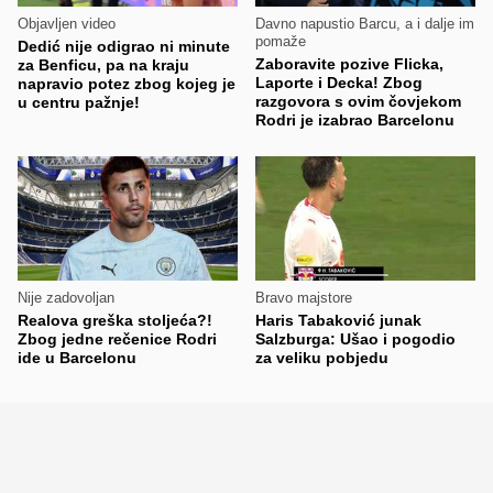
Objavljen video
Davno napustio Barcu, a i dalje im
pomaže
Dedić nije odigrao ni minute
Zaboravite pozive Flicka,
za Benficu, pa na kraju
Laporte i Decka! Zbog
napravio potez zbog kojeg je
razgovora s ovim čovjekom
u centru pažnje!
Rodri je izabrao Barcelonu
Nije zadovoljan
Bravo majstore
Realova greška stoljeća?!
Haris Tabaković junak
Zbog jedne rečenice Rodri
Salzburga: Ušao i pogodio
ide u Barcelonu
za veliku pobjedu