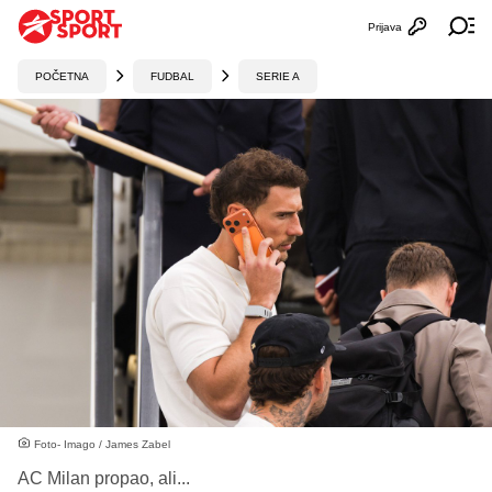
Prijava
Otvori profi
Ot
POČETNA
FUDBAL
SERIE A
Foto- Imago / James Zabel
AC Milan propao, ali...