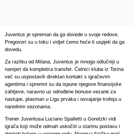
Juventus je spreman da ga dovede u svoje redove.
Pregovori su u toku i vidjet ćemo hoće li uspjeti da ga
dovedu.
Za razliku od Milana, Juventus je mnogo odlučniji u
namjeri da kompletira transfer. Čelnici kluba iz Torina
već su uspostavili direktan kontakt s igračevim
agentima i spremni su da ispune njegove finansijske
zahtjeve, naravno uz određene bonuse vezane za
nastupe, plasman u Ligu prvaka i osvajanje trofeja u
narednim sezonama.
Trener Juventusa Luciano Spalletti u Goretzki vidi
igrača koji može odmah uskočiti u startnu postavu i
donijeti balans u veznom redu. Njegova fizička moć,