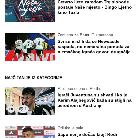
Četvrto ljeto zaredom Trg slobode
postaje Naše mjesto - Bingo Ljetno
kino Tuzla
Zamjena za Brunu Guimaraesa
Svi su mislili da se Newcastle
raspada, no nemoralna ponuda za
njemačkog igrača govori drugačije
NAJČITANIJE IZ KATEGORIJE
Prelijepe scene u Perthu
Igrači Juventusa su shvatili ko je
Kerim Alajbegović kada su stigli na
aerodrom u Australiji
1
Odluka je pala
Sapunici je došao kraj: Rodri