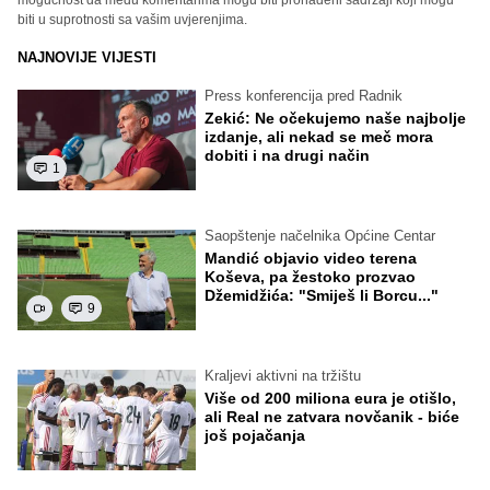
mogućnost da među komentarima mogu biti pronađeni sadržaji koji mogu
biti u suprotnosti sa vašim uvjerenjima.
NAJNOVIJE VIJESTI
Press konferencija pred Radnik
Zekić: Ne očekujemo naše najbolje
izdanje, ali nekad se meč mora
dobiti i na drugi način
1
Saopštenje načelnika Općine Centar
Mandić objavio video terena
Koševa, pa žestoko prozvao
Džemidžića: "Smiješ li Borcu..."
9
Kraljevi aktivni na tržištu
Više od 200 miliona eura je otišlo,
ali Real ne zatvara novčanik - biće
još pojačanja