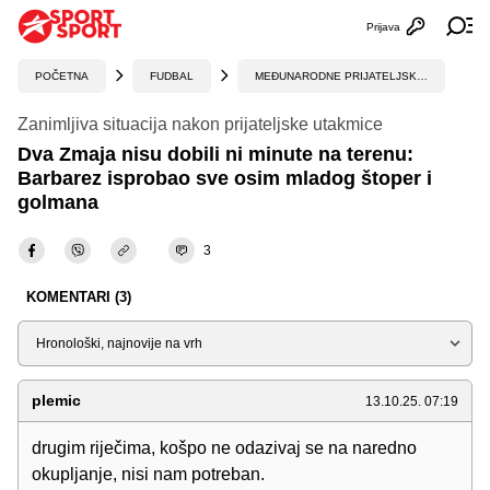
Prijava
Otvori profi
Ot
POČETNA
FUDBAL
MEĐUNARODNE PRIJATELJSKE UTAKMICE
Zanimljiva situacija nakon prijateljske utakmice
Dva Zmaja nisu dobili ni minute na terenu:
Barbarez isprobao sve osim mladog štoper i
golmana
3
KOMENTARI (3)
Sortiraj
plemic
13.10.25. 07:19
drugim riječima, košpo ne odazivaj se na naredno
okupljanje, nisi nam potreban.