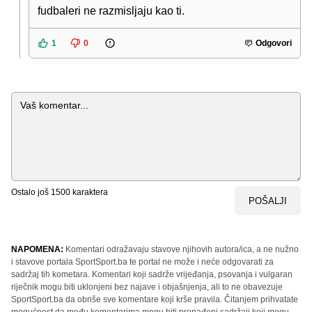
fudbaleri ne razmisljaju kao ti.
1
0
Odgovori
Komentar
Ostalo još
1500
karaktera
POŠALJI
NAPOMENA:
Komentari odražavaju stavove njihovih autora/ica, a ne nužno
i stavove portala SportSport.ba te portal ne može i neće odgovarati za
sadržaj tih kometara. Komentari koji sadrže vrijeđanja, psovanja i vulgaran
riječnik mogu biti uklonjeni bez najave i objašnjenja, ali to ne obavezuje
SportSport.ba da obriše sve komentare koji krše pravila. Čitanjem prihvatate