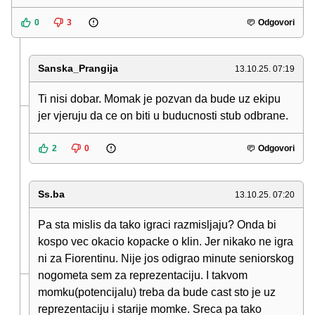
0
3
Odgovori
Sanska_Prangija
13.10.25. 07:19
Ti nisi dobar. Momak je pozvan da bude uz ekipu
jer vjeruju da ce on biti u buducnosti stub odbrane.
2
0
Odgovori
Ss.ba
13.10.25. 07:20
Pa sta mislis da tako igraci razmisljaju? Onda bi
kospo vec okacio kopacke o klin. Jer nikako ne igra
ni za Fiorentinu. Nije jos odigrao minute seniorskog
nogometa sem za reprezentaciju. I takvom
momku(potencijalu) treba da bude cast sto je uz
reprezentaciju i starije momke. Sreca pa tako