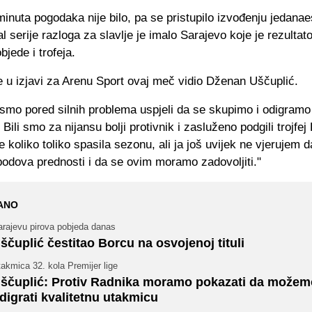
minuta pogodaka nije bilo, pa se pristupilo izvođenju jedanae
 serije razloga za slavlje je imalo Sarajevo koje je rezultat
bjede i trofeja.
e u izjavi za Arenu Sport ovaj meč vidio Dženan Uščuplić.
 smo pored silnih problema uspjeli da se skupimo i odigramo
Bili smo za nijansu bolji protivnik i zasluženo podgili trojfe
je koliko toliko spasila sezonu, ali ja još uvijek ne vjerujem 
bodova prednosti i da se ovim moramo zadovoljiti."
ANO
arajevu pirova pobjeda danas
ščuplić čestitao Borcu na osvojenoj tituli
akmica 32. kola Premijer lige
ščuplić: Protiv Radnika moramo pokazati da možem
digrati kvalitetnu utakmicu