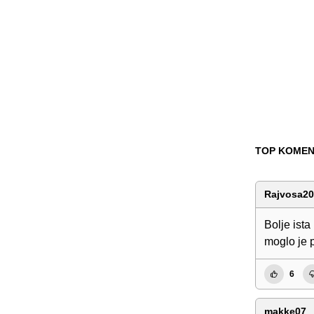
TOP KOMEN
Rajvosa2
Bolje ista
moglo je p
6
makke07