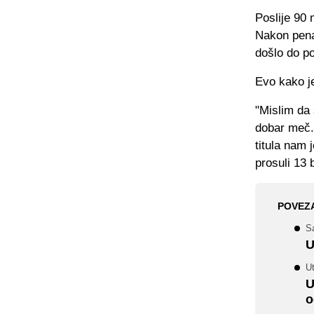
Poslije 90 
Nakon penal
došlo do po
Evo kako j
"Mislim da
dobar meč. 
titula nam 
prosuli 13 
POVEZ
S
U
Ut
U
o