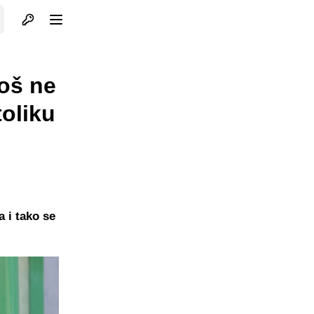
Otvori profil
Otvori meni
još ne
oliku
a i tako se