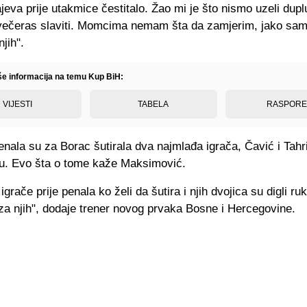
jeva prije utakmice čestitalo. Žao mi je što nismo uzeli duplu
večeras slaviti. Momcima nemam šta da zamjerim, jako sam 
jih".
iše informacija na temu Kup BiH:
VIJESTI
TABELA
RASPOR
nala su za Borac šutirala dva najmlađa igrača, Čavić i Tahri
su. Evo šta o tome kaže Maksimović.
igrače prije penala ko želi da šutira i njih dvojica su digli r
za njih", dodaje trener novog prvaka Bosne i Hercegovine.