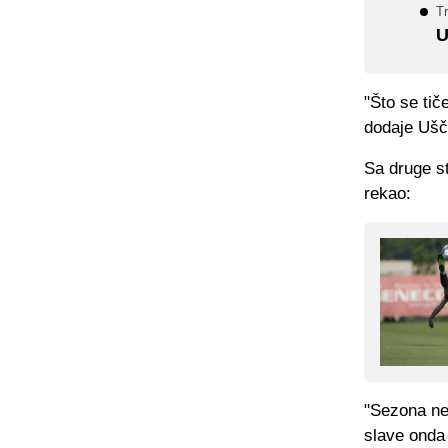
T
U
"Što se tič
dodaje Ušč
Sa druge s
rekao:
"Sezona ne
slave onda