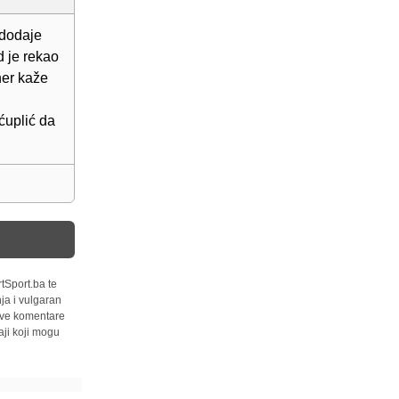
 dodaje
d je rekao
ner kaže
ćuplić da
tSport.ba te
ja i vulgaran
 sve komentare
ji koji mogu