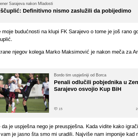
rener Sarajeva nakon Mladosti
ščuplić: Definitivno nismo zaslužili da pobijedimo
e moje budućnosti na klupi FK Sarajevo o tome je još rano gov
uplić.
trane njegov kolega Marko Maksimović je nakon meča za Ar
Bordo tim uspješniji od Borca
Penali odlučili pobjednika u Zen
Sarajevo osvojio Kup BiH
15
2
 da je uspješna nego je preuspješna. Kada vidite kako igrač
 vam je jasno šta smo mi uradili. Najviše nam imponije kad 