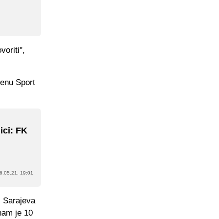
oriti",
enu Sport
ici: FK
6.05.21. 19:01
i Sarajeva
nam je 10