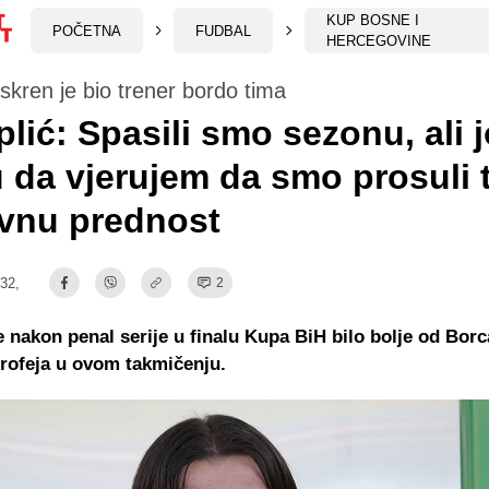
KUP BOSNE I
POČETNA
FUDBAL
HERCEGOVINE
iskren je bio trener bordo tima
lić: Spasili smo sezonu, ali 
da vjerujem da smo prosuli t
vnu prednost
:32,
2
e nakon penal serije u finalu Kupa BiH bilo bolje od Borc
rofeja u ovom takmičenju.