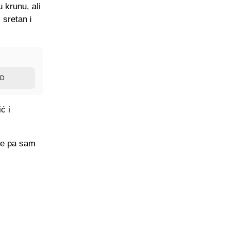
 krunu, ali
sretan i
ED
ć i
uke pa sam