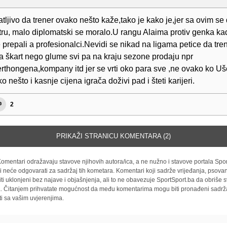
atljivo da trener ovako nešto kaže,tako je kako je,jer sa ovim se
atru, malo diplomatski se moralo.U rangu Alaima protiv genka ka
prepali a profesionalci.Nevidi se nikad na ligama petice da tre
pa škart nego glume svi pa na kraju sezone prodaju npr
erthongena,kompany itd jer se vrti oko para sve ,ne ovako ko Uš
ko nešto i kasnje cijena igrača doživi pad i šteti karijeri.
2
PRIKAŽI STRANICU KOMENTARA (2)
omentari odražavaju stavove njihovih autora/ica, a ne nužno i stavove portala Spor
i neće odgovarati za sadržaj tih kometara. Komentari koji sadrže vrijeđanja, psovan
iti uklonjeni bez najave i objašnjenja, ali to ne obavezuje SportSport.ba da obriše
la. Čitanjem prihvatate mogućnost da među komentarima mogu biti pronađeni sadrža
ti sa vašim uvjerenjima.