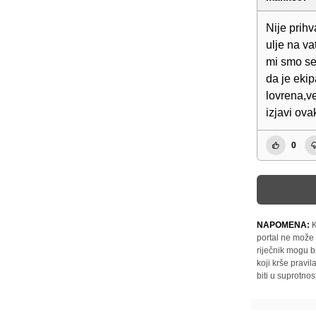
Nije prihv
ulje na v
mi smo se 
da je eki
lovrena,v
izjavi ova
0
NAPOMENA:
K
portal ne može 
riječnik mogu b
koji krše pravi
biti u suprotnos