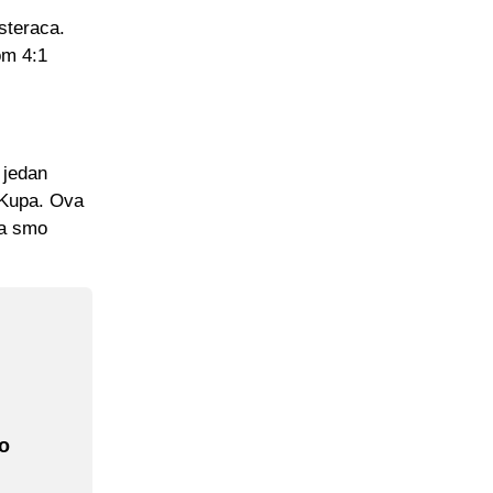
steraca.
om 4:1
 jedan
j Kupa. Ova
da smo
o