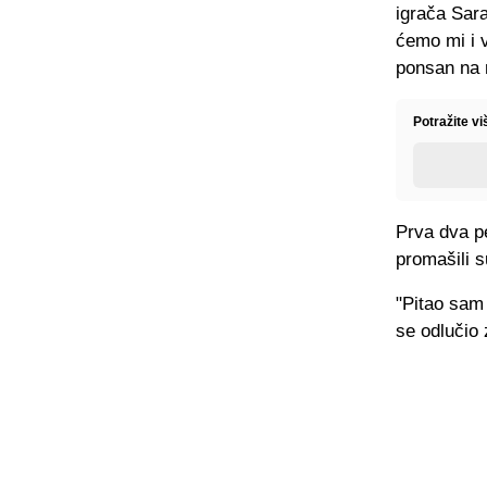
igrača Sara
ćemo mi i 
ponsan na n
Potražite v
Prva dva pe
promašili 
"Pitao sam 
se odlučio 