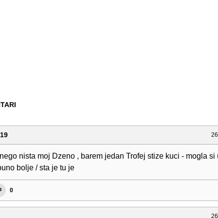
TARI
019
26
 nego nista moj Dzeno , barem jedan Trofej stize kuci - mogla si 
uno bolje / sta je tu je
0
26