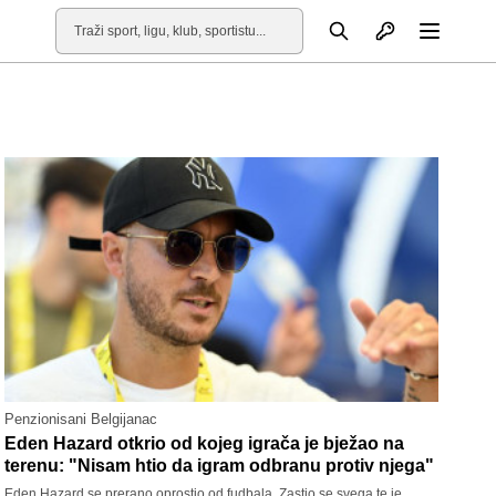
Otvori profil
Pretraga
Otvori
Penzionisani Belgijanac
Eden Hazard otkrio od kojeg igrača je bježao na
terenu: "Nisam htio da igram odbranu protiv njega"
Eden Hazard se prerano oprostio od fudbala. Zastio se svega te je