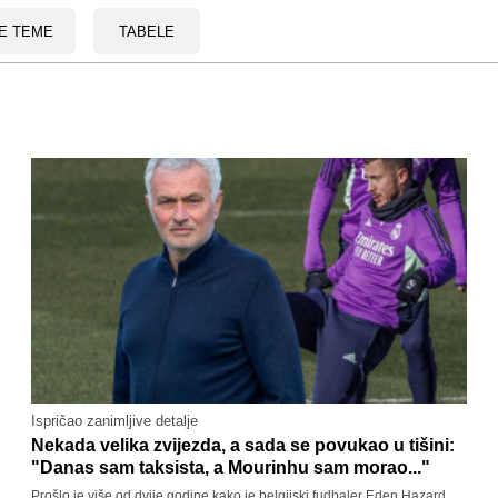
E TEME
TABELE
Ispričao zanimljive detalje
Nekada velika zvijezda, a sada se povukao u tišini:
"Danas sam taksista, a Mourinhu sam morao..."
Prošlo je više od dvije godine kako je belgijski fudbaler Eden Hazard