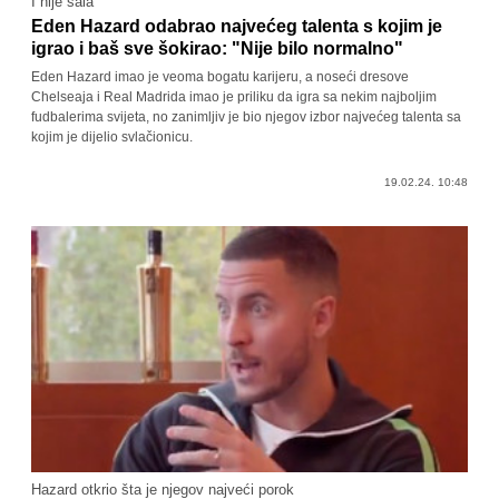
I nije šala
Eden Hazard odabrao najvećeg talenta s kojim je
igrao i baš sve šokirao: "Nije bilo normalno"
Eden Hazard imao je veoma bogatu karijeru, a noseći dresove
Chelseaja i Real Madrida imao je priliku da igra sa nekim najboljim
fudbalerima svijeta, no zanimljiv je bio njegov izbor najvećeg talenta sa
kojim je dijelio svlačionicu.
19.02.24. 10:48
Hazard otkrio šta je njegov najveći porok