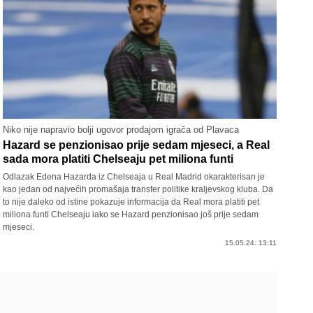
Niko nije napravio bolji ugovor prodajom igrača od Plavaca
Hazard se penzionisao prije sedam mjeseci, a Real
sada mora platiti Chelseaju pet miliona funti
Odlazak Edena Hazarda iz Chelseaja u Real Madrid okarakterisan je
kao jedan od najvećih promašaja transfer politike kraljevskog kluba. Da
to nije daleko od istine pokazuje informacija da Real mora platiti pet
miliona funti Chelseaju iako se Hazard penzionisao još prije sedam
mjeseci.
15.05.24. 13:11