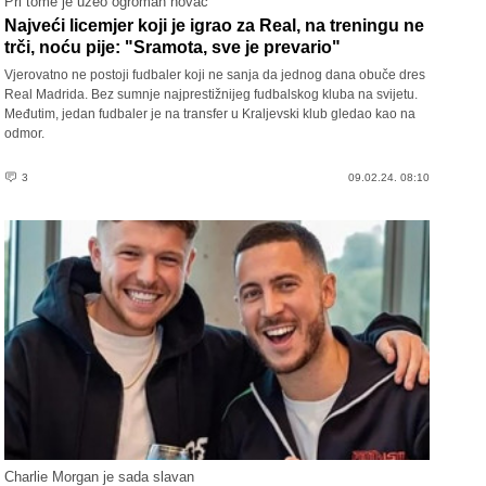
Pri tome je uzeo ogroman novac
Najveći licemjer koji je igrao za Real, na treningu ne
trči, noću pije: "Sramota, sve je prevario"
Vjerovatno ne postoji fudbaler koji ne sanja da jednog dana obuče dres
Real Madrida. Bez sumnje najprestižnijeg fudbalskog kluba na svijetu.
Međutim, jedan fudbaler je na transfer u Kraljevski klub gledao kao na
odmor.
3
09.02.24. 08:10
Charlie Morgan je sada slavan