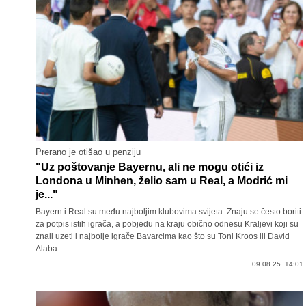
Prerano je otišao u penziju
"Uz poštovanje Bayernu, ali ne mogu otići iz
Londona u Minhen, želio sam u Real, a Modrić mi
je..."
Bayern i Real su među najboljim klubovima svijeta. Znaju se često boriti
za potpis istih igrača, a pobjedu na kraju obično odnesu Kraljevi koji su
znali uzeti i najbolje igrače Bavarcima kao što su Toni Kroos ili David
Alaba.
09.08.25. 14:01