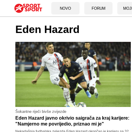
NOVO
FORUM
MOJ
Eden Hazard
Šokantne riječi bivše zvijezde
Eden Hazard javno okrivio saigrača za kraj karijere:
"Namjerno me povrijedio, priznao mi je"
Nekadašnja fudbalska zvijezda Eden Hazard okončao je karijeru sa 32