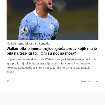
Na listi nema Messija i Ronalda
Walker otkrio imena trojice igrača protiv kojih mu je
bilo najteže igrati: "Oni su noćna mora"
Engleski reprezentativac Kyle Walker u svojoj karijeri imao je priliku da
igra protiv najboljih fudbalera svijeta, a u intervjuu koji je dao prije
nekoliko dana otkrio je imena trojice igrača koje mu je bilo najteže
čuvati.
1
30.05.24. 21:33