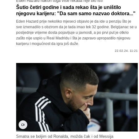
Eden Hazard nakon toga više nikada nije bio isti
Šutio četiri godine i sada rekao šta je uništilo
njegovu karijeru: "Da sam samo nazvao doktora..."
Eden Hazard prije nekoliko mjeseci objavio je da ide u penziju što je
sve iznenadilo s obzirom da je tada imao tek 32 godine. Belgijanac se u
posljednje vrijeme dosta pojavljuje u javnosti, a po prvi put je otkrio
zašto nije uspio u Real Madridu i šta je zapravo upropastilo njegovu
karijeru i mogućnost da igra još duže.
22.02.24. 11:21
Smatra se boljim od Ronalda, možda čak i od Messija