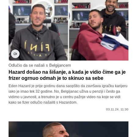
Odlučio da se našali s Belgijancem
Hazard došao na šišanje, a kada je vidio čime ga je
frizer ogrnuo odmah je to skinuo sa sebe
Eden Hazard je prije godinu dana saopštio da završava igračku karijeru
iako je imao tek 32 godine. No, Belgijanac uživa u penziji i često ga
vidimo u javnosti, a trenutno je u centru pažnje video na koje se vidi
kako se fizer odlučio našaliti s Hazardom.
03.11.24. 11:30