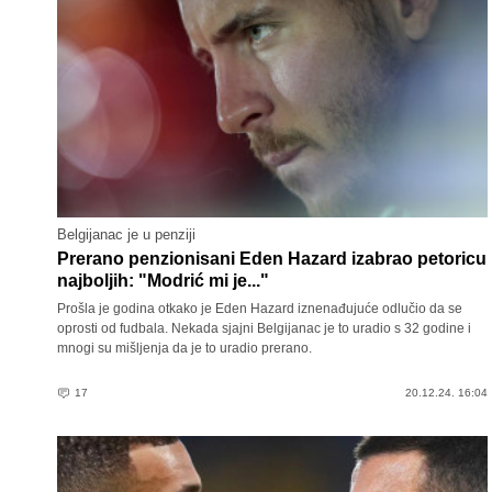
Belgijanac je u penziji
Prerano penzionisani Eden Hazard izabrao petoricu
najboljih: "Modrić mi je..."
Prošla je godina otkako je Eden Hazard iznenađujuće odlučio da se
oprosti od fudbala. Nekada sjajni Belgijanac je to uradio s 32 godine i
mnogi su mišljenja da je to uradio prerano.
17
20.12.24. 16:04