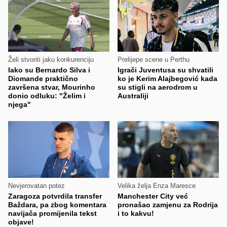
Želi stvoriti jaku konkurenciju
Prelijepe scene u Perthu
Iako su Bernardo Silva i
Igrači Juventusa su shvatili
Diomande praktično
ko je Kerim Alajbegović kada
završena stvar, Mourinho
su stigli na aerodrom u
donio odluku: "Želim i
Australiji
njega"
Nevjerovatan potez
Velika želja Enza Maresce
Zaragoza potvrdila transfer
Manchester City već
Baždara, pa zbog komentara
pronašao zamjenu za Rodrija
navijača promijenila tekst
i to kakvu!
objave!