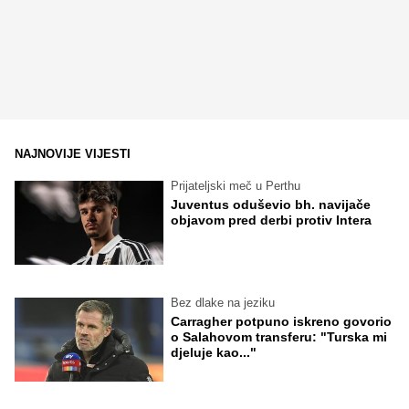
NAJNOVIJE VIJESTI
Prijateljski meč u Perthu
Juventus oduševio bh. navijače
objavom pred derbi protiv Intera
Bez dlake na jeziku
Carragher potpuno iskreno govorio
o Salahovom transferu: "Turska mi
djeluje kao..."