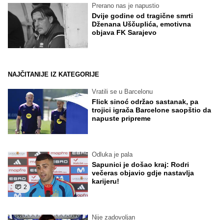
Prerano nas je napustio
Dvije godine od tragične smrti
Dženana Uščuplića, emotivna
objava FK Sarajevo
NAJČITANIJE IZ KATEGORIJE
Vratili se u Barcelonu
Flick sinoć održao sastanak, pa
trojici igrača Barcelone saopštio da
napuste pripreme
Odluka je pala
Sapunici je došao kraj: Rodri
večeras objavio gdje nastavlja
karijeru!
2
Nije zadovoljan