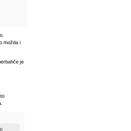
o.
io možda i
nerbahče je
to
a.
ED