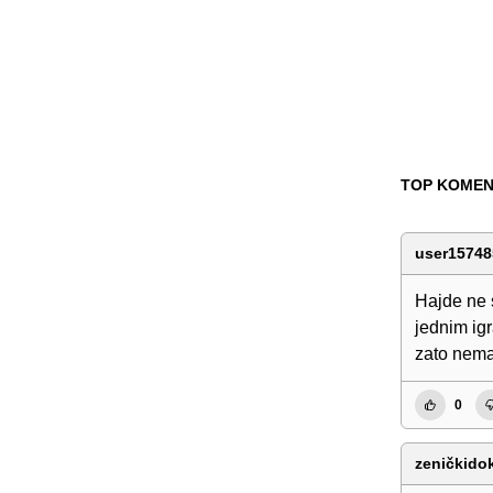
TOP KOMEN
user15748
Hajde ne 
jednim ig
zato nema
0
zeničkido