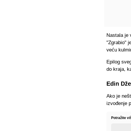
Nastala je 
"Zgrabio" j
veću kulmi
Epilog sveg
do kraja, k
Edin Dže
Ako je nešt
izvođenje p
Potražite vi