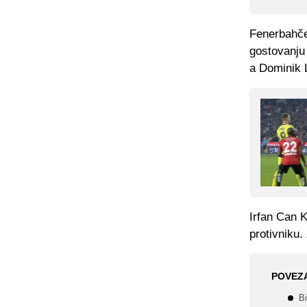
Fenerbahče 
gostovanju 
a Dominik 
Irfan Can 
protivniku.
POVEZ
B