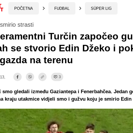
POČETNA
FUDBAL
SÜPER LIG
smirio strasti
eramentni Turčin započeo gu
 se stvorio Edin Džeko i po
 gazda na terenu
:13,
3
 smo gledali između Gaziantepa i Fenerbahčea. Jedan g
na kraju utakmice vidjeli smo i gužvu koju je smirio Edin