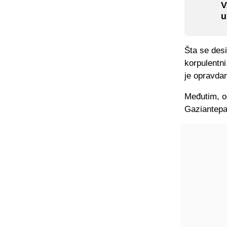
V
u
Šta se desi
korpulentni
je opravdan
Međutim, o
Gaziantepa