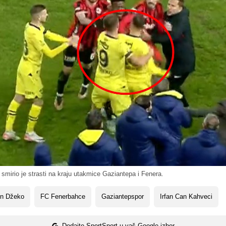
mirio je strasti na kraju utakmice Gaziantepa i Fenera.
in Džeko
FC Fenerbahce
Gaziantepspor
Irfan Can Kahveci
Dodajte SportSport u vaš Google izbor