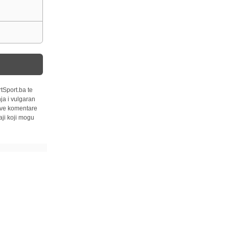
tSport.ba te
ja i vulgaran
 sve komentare
ji koji mogu