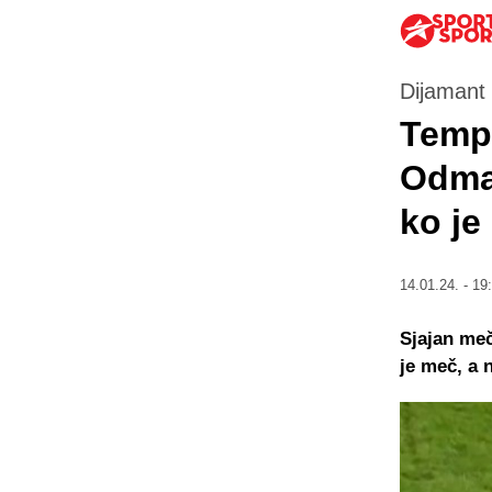
Dijamant 
Temp
Odmah
ko je
14.01.24. - 19
Sjajan meč
je meč, a 