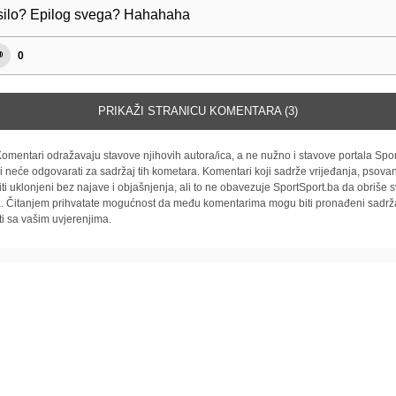
silo? Epilog svega? Hahahaha
0
PRIKAŽI STRANICU KOMENTARA (3)
omentari odražavaju stavove njihovih autora/ica, a ne nužno i stavove portala Spor
i neće odgovarati za sadržaj tih kometara. Komentari koji sadrže vrijeđanja, psovan
iti uklonjeni bez najave i objašnjenja, ali to ne obavezuje SportSport.ba da obriše
la. Čitanjem prihvatate mogućnost da među komentarima mogu biti pronađeni sadrža
ti sa vašim uvjerenjima.