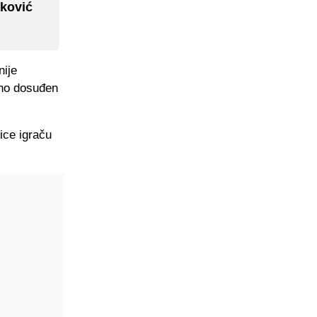
aković
nije
 no dosuđen
ice igraču