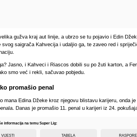
velika gužva kraj aut linije, a ubrzo se tu pojavio i Edin Džek
e svog saigrača Kahvecija i udaljio ga, te zaveo red i spriječ
naciju.
a? Jasno, i Kahveci i Riascos dobili su po žuti karton, a Fe
ako smo već i rekli, sačuvao pobjedu.
ko promašio penal
o mana Edina Džeke kroz njegovu blistavu karijeru, onda je 
enala. Danas je promašio 11. penal u karijeri iz 24. pokušaj
še informacija na temu Super Lig:
VIJESTI
TABELA
RASPOR