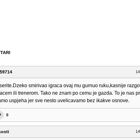
TARI
59714
14
serite.Dzeko smirivao igraca ovaj mu gurnuo ruku,kasnije razg
racem ili trenerom. Tako ne znam po cemu je gazda. To je nas p
mo uspjeha jer sve nesto uvelicavamo bez ikakve osnove.
0
kosti
14