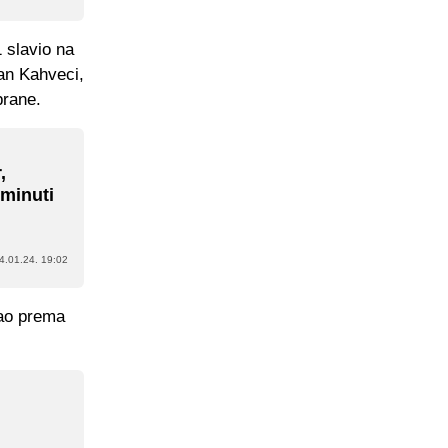
 slavio na
Can Kahveci,
brane.
,
 minuti
4.01.24. 19:02
vao prema