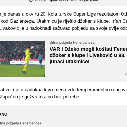
je danas u okviru 20. kola turske Super Lige rezultatom 0:1
kod Gaziantepa. Utakmicu je riješio džoker s klupe, Irfan 
Livaković je u nadoknadi sačuvao pobjedu sa svoje dvije od
Bitna pobjeda Fenerbahčea
VAR i Džeko mogli koštati Fener
džoker s klupe i Livaković u 98.
junaci utakmice!
1
Kahveci je u nadoknadi vremena vrlo temperamentno reago
 Započeo je gužvu totalno bez potrebe.
ANO
itna pobjeda Fenerbahčea