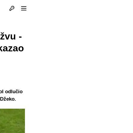
Otvori profil
Otvori meni
žvu -
kazao
ol odlučio
 Džeko.