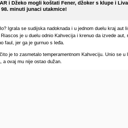
AR i Džeko mogli koštati Fener, džoker s klupe i Liv
 98. minuti junaci utakmice!
lo? Igrala se sudijska nadoknada i u jednom duelu kraj aut li
 Riascos je u duelu odnio Kahvecija i krenuo da izvede aut,
o faul, jer ga je gurnuo s leđa.
čito je to zasmetalo temperamentnom Kahveciju. Unio se u l
, a ovaj mu nije ostao dužan.