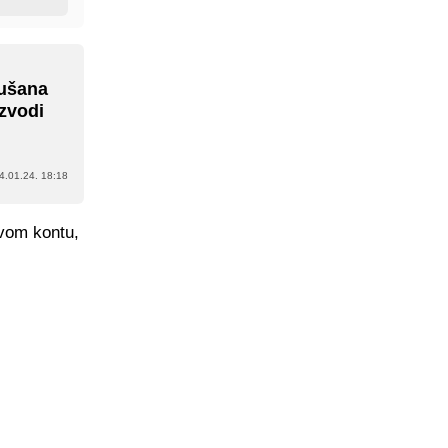
Dušana
izvodi
4.01.24. 18:18
svom kontu,