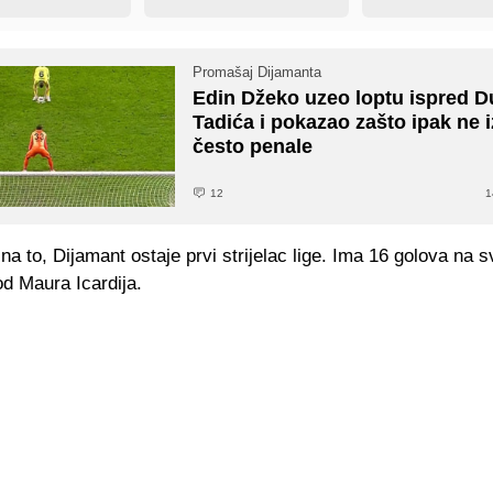
Promašaj Dijamanta
Edin Džeko uzeo loptu ispred 
Tadića i pokazao zašto ipak ne 
često penale
12
1
na to, Dijamant ostaje prvi strijelac lige. Ima 16 golova na 
 od Maura Icardija.