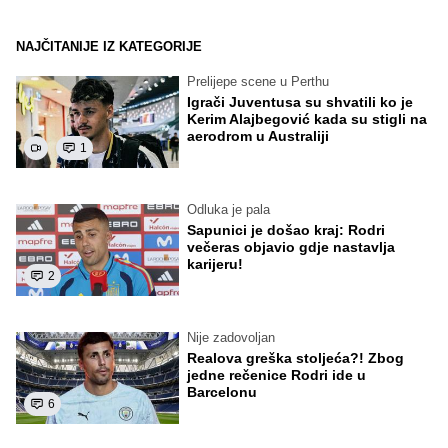
NAJČITANIJE IZ KATEGORIJE
Prelijepe scene u Perthu
Igrači Juventusa su shvatili ko je
Kerim Alajbegović kada su stigli na
aerodrom u Australiji
1
Odluka je pala
Sapunici je došao kraj: Rodri
večeras objavio gdje nastavlja
karijeru!
2
Nije zadovoljan
Realova greška stoljeća?! Zbog
jedne rečenice Rodri ide u
Barcelonu
6