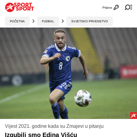
Prijava
Otvori profi
Ot
POČETNA
FUDBAL
SVJETSKO PRVENSTVO
Vijest 2021. godine kada su Zmajevi u pitanju
Izgubili smo Edina Višću