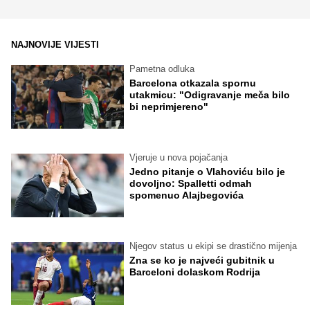
NAJNOVIJE VIJESTI
Pametna odluka
Barcelona otkazala spornu
utakmicu: "Odigravanje meča bilo
bi neprimjereno"
Vjeruje u nova pojačanja
Jedno pitanje o Vlahoviću bilo je
dovoljno: Spalletti odmah
spomenuo Alajbegovića
Njegov status u ekipi se drastično mijenja
Zna se ko je najveći gubitnik u
Barceloni dolaskom Rodrija