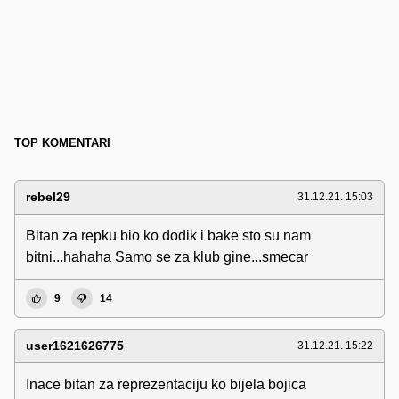
TOP KOMENTARI
rebel29
31.12.21. 15:03
Bitan za repku bio ko dodik i bake sto su nam
bitni...hahaha Samo se za klub gine...smecar
9
14
user1621626775
31.12.21. 15:22
Inace bitan za reprezentaciju ko bijela bojica