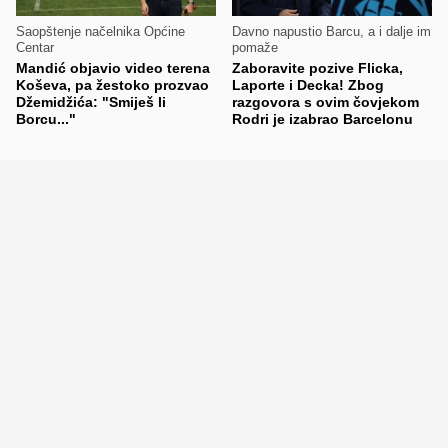
Saopštenje načelnika Općine
Davno napustio Barcu, a i dalje im
Centar
pomaže
Mandić objavio video terena
Zaboravite pozive Flicka,
Koševa, pa žestoko prozvao
Laporte i Decka! Zbog
Džemidžića: "Smiješ li
razgovora s ovim čovjekom
Borcu..."
Rodri je izabrao Barcelonu