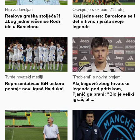
Nije zadovoljan
Osvojio je s ekipom 21 trofej
Realova greška stoljeća?!
Kraj jedne ere: Barcelona se i
Zbog jedne rečenice Rodri
definitivno riješila svoje
ide u Barcelonu
legende
Tvrde hrvatski mediji
"Problemi" s novim brojem
Reprezentativac BiH uskoro
Alajbegović zbog hrvatske
postaje novi igrač Hajduka!
legende pod pritiskom,
Pjanić ga brani: "Bio je veliki
igrač, ali..."