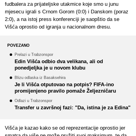
fudbalera za prijateljske utakmice koje smo u junu
mjesecu igrali s Crnom Gorom (0:0) i Danskom (poraz
2:0), a na istoj press konferenciji je saopštio da se
Višća oprostio od igranja u nacionalnom dresu.
POVEZANO
Prelazi u Trabzonspor
Edin Višća odbio dva velikana, ali od
ponedjeljka je u novom klubu
Blizu odlaska iz Basaksehira
Je li Višća otputovao na potpis? FIFA-ino
promijenjeno pravilo pomaže Željezničaru
Odlazi u Trabzonspor
Transfer u završnoj fazi: "Da, istina je za Edina"
Višća je kazao kako se od reprezentacije oprostio jer
smatra da više ne može pružiti svoj maksimum, te da