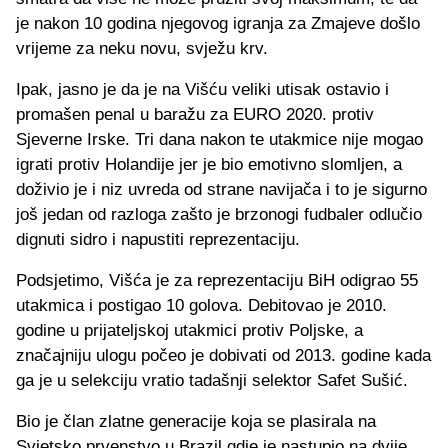
je nakon 10 godina njegovog igranja za Zmajeve došlo
vrijeme za neku novu, svježu krv.
Ipak, jasno je da je na Višću veliki utisak ostavio i
promašen penal u baražu za EURO 2020. protiv
Sjeverne Irske. Tri dana nakon te utakmice nije mogao
igrati protiv Holandije jer je bio emotivno slomljen, a
doživio je i niz uvreda od strane navijača i to je sigurno
još jedan od razloga zašto je brzonogi fudbaler odlučio
dignuti sidro i napustiti reprezentaciju.
Podsjetimo, Višća je za reprezentaciju BiH odigrao 55
utakmica i postigao 10 golova. Debitovao je 2010.
godine u prijateljskoj utakmici protiv Poljske, a
značajniju ulogu počeo je dobivati od 2013. godine kada
ga je u selekciju vratio tadašnji selektor Safet Sušić.
Bio je član zlatne generacije koja se plasirala na
Svjetsko prvenstvo u Brazil gdje je nastupio na dvije