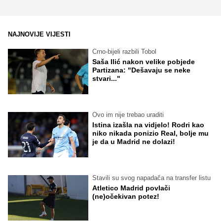
NAJNOVIJE VIJESTI
Crno-bijeli razbili Tobol
Saša Ilić nakon velike pobjede
Partizana: "Dešavaju se neke
stvari..."
Ovo im nije trebao uraditi
Istina izašla na vidjelo! Rodri kao
niko nikada ponizio Real, bolje mu
je da u Madrid ne dolazi!
Stavili su svog napadača na transfer listu
Atletico Madrid povlači
(ne)očekivan potez!