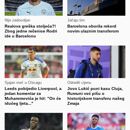
Nije zadovoljan
Jačaju tim
Realova greška stoljeća?!
Barcelona oborila rekord
Zbog jedne rečenice Rodri
novim ulaznim transferom
ide u Barcelonu
Sjajan meč u Chicagu
Odredili cijenu
Leeds pobijedio Liverpool, a
Jovo Lukić puni kasu Cluja,
jedan komentar za
Rumuni već pišu o
Muharemovića je hit: "On će
historijskom transferu našeg
idućeg ljeta..."
Zmaja