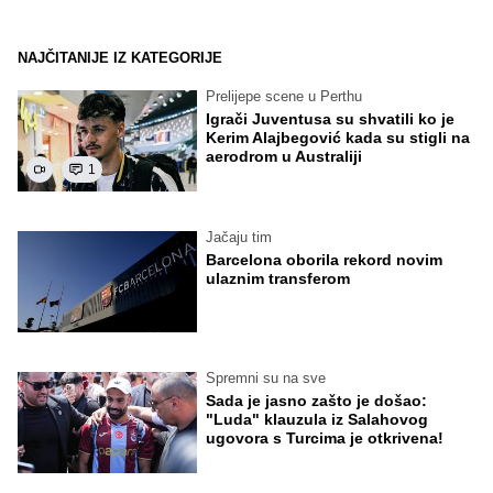
NAJČITANIJE IZ KATEGORIJE
Prelijepe scene u Perthu
Igrači Juventusa su shvatili ko je
Kerim Alajbegović kada su stigli na
aerodrom u Australiji
1
Jačaju tim
Barcelona oborila rekord novim
ulaznim transferom
Spremni su na sve
Sada je jasno zašto je došao:
"Luda" klauzula iz Salahovog
ugovora s Turcima je otkrivena!