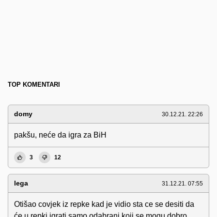
TOP KOMENTARI
domy
30.12.21. 22:26
pakšu, neće da igra za BiH
3
12
lega
31.12.21. 07:55
Otišao covjek iz repke kad je vidio sta ce se desiti da
će u repki igrati samo odabrani koji se mogu dobro