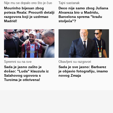
Nije mu se dopalo ono što je čuo
Tajni sastanak
Mourinho bijesan zbog
Deco nije samo zbog Juliana
poteza Reala: Procurili detalji
Alvareza bio u Madridu,
razgovora koji je uzdrmao
Barcelona sprema "krađu
Madrid!
stoljeća"?
Spremni su na sve
Obavljeni su razgovori
Sada je jasno zašto je
Sada je sve jasno: Barbarez
došao: "Luda" klauzula iz
je objavio fotografiju, imamo
Salahovog ugovora s
novog Zmaja
Turcima je otkrivena!