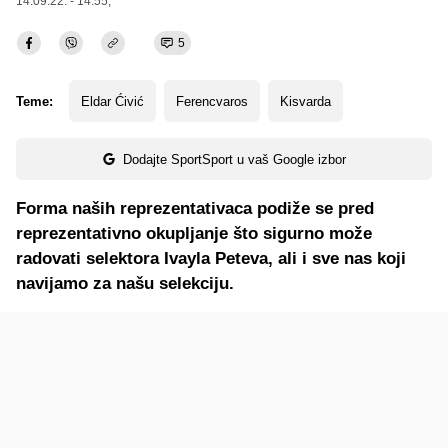
14.09.22. - 14:55,
5
Teme:
Eldar Ćivić
Ferencvaros
Kisvarda
Dodajte SportSport u vaš Google izbor
Forma naših reprezentativaca podiže se pred
reprezentativno okupljanje što sigurno može
radovati selektora Ivayla Peteva, ali i sve nas koji
navijamo za našu selekciju.