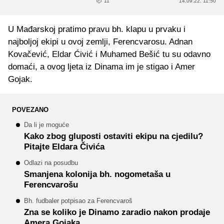
11
14.09.22. 11:50
U Mađarskoj pratimo pravu bh. klapu u prvaku i
najboljoj ekipi u ovoj zemlji, Ferencvarosu. Adnan
Kovačević, Eldar Ćivić i Muhamed Bešić tu su odavno
domaći, a ovog ljeta iz Dinama im je stigao i Amer
Gojak.
POVEZANO
Da li je moguće
Kako zbog gluposti ostaviti ekipu na cjedilu?
Pitajte Eldara Čivića
Odlazi na posudbu
Smanjena kolonija bh. nogometaša u
Ferencvarošu
Bh. fudbaler potpisao za Ferencvaroš
Zna se koliko je Dinamo zaradio nakon prodaje
Amera Gojaka