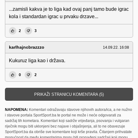
...zamisli kakva je to liga kad ovaj panj tamo bude igrac
kola i standardan igrac u prvaku drzave...
2
3
karlhajncbrazzzo
14.09.22. 16:08
Kukuruz liga kao i država.
0
2
PRIKAŽI STRANICU KOMENTARA (5)
NAPOMENA:
Komentari odražavaju stavove njihovih autora/ica, a ne nužno
i stavove portala SportSport.ba te portal ne može i neće odgovarati za
sadržaj tih kometara. Komentari koji sadrže vrijeđanja, psovanja i vulgaran
riječnik mogu biti uklonjeni bez najave i objašnjenja, ali to ne obavezuje
SportSport.ba da obriše sve komentare koji krše pravila. Čitanjem prihvatate
mogućnost da među komentarima mogu biti pronađeni sadržaji koji mogu