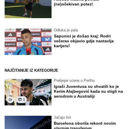
(ne)očekivan potez!
Odluka je pala
Sapunici je došao kraj: Rodri
večeras objavio gdje nastavlja
karijeru!
NAJČITANIJE IZ KATEGORIJE
Prelijepe scene u Perthu
Igrači Juventusa su shvatili ko je
Kerim Alajbegović kada su stigli na
aerodrom u Australiji
1
Jačaju tim
Barcelona oborila rekord novim
ulaznim transferom