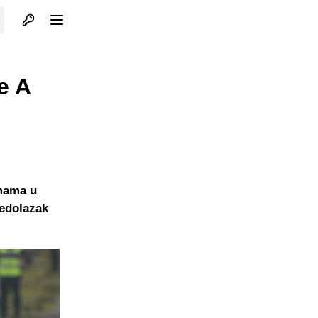
Otvori profil
Otvori meni
e A
emama u
nedolazak