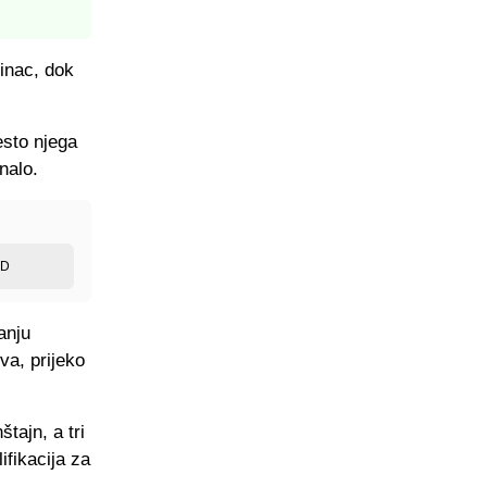
šinac, dok
esto njega
enalo.
ED
anju
va, prijeko
tajn, a tri
ifikacija za