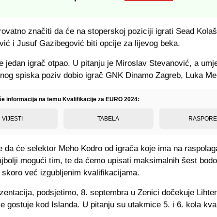
ovatno značiti da će na stoperskoj poziciji igrati Sead Kola
vić i Jusuf Gazibegović biti opcije za lijevog beka.
je jedan igrač otpao. U pitanju je Miroslav Stevanović, a umj
renog spiska poziv dobio igrač GNK Dinamo Zagreb, Luka M
iše informacija na temu Kvalifikacije za EURO 2024:
VIJESTI
TABELA
RASPOR
 da će selektor Meho Kodro od igrača koje ima na raspolag
ajbolji mogući tim, te da ćemo upisati maksimalnih šest bodo
 skoro već izgubljenim kvalifikacijama.
entacija, podsjetimo, 8. septembra u Zenici dočekuje Lihtenš
e gostuje kod Islanda. U pitanju su utakmice 5. i 6. kola kval