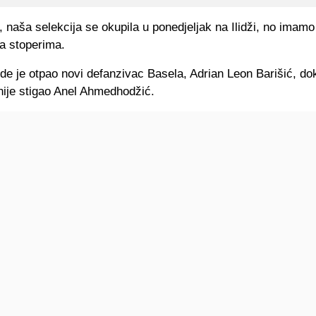
 naša selekcija se okupila u ponedjeljak na Ilidži, no imam
a stoperima.
de je otpao novi defanzivac Basela, Adrian Leon Barišić, do
nije stigao Anel Ahmedhodžić.