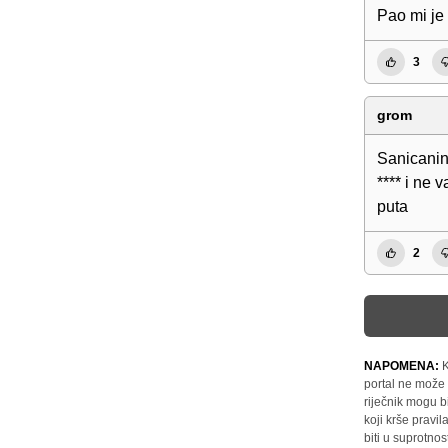
Pao mi j
3
grom
Sanicanin 
**** i ne 
puta
2
NAPOMENA:
K
portal ne može 
riječnik mogu b
koji krše pravi
biti u suprotnos