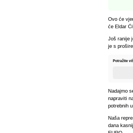
Ovo će vjer
će Eldar Ći
Još ranije 
je s proši
Potražite v
Nadajmo se
napraviti n
potrebnih u
Naša reprez
dana kasnij
EURO.