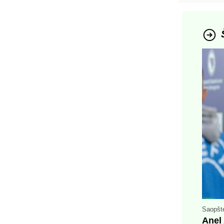
Saopšt
Anel