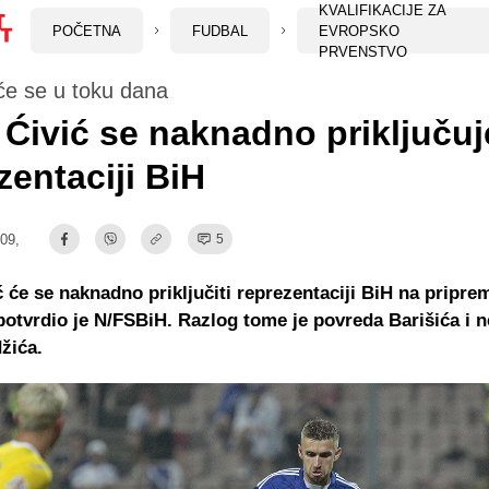
KVALIFIKACIJE ZA
POČETNA
FUDBAL
EVROPSKO
PRVENSTVO
 će se u toku dana
 Ćivić se naknadno priključuj
zentaciji BiH
:09,
5
ć će se naknadno priključiti reprezentaciji BiH na pripr
potvrdio je N/FSBiH. Razlog tome je povreda Barišića i 
žića.