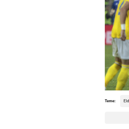
Teme:
Eld