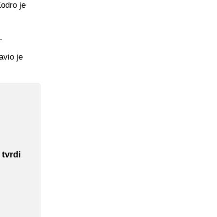
odro je
.
avio je
tvrdi