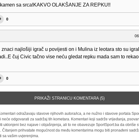
e kamen sa srca!KAKVO OLAKŠANJE ZA REPKU!!
0
06
znaci najlošiji igrač u povijesti on i Mulina iz leotara sto su igral
vadi..E čuj Civic tačno vise neću gledat repku mada sam to rekao
0
PRIKAŽI STRANICU KOMENTARA (5)
omentari odražavaju stavove njihovih autora/ica, a ne nužno i stavove portala Spor
i neće odgovarati za sadržaj tih kometara. Komentari koji sadrže vrijeđanja, psovan
iti uklonjeni bez najave i objašnjenja, ali to ne obavezuje SportSport.ba da obriše
la. Čitanjem prihvatate mogućnost da među komentarima mogu biti pronađeni sadrža
ti sa vašim uvjerenjima.