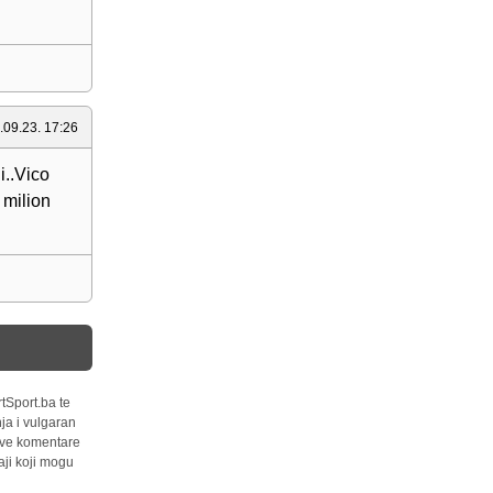
.09.23. 17:26
i..Vico
 milion
tSport.ba te
ja i vulgaran
 sve komentare
ji koji mogu