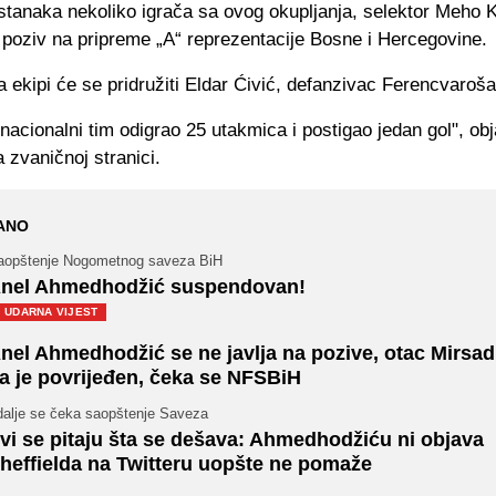
stanaka nekoliko igrača sa ovog okupljanja, selektor Meho K
 poziv na pripreme „A“ reprezentacije Bosne i Hercegovine.
 ekipi će se pridružiti Eldar Ćivić, defanzivac Ferencvaroša
 nacionalni tim odigrao 25 utakmica i postigao jedan gol", obj
zvaničnoj stranici.
ANO
aopštenje Nogometnog saveza BiH
nel Ahmedhodžić suspendovan!
UDARNA VIJEST
nel Ahmedhodžić se ne javlja na pozive, otac Mirsad 
a je povrijeđen, čeka se NFSBiH
 dalje se čeka saopštenje Saveza
vi se pitaju šta se dešava: Ahmedhodžiću ni objava
heffielda na Twitteru uopšte ne pomaže