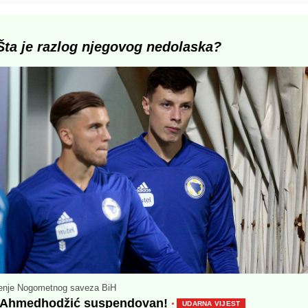
Šta je razlog njegovog nedolaska?
enje Nogometnog saveza BiH
 Ahmedhodžić suspendovan!
·
UDARNA VIJEST