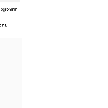
o ogromnih
k na