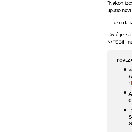
"Nakon izo
uputio novi
U toku dana
Ćivić je za
N/FSBiH na 
POVEZ
S
A
·
A
d
I
S
S