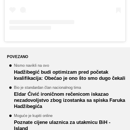
POVEZANO
Nismo navikli na ovo
Hadžibegić budi optimizam pred početak
kvalifikacija: Obećao je ono što smo dugo čekali
Bio je standardan član nacionalnog tima
Eldar Ćivić ironičnom rečenicom iskazao
nezadovoljstvo zbog izostanka sa spiska Faruka
Hadžibegića
Moguće je kupiti online
Poznate cijene ulaznica za utakmicu BiH -
Island