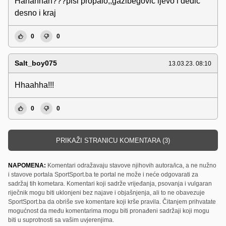
Hahahhah???pisi propalo,,gazibegovic ljevo i dedic
desno i kraj
0
0
Salt_boy075
13.03.23. 08:10
Hhaahha!!!
0
0
PRIKAŽI STRANICU KOMENTARA (3)
NAPOMENA:
Komentari odražavaju stavove njihovih autora/ica, a ne nužno
i stavove portala SportSport.ba te portal ne može i neće odgovarati za
sadržaj tih kometara. Komentari koji sadrže vrijeđanja, psovanja i vulgaran
riječnik mogu biti uklonjeni bez najave i objašnjenja, ali to ne obavezuje
SportSport.ba da obriše sve komentare koji krše pravila. Čitanjem prihvatate
mogućnost da među komentarima mogu biti pronađeni sadržaji koji mogu
biti u suprotnosti sa vašim uvjerenjima.