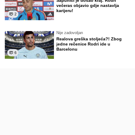
Sapunici je došao kraj: Rodri
večeras objavio gdje nastavlja
karijeru!
2
Nije zadovoljan
Realova greška stoljeća?! Zbog
jedne rečenice Rodri ide u
Barcelonu
6