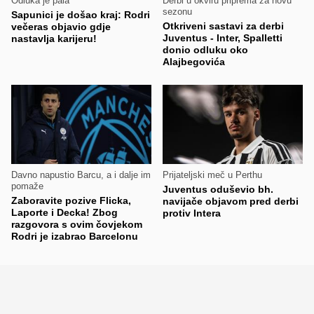
Odluka je pala
Derbi u okviru priprema za novu
sezonu
Sapunici je došao kraj: Rodri
Otkriveni sastavi za derbi
večeras objavio gdje
Juventus - Inter, Spalletti
nastavlja karijeru!
donio odluku oko
Alajbegovića
Davno napustio Barcu, a i dalje im
Prijateljski meč u Perthu
pomaže
Juventus oduševio bh.
Zaboravite pozive Flicka,
navijače objavom pred derbi
Laporte i Decka! Zbog
protiv Intera
razgovora s ovim čovjekom
Rodri je izabrao Barcelonu