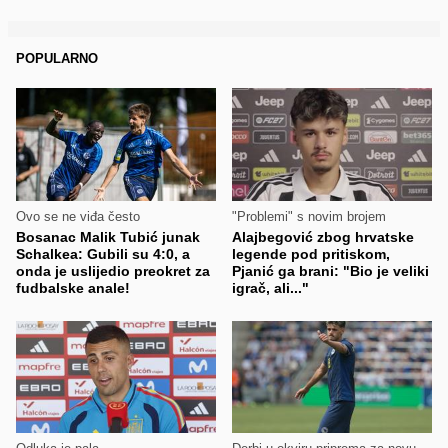
POPULARNO
Ovo se ne viđa često
"Problemi" s novim brojem
Bosanac Malik Tubić junak
Alajbegović zbog hrvatske
Schalkea: Gubili su 4:0, a
legende pod pritiskom,
onda je uslijedio preokret za
Pjanić ga brani: "Bio je veliki
fudbalske anale!
igrač, ali..."