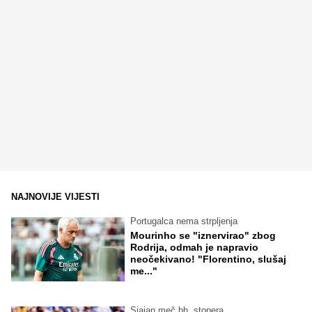
NAJNOVIJE VIJESTI
Portugalca nema strpljenja
Mourinho se "iznervirao" zbog
Rodrija, odmah je napravio
neočekivano! "Florentino, slušaj
me..."
Sjajan meč bh. stopera