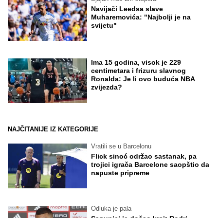
Navijači Leedsa slave
Muharemovića: "Najbolji je na
svijetu"
Ima 15 godina, visok je 229
centimetara i frizuru slavnog
Ronalda: Je li ovo buduća NBA
zvijezda?
NAJČITANIJE IZ KATEGORIJE
Vratili se u Barcelonu
Flick sinoć održao sastanak, pa
trojici igrača Barcelone saopštio da
napuste pripreme
Odluka je pala