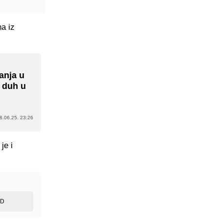
a iz
anja u
 duh u
8.06.25. 23:26
je i
ED