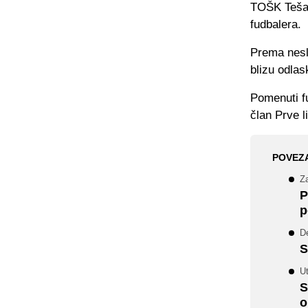
TOŠK Tešan
fudbalera.
Prema neslu
blizu odlas
Pomenuti fu
član Prve l
POVEZ
Za
P
p
De
S
U
S
o