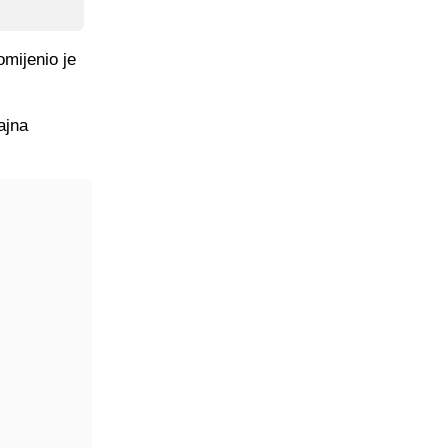
omijenio je
ajna