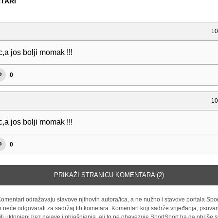
TARI
10
c,a jos bolji momak !!!
0
10
c,a jos bolji momak !!!
0
PRIKAŽI STRANICU KOMENTARA (2)
omentari odražavaju stavove njihovih autora/ica, a ne nužno i stavove portala Spor
i neće odgovarati za sadržaj tih kometara. Komentari koji sadrže vrijeđanja, psovan
iti uklonjeni bez najave i objašnjenja, ali to ne obavezuje SportSport.ba da obriše