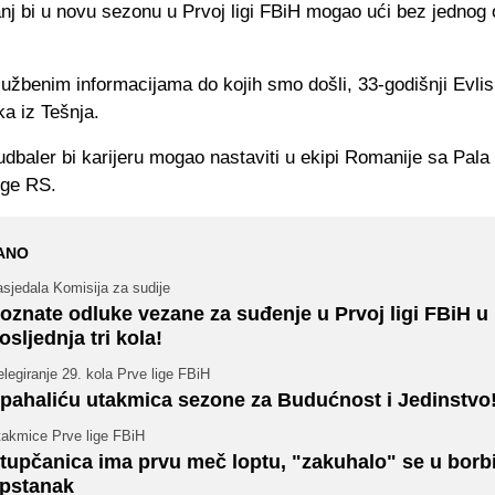
j bi u novu sezonu u Prvoj ligi FBiH mogao ući bez jednog o
žbenim informacijama do kojih smo došli, 33-godišnji Evlis 
ka iz Tešnja.
dbaler bi karijeru mogao nastaviti u ekipi Romanije sa Pala 
ige RS.
ANO
sjedala Komisija za sudije
oznate odluke vezane za suđenje u Prvoj ligi FBiH u
osljednja tri kola!
legiranje 29. kola Prve lige FBiH
pahaliću utakmica sezone za Budućnost i Jedinstvo
takmice Prve lige FBiH
tupčanica ima prvu meč loptu, "zakuhalo" se u borbi
pstanak