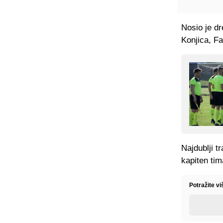
Nosio je d
Konjica, F
Najdublji t
kapiten tim
Potražite vi