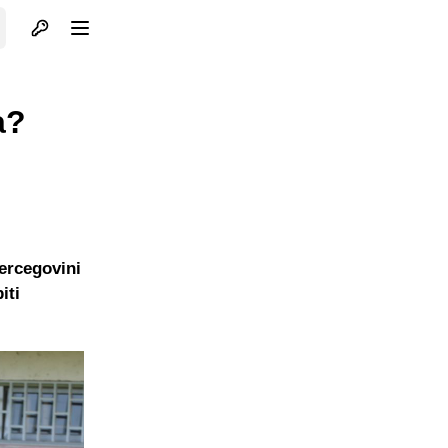
Otvori profil
Otvori meni
a?
Hercegovini
iti