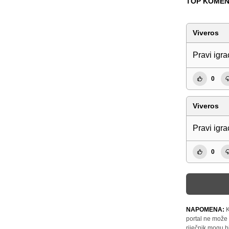
TOP KOMEN
Viveros
Pravi igra
0
Viveros
Pravi igra
0
NAPOMENA:
K
portal ne može 
riječnik mogu b