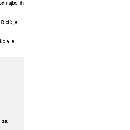
d najboljih
Bibić je
koja je
!
 za