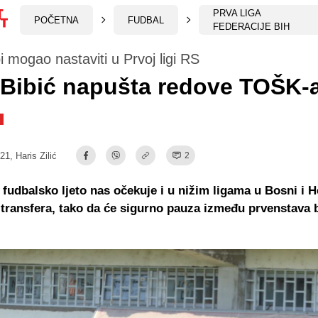
PRVA LIGA
POČETNA
FUDBAL
FEDERACIJE BIH
bi mogao nastaviti u Prvoj ligi RS
 Bibić napušta redove TOŠK-
:21,
Haris Zilić
2
 fudbalsko ljeto nas očekuje i u nižim ligama u Bosni i 
 transfera, tako da će sigurno pauza između prvenstava b