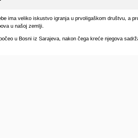
ebe ima veliko iskustvo igranja u prvoligaškom društvu, a pr
bova u našoj zemlji.
e počeo u Bosni iz Sarajeva, nakon čega kreće njegova sadrž