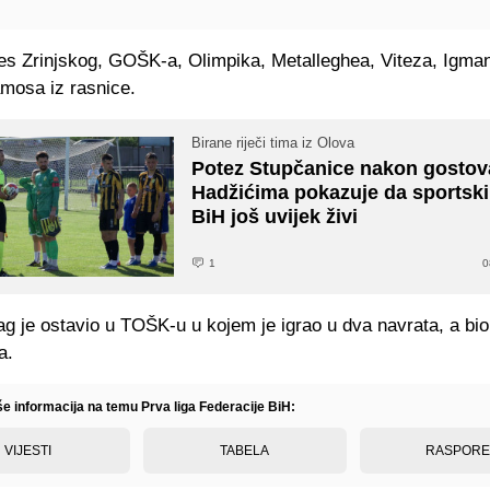
res Zrinjskog, GOŠK-a, Olimpika, Metalleghea, Viteza, Igman
amosa iz rasnice.
Birane riječi tima iz Olova
Potez Stupčanice nakon gostov
Hadžićima pokazuje da sportski
BiH još uvijek živi
1
0
rag je ostavio u TOŠK-u u kojem je igrao u dva navrata, a bio 
a.
še informacija na temu Prva liga Federacije BiH:
VIJESTI
TABELA
RASPOR