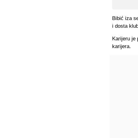
Bibić iza s
i dosta klu
Karijeru j
karijera.