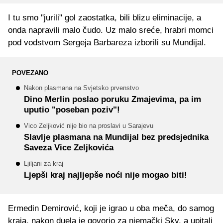
I tu smo "jurili" gol zaostatka, bili blizu eliminacije, a
onda napravili malo čudo. Uz malo sreće, hrabri momci
pod vodstvom Sergeja Barbareza izborili su Mundijal.
POVEZANO
Nakon plasmana na Svjetsko prvenstvo
Dino Merlin poslao poruku Zmajevima, pa im
uputio "poseban poziv"!
Vico Zeljković nije bio na proslavi u Sarajevu
Slavlje plasmana na Mundijal bez predsjednika
Saveza Vice Zeljkovića
Ljiljani za kraj
Ljepši kraj najljepše noći nije mogao biti!
Ermedin Demirović, koji je igrao u oba meča, do samog
kraja, nakon duela je govorio za njemački Sky, a upitali