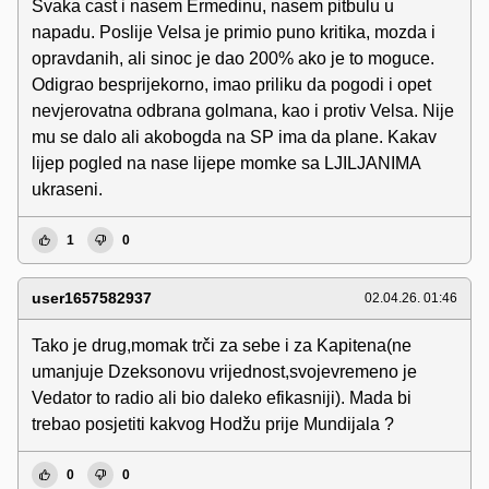
Svaka cast i nasem Ermedinu, nasem pitbulu u
napadu. Poslije Velsa je primio puno kritika, mozda i
opravdanih, ali sinoc je dao 200% ako je to moguce.
Odigrao besprijekorno, imao priliku da pogodi i opet
nevjerovatna odbrana golmana, kao i protiv Velsa. Nije
mu se dalo ali akobogda na SP ima da plane. Kakav
lijep pogled na nase lijepe momke sa LJILJANIMA
ukraseni.
1
0
user1657582937
02.04.26. 01:46
Tako je drug,momak trči za sebe i za Kapitena(ne
umanjuje Dzeksonovu vrijednost,svojevremeno je
Vedator to radio ali bio daleko efikasniji). Mada bi
trebao posjetiti kakvog Hodžu prije Mundijala ?
0
0