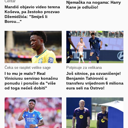
Centar
Njemačka na nogama: Harry
Mandić objavio video terena
Kane je odlučio!
Koševa, pa žestoko prozvao
Džemidžića: "Smiješ li
Borcu..."
Čeka se rasplet velike sage
Potpisuje za velikana
I to mu je malo? Real
Još sitnice, pa ozvaničenje!
Viniciusu servirao konačnu
Benjamin Tahirović u
ponudu i poručio da "više
transferu vrijednom 6 miliona
od toga nećeš dobiti"
eura seli na Ostrvo!