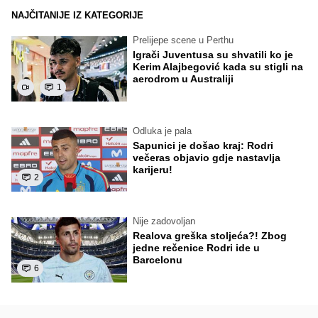
NAJČITANIJE IZ KATEGORIJE
Prelijepe scene u Perthu
Igrači Juventusa su shvatili ko je
Kerim Alajbegović kada su stigli na
aerodrom u Australiji
1
Odluka je pala
Sapunici je došao kraj: Rodri
večeras objavio gdje nastavlja
karijeru!
2
Nije zadovoljan
Realova greška stoljeća?! Zbog
jedne rečenice Rodri ide u
Barcelonu
6