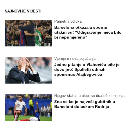
NAJNOVIJE VIJESTI
Pametna odluka
Barcelona otkazala spornu
utakmicu: "Odigravanje meča bilo
bi neprimjereno"
Vjeruje u nova pojačanja
Jedno pitanje o Vlahoviću bilo je
dovoljno: Spalletti odmah
spomenuo Alajbegovića
Njegov status u ekipi se drastično mijenja
Zna se ko je najveći gubitnik u
Barceloni dolaskom Rodrija