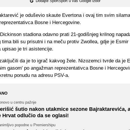
Dodajte SportSport u vaš Google izbor
ktarević je oduševio skaute Evertona i ovaj tim svim silam
eprezentativca Bosne i Hercegovine.
 Dickinson stadiona odavno prati 21-godišnjeg krilnog napad
 tima bili su prisutni i na meču protiv Zwollea, gdje je Esmir b
 upisao je tri asistencije.
ključili da je to igrač kakvog žele. Nizozemci tvrde da je 
nim gasom' po angažman reprezentativca Bosne i Hercegovin
kretnu ponudu na adresu PSV-a.
ANO
onovo u centru pažnje
erišić šutio nakon utakmice sezone Bajraktarevića, 
e Hrvat odlučio da se oglasi!
animljivo popodne u Premiershipu