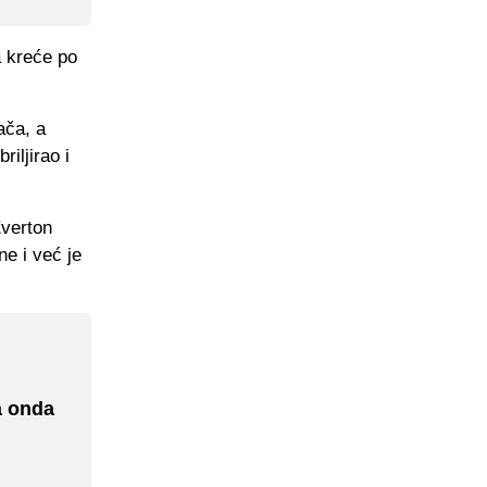
a kreće po
ača, a
riljirao i
Everton
e i već je
a onda