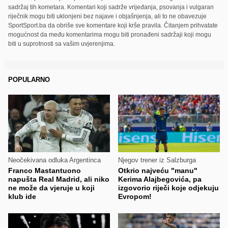
sadržaj tih kometara. Komentari koji sadrže vrijeđanja, psovanja i vulgaran
riječnik mogu biti uklonjeni bez najave i objašnjenja, ali to ne obavezuje
SportSport.ba da obriše sve komentare koji krše pravila. Čitanjem prihvatate
mogućnost da među komentarima mogu biti pronađeni sadržaji koji mogu
biti u suprotnosti sa vašim uvjerenjima.
POPULARNO
Neočekivana odluka Argentinca
Njegov trener iz Salzburga
Franco Mastantuono
Otkrio najveću "manu"
napušta Real Madrid, ali niko
Kerima Alajbegovića, pa
ne može da vjeruje u koji
izgovorio riječi koje odjekuju
klub ide
Evropom!