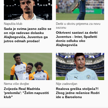
Napušta klub
Derbi u okviru priprema za novu
sezonu
Sada je svima jasno zašto se
Otkriveni sastavi za derbi
on nije radovao dolasku
Juventus - Inter, Spalletti
Alajbegovića, Juventus ga
donio odluku oko
jutros odmah prodao!
Alajbegovića
Nema više dvojbe
Nije zadovoljan
Zvijezda Real Madrida
Realova greška stoljeća?!
'prelomila': "Želim napustiti
Zbog jedne rečenice Rodri
klub"
ide u Barcelonu