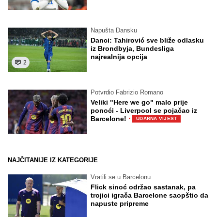
Napušta Dansku
Danci: Tahirović sve bliže odlasku
iz Brondbyja, Bundesliga
najrealnija opcija
2
Potvrdio Fabrizio Romano
Veliki "Here we go" malo prije
ponoći - Liverpool se pojačao iz
·
Barcelone!
UDARNA VIJEST
NAJČITANIJE IZ KATEGORIJE
Vratili se u Barcelonu
Flick sinoć održao sastanak, pa
trojici igrača Barcelone saopštio da
napuste pripreme