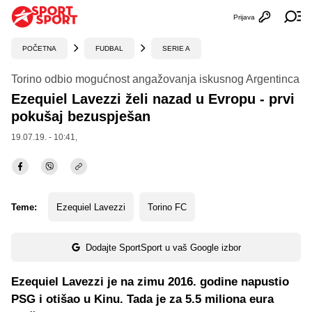
Prijava
Otvori profi
Ot
POČETNA
FUDBAL
SERIE A
Torino odbio mogućnost angažovanja iskusnog Argentinca
Ezequiel Lavezzi želi nazad u Evropu - prvi
pokušaj bezuspješan
19.07.19. - 10:41,
Teme:
Ezequiel Lavezzi
Torino FC
Dodajte SportSport u vaš Google izbor
Ezequiel Lavezzi je na zimu 2016. godine napustio
PSG i otišao u Kinu. Tada je za 5.5 miliona eura