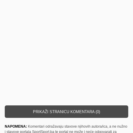
PRIKAŽI STRANICU KOMENTARA (0)
NAPOMENA:
Komentari odražavaju stavove njihovih autora/ica, a ne nužno
i stavove portala SportSport.ba te portal ne može i neće odgovarati za