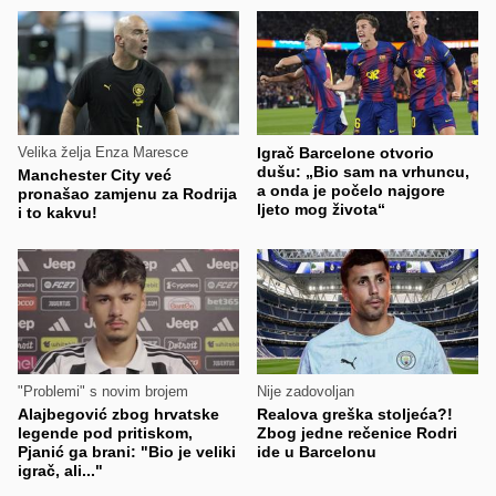
Velika želja Enza Maresce
Igrač Barcelone otvorio
dušu: „Bio sam na vrhuncu,
Manchester City već
a onda je počelo najgore
pronašao zamjenu za Rodrija
ljeto mog života“
i to kakvu!
"Problemi" s novim brojem
Nije zadovoljan
Alajbegović zbog hrvatske
Realova greška stoljeća?!
legende pod pritiskom,
Zbog jedne rečenice Rodri
Pjanić ga brani: "Bio je veliki
ide u Barcelonu
igrač, ali..."