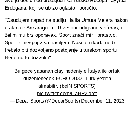
Sve je došlo i do predsjednika Turske Recepa Tayyipa
Erdogana, koji se ubrzo oglasio i poručio:
"Osuđujem napad na sudiju Halila Umuta Melera nakon
utakmice Ankaragucu - Rizespor odigrane večeras, i
želim mu brz oporavak. Sport znači mir i bratstvo.
Sport je nespojiv sa nasiljem. Nasilje nikada ne bi
trebalo biti dozvoljeno postojanje u turskom sportu.
Nećemo to dozvoliti".
Bu gece yaşanan olay nedeniyle İtalya ile ortak
düzenlenecek EURO 2032, Türkiye'den
alınabilir. (beIN SPORTS)
pic.twitter.com/j1aHP2iamf
December 11, 2023
— Depar Sports (@DeparSports)