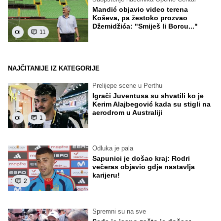
Mandić objavio video terena
Koševa, pa žestoko prozvao
Džemidžića: "Smiješ li Borcu..."
11
NAJČITANIJE IZ KATEGORIJE
Prelijepe scene u Perthu
Igrači Juventusa su shvatili ko je
Kerim Alajbegović kada su stigli na
aerodrom u Australiji
1
Odluka je pala
Sapunici je došao kraj: Rodri
večeras objavio gdje nastavlja
karijeru!
2
Spremni su na sve