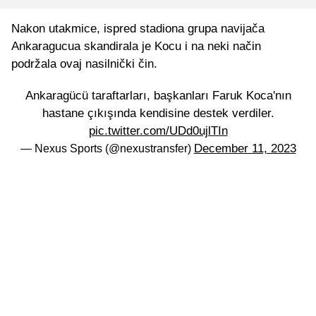
Nakon utakmice, ispred stadiona grupa navijača
Ankaragucua skandirala je Kocu i na neki način
podržala ovaj nasilnički čin.
Ankaragücü taraftarları, başkanları Faruk Koca'nın
hastane çıkışında kendisine destek verdiler.
pic.twitter.com/UDd0ujlTIn
December 11, 2023
— Nexus Sports (@nexustransfer)