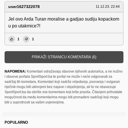
user1627322078
11.12.23. 22:44
Jel ovo Arda Turan moralise a gadjao sudiju kopackom
u po utakmice?!
1
1
PRIKAŽI STRANICU KOMENTARA (6)
NAPOMENA:
Komentari odražavaju stavove njihovih autora/ica, a ne nužno
i stavove portala SportSport.ba te portal ne može i neće odgovarati za
sadržaj tih kometara. Komentari koji sadrže vrijeđanja, psovanja i vulgaran
riječnik mogu biti uklonjeni bez najave i objašnjenja, ali to ne obavezuje
SportSport.ba da obriše sve komentare koji krše pravila. Čitanjem prihvatate
mogućnost da među komentarima mogu biti pronađeni sadržaji koji mogu
biti u suprotnosti sa vašim uvjerenjima.
POPULARNO