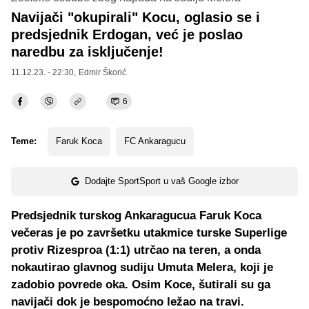
Navijači "okupirali" Kocu, oglasio se i
predsjednik Erdogan, već je poslao
naredbu za isključenje!
11.12.23. - 22:30,
Edmir Škorić
6
Teme:
Faruk Koca
FC Ankaragucu
Dodajte SportSport u vaš Google izbor
Predsjednik turskog Ankaragucua Faruk Koca
večeras je po završetku utakmice turske Superlige
protiv Rizesproa (1:1) utrčao na teren, a onda
nokautirao glavnog sudiju Umuta Melera, koji je
zadobio povrede oka. Osim Koce, šutirali su ga
navijači dok je bespomoćno ležao na travi.