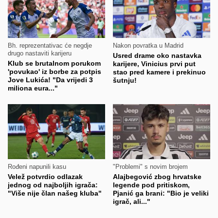
Bh. reprezentativac će negdje
Nakon povratka u Madrid
drugo nastaviti karijeru
Usred drame oko nastavka
Klub se brutalnom porukom
karijere, Vinicius prvi put
'povukao' iz borbe za potpis
stao pred kamere i prekinuo
Jove Lukića! "Da vrijedi 3
šutnju!
miliona eura..."
Rođeni napunili kasu
"Problemi" s novim brojem
Velež potvrdio odlazak
Alajbegović zbog hrvatske
jednog od najboljih igrača:
legende pod pritiskom,
"Više nije član našeg kluba"
Pjanić ga brani: "Bio je veliki
igrač, ali..."