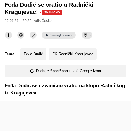
Feđa Dudić se vratio u Radnički
Kragujevac!
·
ZVANIČNO
12.06.26. - 20:25,
Adis Ćesko
3
Poslušajte
članak
Teme:
Feđa Dudić
FK Radnički Kragujevac
Dodajte SportSport u vaš Google izbor
Feđa Dudić se i zvanično vratio na klupu Radničkog
iz Kragujevca.