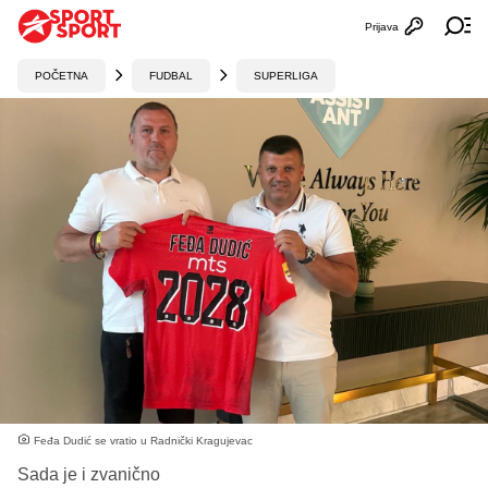
Prijava
Otvori profi
Ot
POČETNA
FUDBAL
SUPERLIGA
Feđa Dudić se vratio u Radnički Kragujevac
Sada je i zvanično