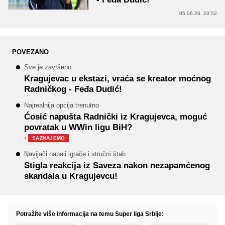
05.06.26. 23:52
POVEZANO
Sve je završeno
Kragujevac u ekstazi, vraća se kreator moćnog
Radničkog - Feđa Dudić!
Najrealnija opcija trenutno
Ćosić napušta Radnički iz Kragujevca, moguć
povratak u WWin ligu BiH?
·
SAZNAJEMO
Navijači napali igrače i stručni štab
Stigla reakcija iz Saveza nakon nezapamćenog
skandala u Kragujevcu!
Potražite više informacija na temu Super liga Srbije: