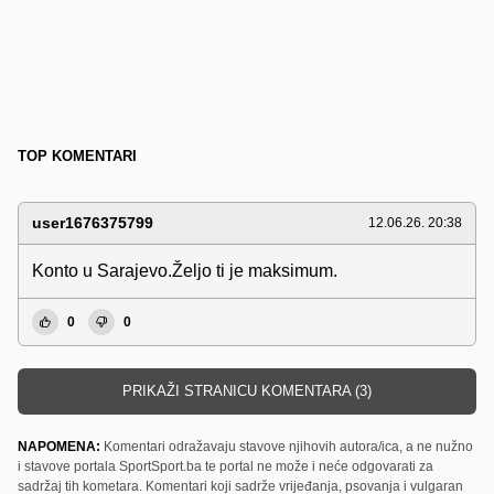
TOP KOMENTARI
user1676375799
12.06.26. 20:38
Konto u Sarajevo.Željo ti je maksimum.
0
0
PRIKAŽI STRANICU KOMENTARA (3)
NAPOMENA:
Komentari odražavaju stavove njihovih autora/ica, a ne nužno
i stavove portala SportSport.ba te portal ne može i neće odgovarati za
sadržaj tih kometara. Komentari koji sadrže vrijeđanja, psovanja i vulgaran