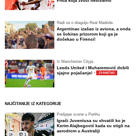
Priča koja zvuči nestvarno
Radi se.o dragulju Real Madrida
Argentinac izašao iz aviona, a onda
se šokirao prizorom koji ga je
dočekao u Firenci!
Iz Manchester Cityja
Leeds United i Muharemović dobili
·
sjajno pojačanje!
ZVANIČNO
NAJČITANIJE IZ KATEGORIJE
Prelijepe scene u Perthu
Igrači Juventusa su shvatili ko je
Kerim Alajbegović kada su stigli na
aerodrom u Australiji
1