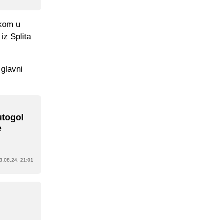
skom u
iz Splita
glavni
utogol
e
3.08.24. 21:01