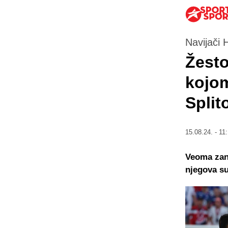
Navijači 
Žesto
kojom
Split
15.08.24. - 11
Veoma zani
njegova su