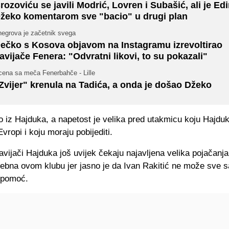
rozoviću se javili Modrić, Lovren i Subašić, ali je Ed
žeko komentarom sve "bacio" u drugi plan
hegrova je začetnik svega
ečko s Kosova objavom na Instagramu izrevoltirao
avijače Fenera: "Odvratni likovi, to su pokazali"
cena sa meča Fenerbahče - Lille
Zvijer" krenula na Tadića, a onda je došao Džeko
o iz Hajduka, a napetost je velika pred utakmicu koju Hajduk
vropi i koju moraju pobijediti.
vijači Hajduka još uvijek čekaju najavljena velika pojačanja
ebna ovom klubu jer jasno je da Ivan Rakitić ne može sve s
 pomoć.