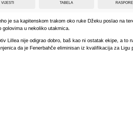
VIJESTI
TABELA
RASPOR
nho je sa kapitenskom trakom oko ruke Džeku poslao na tere
o golovima u nekoliko utakmica.
iv Lillea nije odigrao dobro, baš kao ni ostatak ekipe, a to n
njenica da je Fenerbahče eliminisan iz kvalifikacija za Ligu 