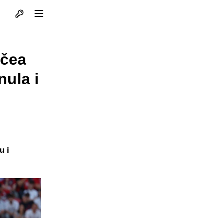
Otvori profil
Otvori meni
hčea
nula i
u i