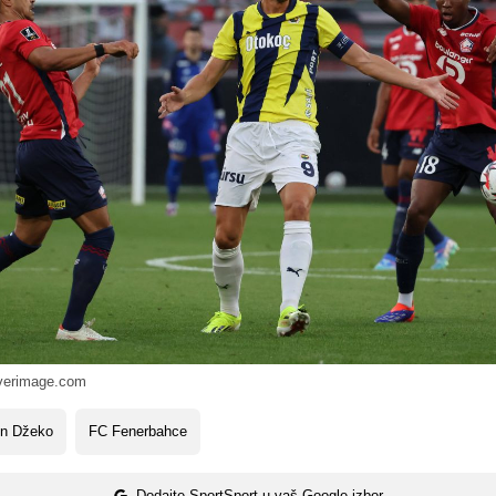
verimage.com
in Džeko
FC Fenerbahce
Dodajte SportSport u vaš Google izbor