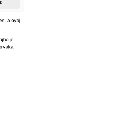
ED
n, a ovaj
ajbolje
prvaka.