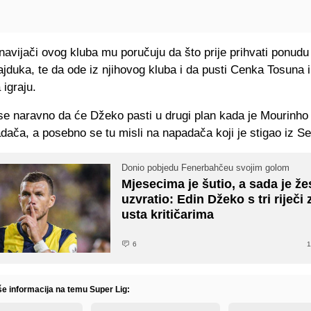
avijači ovog kluba mu poručuju da što prije prihvati ponudu 
jduka, te da ode iz njihovog kluba i da pusti Cenka Tosuna 
 igraju.
se naravno da će Džeko pasti u drugi plan kada je Mourinho
dača, a posebno se tu misli na napadača koji je stigao iz Sev
Donio pobjedu Fenerbahčeu svojim golom
Mjesecima je šutio, a sada je ž
uzvratio: Edin Džeko s tri riječi
usta kritičarima
6
1
še informacija na temu Super Lig: