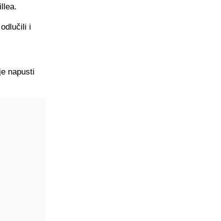
llea.
dlučili i
je napusti