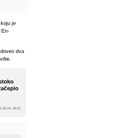
koju je
i En-
 doveo dva
ille.
estoko
 začepio
1.08.24. 09:51