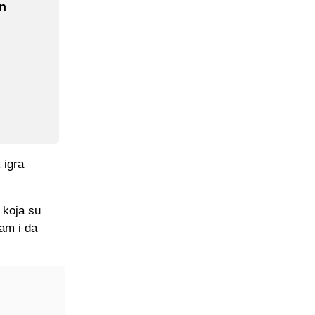
in
 igra
 koja su
am i da