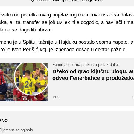
žeko od početka ovog prijelaznog roka povezivao sa dola
a, ali taj transfer se još uvijek nije dogodio, a navijači tima 
a će se dogoditi ubrzo.
enu je u Splitu, tačnije u Hajduku postalo veoma napeto, a 
 to je Ivan Perišić koji je iznenada došao u centar pažnje.
Fenerbahce ima priliku za prolaz dalje
Džeko odigrao ključnu ulogu, a
odveo Fenerbahce u produžetk
1
1
ANO
Dijamant se oglasio