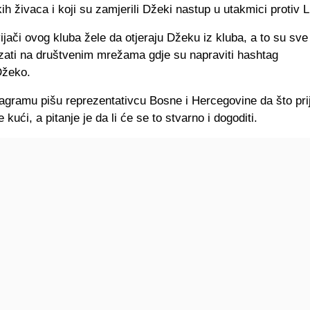
h živaca i koji su zamjerili Džeki nastup u utakmici protiv Li
jači ovog kluba žele da otjeraju Džeku iz kluba, a to su sve o
zati na društvenim mrežama gdje su napraviti hashtag
žeko.
agramu pišu reprezentativcu Bosne i Hercegovine da što pri
e kući, a pitanje je da li će se to stvarno i dogoditi.