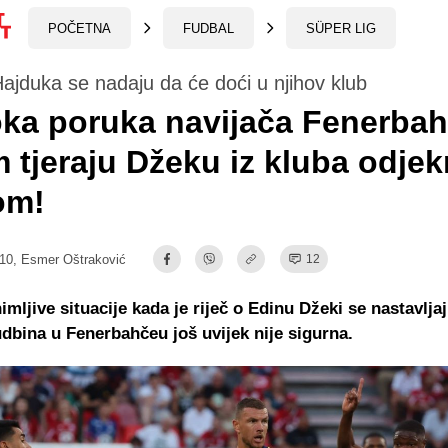
POČETNA
FUDBAL
SÜPER LIG
Hajduka se nadaju da će doći u njihov klub
ka poruka navijača Fenerba
 tjeraju Džeku iz kluba odjek
om!
:10,
Esmer Oštraković
12
mljive situacije kada je riječ o Edinu Džeki se nastavljaj
dbina u Fenerbahčeu još uvijek nije sigurna.