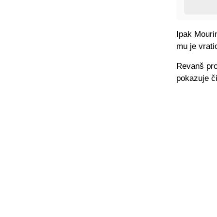
Ipak Mouri
mu je vrati
Revanš prot
pokazuje či