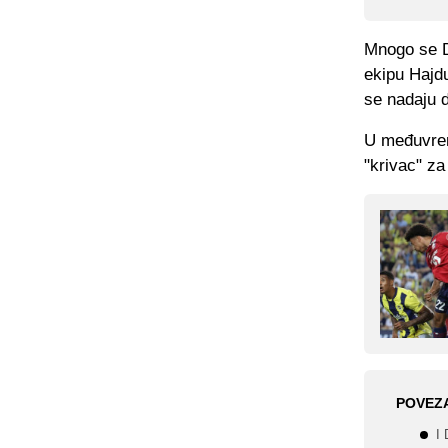
Mnogo se D
ekipu Hajduk
se nadaju d
U međuvrem
"krivac" za
POVEZ
I 