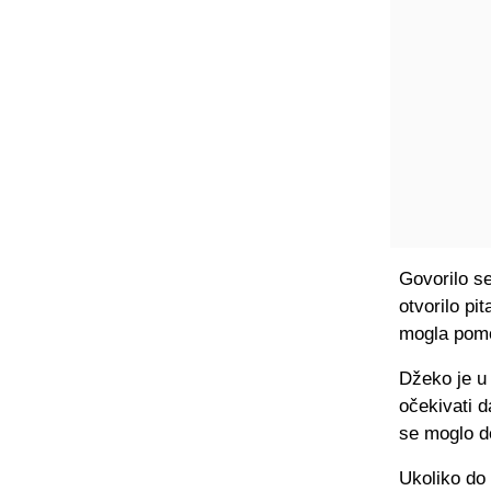
Govorilo s
otvorilo pi
mogla pomo
Džeko je u 
očekivati d
se moglo de
Ukoliko do 