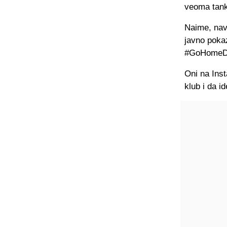
veoma tanki
Naime, navi
javno poka
#GoHomeD
Oni na Inst
klub i da id