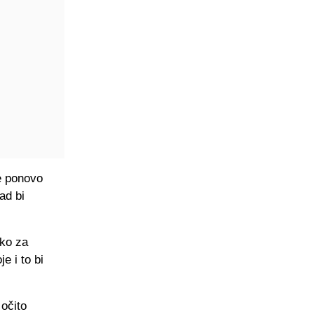
e ponovo
ad bi
ško za
e i to bi
 očito