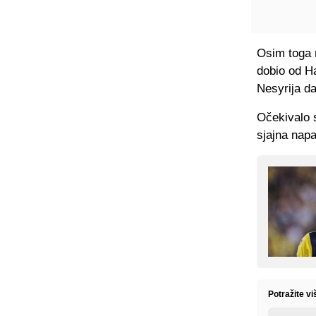
Osim toga n
dobio od Ha
Nesyrija da
Očekivalo 
sjajna napa
Potražite vi