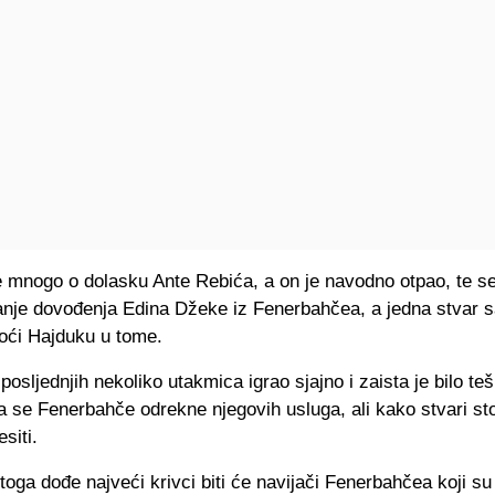
e mnogo o dolasku Ante Rebića, a on je navodno otpao, te s
tanje dovođenja Edina Džeke iz Fenerbahčea, a jedna stvar s
ći Hajduku u tome.
posljednjih nekoliko utakmica igrao sjajno i zaista je bilo te
a se Fenerbahče odrekne njegovih usluga, ali kako stvari stoj
siti.
toga dođe najveći krivci biti će navijači Fenerbahčea koji su