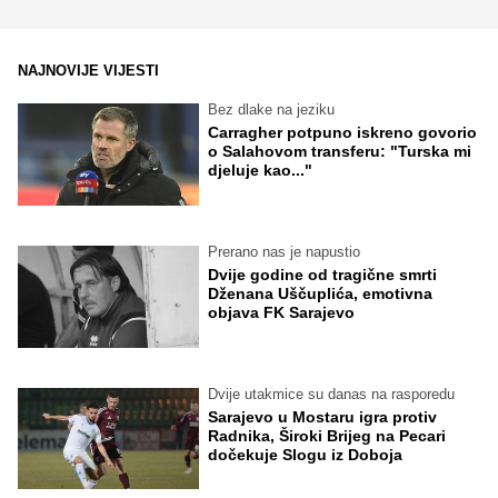
NAJNOVIJE VIJESTI
Bez dlake na jeziku
Carragher potpuno iskreno govorio
o Salahovom transferu: "Turska mi
djeluje kao..."
Prerano nas je napustio
Dvije godine od tragične smrti
Dženana Uščuplića, emotivna
objava FK Sarajevo
Dvije utakmice su danas na rasporedu
Sarajevo u Mostaru igra protiv
Radnika, Široki Brijeg na Pecari
dočekuje Slogu iz Doboja