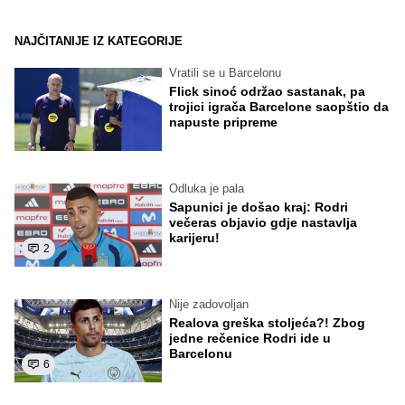
NAJČITANIJE IZ KATEGORIJE
Vratili se u Barcelonu
Flick sinoć održao sastanak, pa
trojici igrača Barcelone saopštio da
napuste pripreme
Odluka je pala
Sapunici je došao kraj: Rodri
večeras objavio gdje nastavlja
karijeru!
2
Nije zadovoljan
Realova greška stoljeća?! Zbog
jedne rečenice Rodri ide u
Barcelonu
6