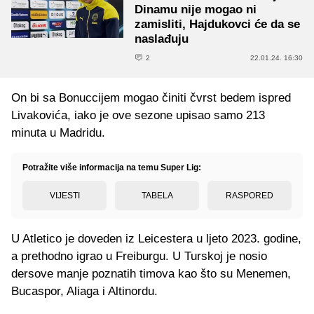
Dinamu nije mogao ni
zamisliti, Hajdukovci će da se
naslađuju
2
22.01.24. 16:30
On bi sa Bonuccijem mogao činiti čvrst bedem ispred
Livakovića, iako je ove sezone upisao samo 213
minuta u Madridu.
Potražite više informacija na temu Super Lig:
VIJESTI
TABELA
RASPORED
U Atletico je doveden iz Leicestera u ljeto 2023. godine,
a prethodno igrao u Freiburgu. U Turskoj je nosio
dersove manje poznatih timova kao što su Menemen,
Bucaspor, Aliaga i Altinordu.