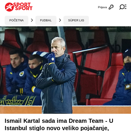
Prijava
Otvori profi
Ot
POČETNA
FUDBAL
SÜPER LIG
Ismail Kartal sada ima Dream Team - U
Istanbul stiglo novo veliko pojačanje,