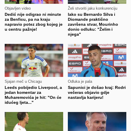
Objavljen video
Želi stvoriti jaku konkurenciju
Dedić nije odigrao ni minute
Iako su Bernardo Silva i
za Benficu, pa na kraju
Diomande praktično
napravio potez zbog kojeg je
završena stvar, Mourinho
u centru pažnje!
donio odluku: "Želim i
njega"
Sjajan meč u Chicagu
Odluka je pala
Leeds pobijedio Liverpool, a
Sapunici je došao kraj: Rodri
jedan komentar za
večeras objavio gdje
Muharemovića je hit: "On će
nastavlja karijeru!
idućeg ljeta..."