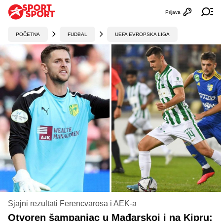
Prijava
Otvori profi
Ot
POČETNA
FUDBAL
UEFA EVROPSKA LIGA
Sjajni rezultati Ferencvarosa i AEK-a
Otvoren šampanjac u Mađarskoj i na Kipru: