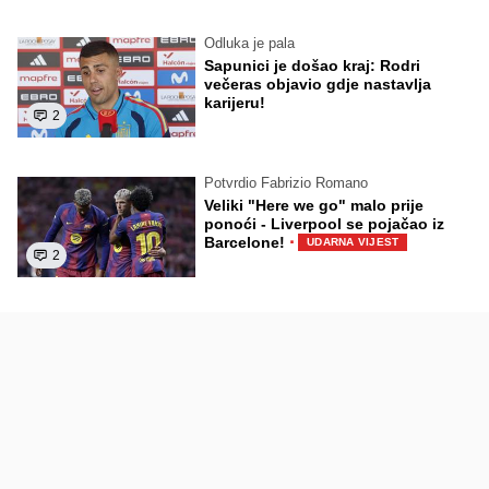
Odluka je pala
Sapunici je došao kraj: Rodri
večeras objavio gdje nastavlja
karijeru!
2
Potvrdio Fabrizio Romano
Veliki "Here we go" malo prije
ponoći - Liverpool se pojačao iz
·
Barcelone!
UDARNA VIJEST
2