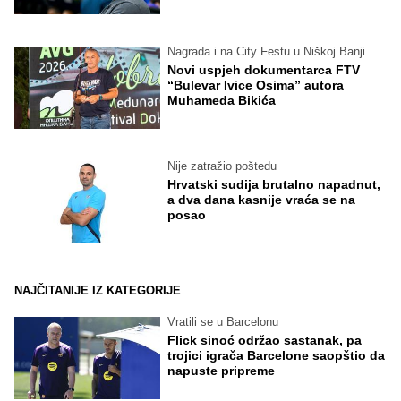
Nagrada i na City Festu u Niškoj Banji
Novi uspjeh dokumentarca FTV
“Bulevar Ivice Osima” autora
Muhameda Bikića
Nije zatražio poštedu
Hrvatski sudija brutalno napadnut,
a dva dana kasnije vraća se na
posao
NAJČITANIJE IZ KATEGORIJE
Vratili se u Barcelonu
Flick sinoć održao sastanak, pa
trojici igrača Barcelone saopštio da
napuste pripreme