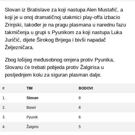
Slovan iz Bratislave za koji nastupa Alen Mustafić, a
koji je u onoj dramatičnoj utakmici play-offa izbacio
Zrinjski, također je na pragu plasmana u narednu fazu
takmičenja u grupi s Pyunikom za koji nastupa Luka
Juričić, dijete Širokog Brijega i bivši napadač
Željezničara.
Zbog lošijeg međusobnog omjera protiv Pyunika,
Slovanu će trebati pobjeda protiv Žalgirisa u
posljednjem kolu za siguran plasman dalje.
#
TIM
BODOVI
1.
Slovan
8
2.
Basel
8
3.
Pyunik
6
4.
Žalgiris
5