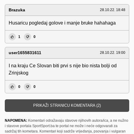
Brazuka
28.10.22. 18:48
Husaricu pogledaj golove i manje bruke hahahaga
1
0
user1655831611
28.10.22. 19:00
I na kraju Ce Slovan biti prvi s nije bio nista bolji od
Zrinjskog
0
0
PRIKAŽI STRANICU KOMENTARA (2)
NAPOMENA:
Komentari odražavaju stavove njihovih autora/ica, a ne nužno
i stavove portala SportSport.ba te portal ne može i neće odgovarati za
sadržaj tih kometara. Komentari koji sadrže vrijeđanja, psovanja i vulgaran