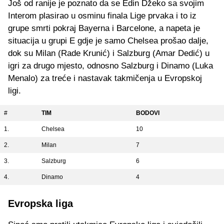
Još od ranije je poznato da se Edin Džeko sa svojim
Interom plasirao u osminu finala Lige prvaka i to iz
grupe smrti pokraj Bayerna i Barcelone, a napeta je
situacija u grupi E gdje je samo Chelsea prošao dalje,
dok su Milan (Rade Krunić) i Salzburg (Amar Dedić) u
igri za drugo mjesto, odnosno Salzburg i Dinamo (Luka
Menalo) za treće i nastavak takmičenja u Evropskoj
ligi.
#
TIM
BODOVI
1.
Chelsea
10
2.
Milan
7
3.
Salzburg
6
4.
Dinamo
4
Evropska liga