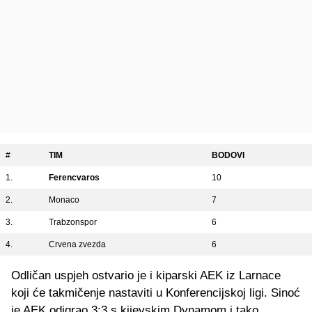
#
TIM
BODOVI
1.
Ferencvaros
10
2.
Monaco
7
3.
Trabzonspor
6
4.
Crvena zvezda
6
Odličan uspjeh ostvario je i kiparski AEK iz Larnace
koji će takmičenje nastaviti u Konferencijskoj ligi. Sinoć
je AEK odigrao 3:3 s kijevskim Dynamom i tako