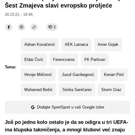
Šest Zmajeva slavi evropsko proljeće
28.10.22. - 18:46,
2
Adnan Kovačević
AEK Larnaca
Amer Gojak
Eldar Ćivić
Ferencvaros
FK Partizan
Teme:
Hrvoje Miličević
Jusuf Gazibegović
Kenan Pirić
Muhamed Bešić
Siniša Saničanin
Sturm Graz
Dodajte SportSport u vaš Google izbor
Još po jedno kolo ostalo je da se odigra u tri UEFA-
ina klupska takmičenja, a mnogi klubovi već znaju