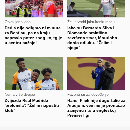
Objavljen video
Želi stvoriti jaku konkurenciju
Dedić nije odigrao ni minute
Iako su Bernardo Silva i
za Benficu, pa na kraju
Diomande praktično
napravio potez zbog kojeg je
završena stvar, Mourinho
u centru pažnje!
donio odluku: "Želim i
njega"
Nema više dvojbe
Favoriti su za dovođenje
Zvijezda Real Madrida
Hansi Flick nije dugo žalio za
'prelomila': "Želim napustiti
Araujom, već mu je pronašao
klub"
zamjenu i to u engleskoj
Premier ligi