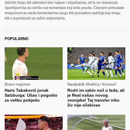
riječnik mogu biti uklonjeni bez najave i objašnjenja, ali to ne obavezuje
SportSport.ba da obriše sve komentare koji krše pravila. Čitanjem prihvatate
mogućnost da među komentarima mogu biti pronađeni sadržaji koji mogu
biti u suprotnosti sa vašim uvjerenjima.
POPULARNO
Bravo majstore
Nasljednik Modrića i Kroosa?
Haris Tabaković junak
Rodri im zabio nož u leđa, ali
Salzburga: Ušao i pogodio
je Real našao novog
za veliku pobjedu
veznjaka! Taj transfer niko
živ nije očekivao