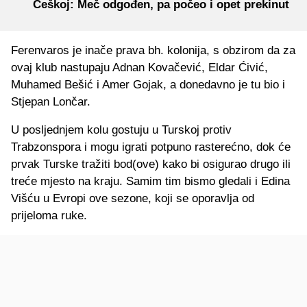
Češkoj: Meč odgođen, pa počeo i opet prekinut
Ferenvaros je inače prava bh. kolonija, s obzirom da za
ovaj klub nastupaju Adnan Kovačević, Eldar Ćivić,
Muhamed Bešić i Amer Gojak, a donedavno je tu bio i
Stjepan Lončar.
U posljednjem kolu gostuju u Turskoj protiv
Trabzonspora i mogu igrati potpuno rasterećno, dok će
prvak Turske tražiti bod(ove) kako bi osigurao drugo ili
treće mjesto na kraju. Samim tim bismo gledali i Edina
Višću u Evropi ove sezone, koji se oporavlja od
prijeloma ruke.