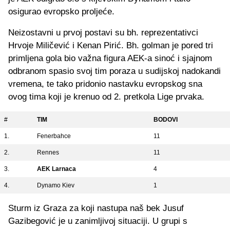
osigurao evropsko proljeće.
Neizostavni u prvoj postavi su bh. reprezentativci
Hrvoje Miličević i Kenan Pirić. Bh. golman je pored tri
primljena gola bio važna figura AEK-a sinoć i sjajnom
odbranom spasio svoj tim poraza u sudijskoj nadokandi
vremena, te tako pridonio nastavku evropskog sna
ovog tima koji je krenuo od 2. pretkola Lige prvaka.
#
TIM
BODOVI
1.
Fenerbahce
11
2.
Rennes
11
3.
AEK Larnaca
4
4.
Dynamo Kiev
1
Sturm iz Graza za koji nastupa naš bek Jusuf
Gazibegović je u zanimljivoj situaciji. U grupi s