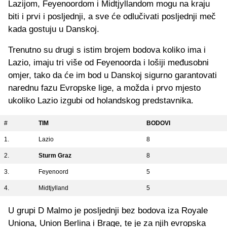
Lazijom, Feyenoordom i Midtjyllandom mogu na kraju
biti i prvi i posljednji, a sve će odlučivati posljednji meč
kada gostuju u Danskoj.
Trenutno su drugi s istim brojem bodova koliko ima i
Lazio, imaju tri više od Feyenoorda i lošiji međusobni
omjer, tako da će im bod u Danskoj sigurno garantovati
narednu fazu Evropske lige, a možda i prvo mjesto
ukoliko Lazio izgubi od holandskog predstavnika.
#
TIM
BODOVI
1.
Lazio
8
2.
Sturm Graz
8
3.
Feyenoord
5
4.
Midtjylland
5
U grupi D Malmo je posljednji bez bodova iza Royale
Uniona, Union Berlina i Brage, te je za njih evropska