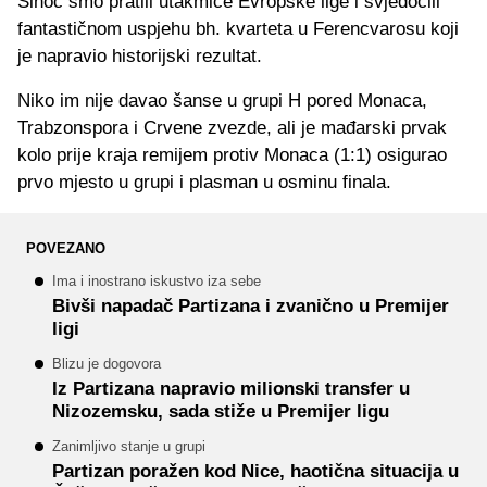
Sinoć smo pratili utakmice Evropske lige i svjedočili
fantastičnom uspjehu bh. kvarteta u Ferencvarosu koji
je napravio historijski rezultat.
Niko im nije davao šanse u grupi H pored Monaca,
Trabzonspora i Crvene zvezde, ali je mađarski prvak
kolo prije kraja remijem protiv Monaca (1:1) osigurao
prvo mjesto u grupi i plasman u osminu finala.
POVEZANO
Ima i inostrano iskustvo iza sebe
Bivši napadač Partizana i zvanično u Premijer
ligi
Blizu je dogovora
Iz Partizana napravio milionski transfer u
Nizozemsku, sada stiže u Premijer ligu
Zanimljivo stanje u grupi
Partizan poražen kod Nice, haotična situacija u