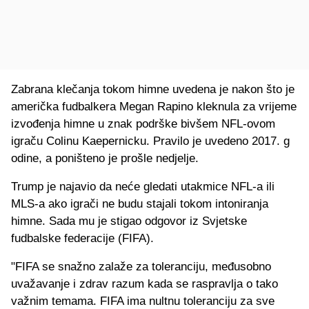
Zabrana klečanja tokom himne uvedena je nakon što je
američka fudbalkera Megan Rapino kleknula za vrijeme
izvođenja himne u znak podrške bivšem NFL-ovom
igraču Colinu Kaepernicku. Pravilo je uvedeno 2017. g
odine, a poništeno je prošle nedjelje.
Trump je najavio da neće gledati utakmice NFL-a ili
MLS-a ako igrači ne budu stajali tokom intoniranja
himne. Sada mu je stigao odgovor iz Svjetske
fudbalske federacije (FIFA).
"FIFA se snažno zalaže za toleranciju, međusobno
uvažavanje i zdrav razum kada se raspravlja o tako
važnim temama. FIFA ima nultnu toleranciju za sve