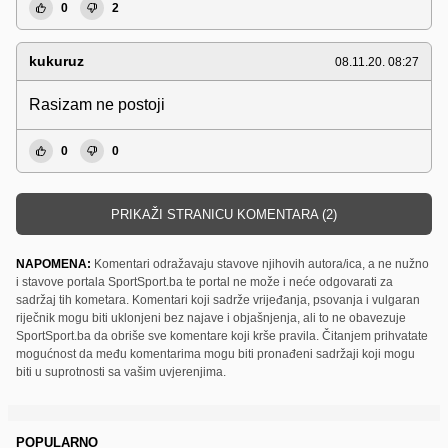
0
2
kukuruz
08.11.20. 08:27
Rasizam ne postoji
0
0
PRIKAŽI STRANICU KOMENTARA (2)
NAPOMENA:
Komentari odražavaju stavove njihovih autora/ica, a ne nužno
i stavove portala SportSport.ba te portal ne može i neće odgovarati za
sadržaj tih kometara. Komentari koji sadrže vrijeđanja, psovanja i vulgaran
riječnik mogu biti uklonjeni bez najave i objašnjenja, ali to ne obavezuje
SportSport.ba da obriše sve komentare koji krše pravila. Čitanjem prihvatate
mogućnost da među komentarima mogu biti pronađeni sadržaji koji mogu
biti u suprotnosti sa vašim uvjerenjima.
POPULARNO