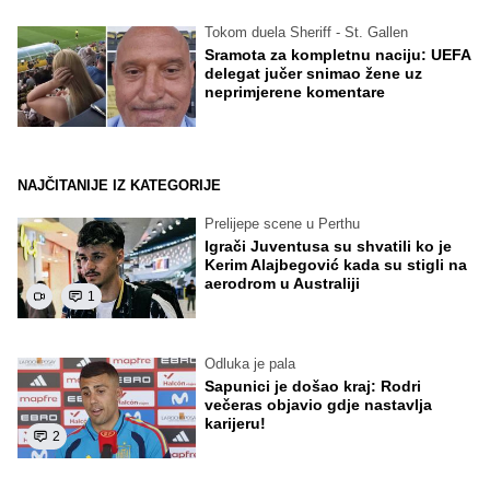
Tokom duela Sheriff - St. Gallen
Sramota za kompletnu naciju: UEFA
delegat jučer snimao žene uz
neprimjerene komentare
NAJČITANIJE IZ KATEGORIJE
Prelijepe scene u Perthu
Igrači Juventusa su shvatili ko je
Kerim Alajbegović kada su stigli na
aerodrom u Australiji
1
Odluka je pala
Sapunici je došao kraj: Rodri
večeras objavio gdje nastavlja
karijeru!
2