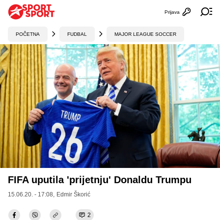
Prijava
Otvori profi
Ot
POČETNA
FUDBAL
MAJOR LEAGUE SOCCER
FIFA uputila 'prijetnju' Donaldu Trumpu
15.06.20. - 17:08,
Edmir Škorić
2