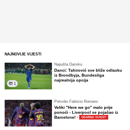
NAJNOVIJE VIJESTI
Napušta Dansku
Danci: Tahirović sve bliže odlasku
iz Brondbyja, Bundesliga
najrealnija opcija
1
Potvrdio Fabrizio Romano
Veliki "Here we go" malo prije
ponoći - Liverpool se pojačao iz
·
Barcelone!
UDARNA VIJEST