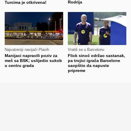
Rodrija
Turcima je otkrivena!
Najvatreniji navijači Plavih
Vratili se u Barcelonu
Manijaci napravili poziv za
Flick sinoć održao sastanak,
meč sa BSK; uslijedio sukob
pa trojici igrača Barcelone
u centru grada
saopštio da napuste
pripreme