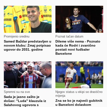
Promijenio sredinu
Poznat tačan datum
Samed Baždar predstavljen u
Dileme više nema - Poznato
novom klubu: Zmaj potpisao
kada će Rodri i zvanično
ugovor do 2031. godine
postati novi fudbaler
Barcelone
Spremni su na sve
Njegov status u ekipi se drastično
mijenja
Sada je jasno zašto je
Zna se ko je najveći gubitnik
došao: "Luda" klauzula iz
u Barceloni dolaskom
Salahovog ugovora s