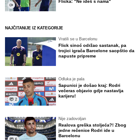
Flicka: "Ne ideš s nama"
NAJČITANIJE IZ KATEGORIJE
Vratili se u Barcelonu
Flick sinoć održao sastanak, pa
trojici igrača Barcelone saopštio da
napuste pripreme
Odluka je pala
Sapunici je došao kraj: Rodri
večeras objavio gdje nastavlja
karijeru!
2
Nije zadovoljan
Realova greška stoljeća?! Zbog
jedne rečenice Rodri ide u
Barcelonu
6