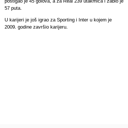
postigao je 45 golova, a za Real 239 utakmica i zabio je
57 puta.
U karijeri je još igrao za Sporting i Inter u kojem je
2009. godine završio karijeru.