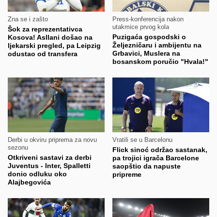
Zna se i zašto
Press-konferencija nakon
utakmice prvog kola
Šok za reprezentativca
Puzigaća gospodski o
Kosova! Asllani došao na
Željezničaru i ambijentu na
ljekarski pregled, pa Leipzig
Grbavici, Muslera na
odustao od transfera
bosanskom poručio "Hvala!"
Derbi u okviru priprema za novu
Vratili se u Barcelonu
sezonu
Flick sinoć održao sastanak,
Otkriveni sastavi za derbi
pa trojici igrača Barcelone
Juventus - Inter, Spalletti
saopštio da napuste
donio odluku oko
pripreme
Alajbegovića