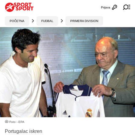
Prijava
Otvori profi
Ot
POČETNA
FUDBAL
PRIMERA DIVISION
Foto - EPA
Portugalac iskren