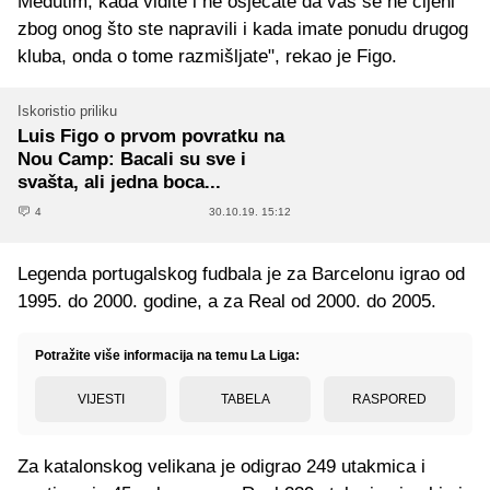
Međutim, kada vidite i ne osjećate da vas se ne cijeni
zbog onog što ste napravili i kada imate ponudu drugog
kluba, onda o tome razmišljate", rekao je Figo.
Iskoristio priliku
Luis Figo o prvom povratku na
Nou Camp: Bacali su sve i
svašta, ali jedna boca...
4
30.10.19. 15:12
Legenda portugalskog fudbala je za Barcelonu igrao od
1995. do 2000. godine, a za Real od 2000. do 2005.
Potražite više informacija na temu La Liga:
VIJESTI
TABELA
RASPORED
Za katalonskog velikana je odigrao 249 utakmica i