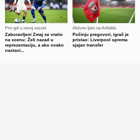
Prvi gol u novoj sezoni
Aktivno ljeto na Anfieldu
Zaboravljeni Zmaj se vratio
Počinju pregovori, igrač je
na scenu: Želi nazad u
pristao: Liverpool sprema
reprezentaciju, a ako ovako
sjajan transfer
nastavi...