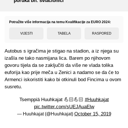
poruka bh. svlačionici"
Potražite više informacija na temu Kvalifikacije za EURO 2024:
VIJESTI
TABELA
RASPORED
Autobus s igračima je stigao na stadion, a iz njega su
izašla ne tako nasmijana lica. Barem po njihovom
govoru tijela da se zaključiti da više ne vlada tolika
euforija kao prije meča u Zenici a nadamo se da će to
Armenci iskoristiti kako bi otkinuli bod Fincima u ovom
susretu.
Tsemppiä Huuhkajat 💪🏻💪🏻
#Huuhkajat
pic.twitter.com/sUEJAuaElw
October 15, 2019
— Huuhkajat (@Huuhkajat)