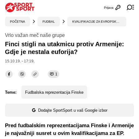
Prijava
Otvori profi
Ot
POČETNA
FUDBAL
KVALIFIKACIJE ZA EVROPSKO PRVENSTVO
Vrlo važan meč naše grupe
Finci stigli na utakmicu protiv Armenije:
Gdje je nestala euforija?
15.10.19. - 17:19,
1
Teme:
Fudbalska reprezentacija Finske
Dodajte SportSport u vaš Google izbor
Pred fudbalskim reprezentacijama Finske i Armenije
je najvažniji susret u ovim kvalifikacijama za EP.