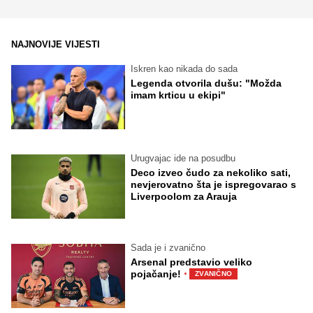
NAJNOVIJE VIJESTI
Iskren kao nikada do sada
Legenda otvorila dušu: "Možda
imam krticu u ekipi"
Urugvajac ide na posudbu
Deco izveo čudo za nekoliko sati,
nevjerovatno šta je ispregovarao s
Liverpoolom za Arauja
Sada je i zvanično
Arsenal predstavio veliko
·
pojačanje!
ZVANIČNO