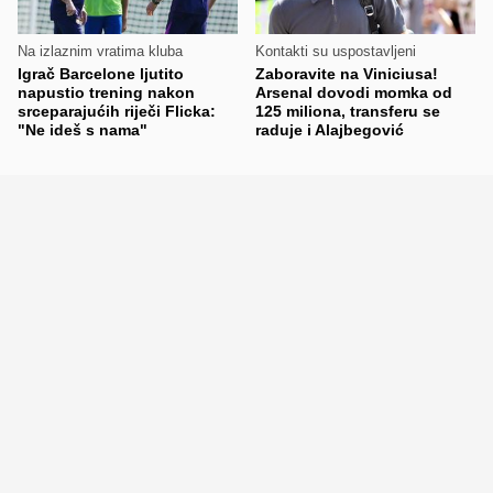
Na izlaznim vratima kluba
Kontakti su uspostavljeni
Igrač Barcelone ljutito
Zaboravite na Viniciusa!
napustio trening nakon
Arsenal dovodi momka od
srceparajućih riječi Flicka:
125 miliona, transferu se
"Ne ideš s nama"
raduje i Alajbegović