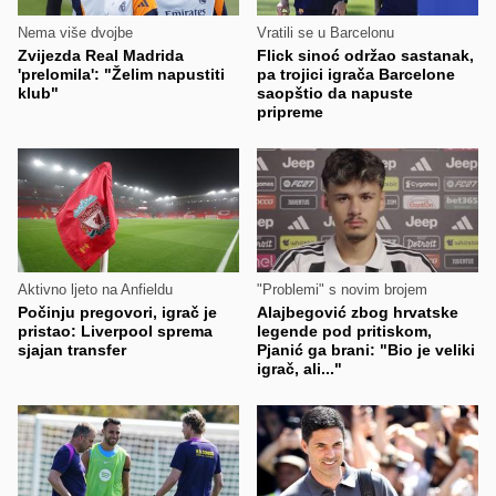
Nema više dvojbe
Vratili se u Barcelonu
Zvijezda Real Madrida
Flick sinoć održao sastanak,
'prelomila': "Želim napustiti
pa trojici igrača Barcelone
klub"
saopštio da napuste
pripreme
Aktivno ljeto na Anfieldu
"Problemi" s novim brojem
Počinju pregovori, igrač je
Alajbegović zbog hrvatske
pristao: Liverpool sprema
legende pod pritiskom,
sjajan transfer
Pjanić ga brani: "Bio je veliki
igrač, ali..."