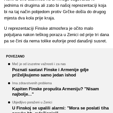
jednima ni drugima ali zato bi našoj reprezentaciji koja
bi na taj način pobjedom protiv Grčke došla do drugog
mjesta dva kola prije kraja.
U reprezentaciji Finske atmosfera je očito malo
poljuljana nakon teškog poraza u Zenici od prije tri dana
pa se čini da nema tolike euforije pred današnji susret.
POVEZANO
Meč je od izuzetne važnosti i za nas
Poznati sastavi Finske i Armenije gdje
priželjkujemo samo jedan ishod
Ima zdravstvenih problema
Kapiten Finske propušta Armeniju? "Nisam
najbolje..."
Ubjedljivo poraženi u Zenici
U Finskoj se upalili alarmi: "Mora se poslati tiha