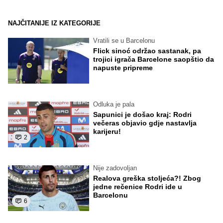
NAJČITANIJE IZ KATEGORIJE
Vratili se u Barcelonu
Flick sinoć održao sastanak, pa
trojici igrača Barcelone saopštio da
napuste pripreme
Odluka je pala
Sapunici je došao kraj: Rodri
večeras objavio gdje nastavlja
karijeru!
2
Nije zadovoljan
Realova greška stoljeća?! Zbog
jedne rečenice Rodri ide u
Barcelonu
6