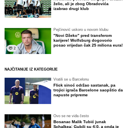
želio, ali je zbog Obradovića
izabrao drugi klub
Pejčinović uskoro u novom klubu
"Novi Džeko" pred transferom
karijere! Wolfsburg dogovorio
posao vrijedan čak 25 miliona eura!
2
NAJČITANIJE IZ KATEGORIJE
Vratili se u Barcelonu
Flick sinoć održao sastanak, pa
trojici igrača Barcelone saopštio da
napuste pripreme
Ovo se ne viđa često
Bosanac Malik Tubić junak
Schalkea: Gubili su 4:0, a onda je