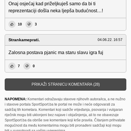
Onaj osjećaj kad priželjkuješ samo da bi ti
reprezentaciji došla neka ljepša budućnost…!
10
3
Strankameprati.
04.06.22. 16:57
Zalosna postava pjanic ma staru slavu igra fuj
7
0
PRIKAŽI STRANICU KOMENTARA (28)
NAPOMENA:
Komentari odražavaju stavove njihovih autora/ica, a ne nužno
i stavove portala SportSport.ba te portal ne može i neće odgovarati za
sadržaj tih kometara. Komentari koji sadrže vrijeđanja, psovanja i vulgaran
riječnik mogu biti uklonjeni bez najave i objašnjenja, ali to ne obavezuje
SportSport.ba da obriše sve komentare koji krše pravila. Čitanjem prihvatate
mogućnost da među komentarima mogu biti pronađeni sadržaji koji mogu
biti u suprotnosti sa vašim uvjerenjima.