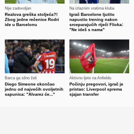
Nije zadovoljan
Na izlaznim vratima kluba
Realova greška stoljeća?!
Igrač Barcelone ljutito
Zbog jedne rečenice Rodri
napustio trening nakon
ide u Barcelonu
srceparajućih riječi Flicka:
"Ne ideš s nama"
Barca ga silno želi
Aktivno ljeto na Anfieldu
Diego Simeone okončao
Počinju pregovori, igrač je
jednu od najvećih ovoljetnih
pristao: Liverpool sprema
sapunica: "Alvarez će..."
sjajan transfer