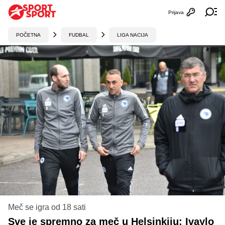
Prijava
Otvori profi
Ot
POČETNA
FUDBAL
LIGA NACIJA
Meč se igra od 18 sati
Sve je spremno za meč u Helsinkiju: Ivaylo