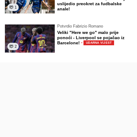
uslijedio preokret za fudbalske
1
anale!
Potvrdio Fabrizio Romano
Veliki "Here we go" malo prije
ponoći - Liverpool se pojačao iz
·
Barcelone!
UDARNA VIJEST
2