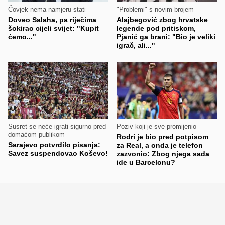
Čovjek nema namjeru stati
"Problemi" s novim brojem
Doveo Salaha, pa riječima
Alajbegović zbog hrvatske
šokirao cijeli svijet: "Kupit
legende pod pritiskom,
ćemo..."
Pjanić ga brani: "Bio je veliki
igrač, ali..."
Susret se neće igrati sigurno pred
Poziv koji je sve promijenio
domaćom publikom
Rodri je bio pred potpisom
Sarajevo potvrdilo pisanja:
za Real, a onda je telefon
Savez suspendovao Koševo!
zazvonio: Zbog njega sada
ide u Barcelonu?