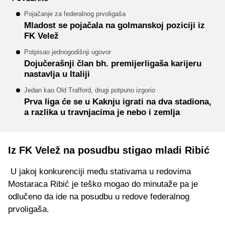
Pojačanje za federalnog prvoligaša
Mladost se pojačala na golmanskoj poziciji iz
FK Velež
Potpisao jednogodišnji ugovor
Dojučerašnji član bh. premijerligaša karijeru
nastavlja u Italiji
Jedan kao Old Trafford, drugi potpuno izgorio
Prva liga će se u Kaknju igrati na dva stadiona,
a razlika u travnjacima je nebo i zemlja
Iz FK Velež na posudbu stigao mladi Ribić
U jakoj konkurenciji među stativama u redovima
Mostaraca Ribić je teško mogao do minutaže pa je
odlučeno da ide na posudbu u redove federalnog
prvoligaša.