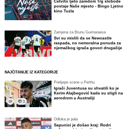
Četvrto ljeto zaredom Trg slobode
postaje Naše mjesto - Bingo Ljetno
kino Tuzla
Zamjena za Brunu Guimaraesa
Svi su mislili da se Newcastle
raspada, no nemoralna ponuda za
njemačkog igrača govori drugačije
NAJČITANIJE IZ KATEGORIJE
Prelijepe scene u Perthu
Igrači Juventusa su shvatili ko je
Kerim Alajbegović kada su stigli na
aerodrom u Australiji
1
Odluka je pala
Sapunici je došao kraj: Rodri