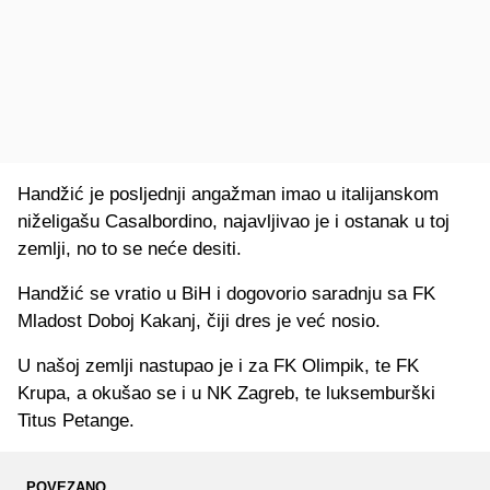
Handžić je posljednji angažman imao u italijanskom
niželigašu Casalbordino, najavljivao je i ostanak u toj
zemlji, no to se neće desiti.
Handžić se vratio u BiH i dogovorio saradnju sa FK
Mladost Doboj Kakanj, čiji dres je već nosio.
U našoj zemlji nastupao je i za FK Olimpik, te FK
Krupa, a okušao se i u NK Zagreb, te luksemburški
Titus Petange.
POVEZANO