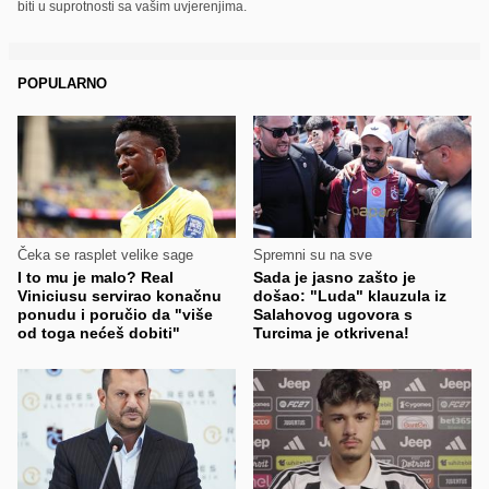
biti u suprotnosti sa vašim uvjerenjima.
POPULARNO
Čeka se rasplet velike sage
Spremni su na sve
I to mu je malo? Real
Sada je jasno zašto je
Viniciusu servirao konačnu
došao: "Luda" klauzula iz
ponudu i poručio da "više
Salahovog ugovora s
od toga nećeš dobiti"
Turcima je otkrivena!