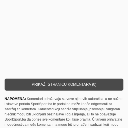
PRIKAŽI STRANICU KOMENTARA (0)
NAPOMENA:
Komentari odražavaju stavove njihovih autora/ica, a ne nužno
i stavove portala SportSport.ba te portal ne može i neće odgovarati za
sadržaj tih kometara. Komentari koji sadrže vrijeđanja, psovanja i vulgaran
riječnik mogu biti uklonjeni bez najave i objašnjenja, ali to ne obavezuje
SportSport.ba da obriše sve komentare koji krše pravila. Čitanjem prihvatate
mogućnost da među komentarima mogu biti pronađeni sadržaji koji mogu