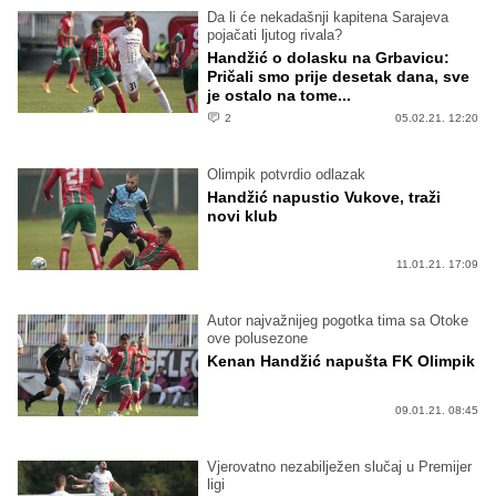
Da li će nekadašnji kapitena Sarajeva
pojačati ljutog rivala?
Handžić o dolasku na Grbavicu:
Pričali smo prije desetak dana, sve
je ostalo na tome...
2
05.02.21. 12:20
Olimpik potvrdio odlazak
Handžić napustio Vukove, traži
novi klub
11.01.21. 17:09
Autor najvažnijeg pogotka tima sa Otoke
ove polusezone
Kenan Handžić napušta FK Olimpik
09.01.21. 08:45
Vjerovatno nezabilježen slučaj u Premijer
ligi