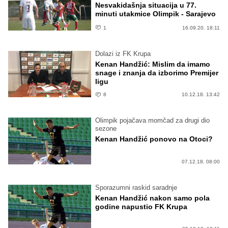
Nesvakidašnja situacija u 77.
minuti utakmice Olimpik - Sarajevo
1
16.09.20. 18:11
Dolazi iz FK Krupa
Kenan Handžić: Mislim da imamo
snage i znanja da izborimo Premijer
ligu
8
10.12.18. 13:42
Olimpik pojačava momčad za drugi dio
sezone
Kenan Handžić ponovo na Otoci?
07.12.18. 08:00
Sporazumni raskid saradnje
Kenan Handžić nakon samo pola
godine napustio FK Krupa