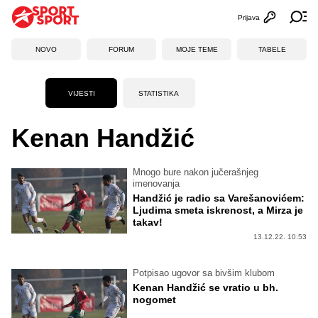
Prijava
Otvori profi
Ot
NOVO
FORUM
MOJE TEME
TABELE
VIJESTI
STATISTIKA
Kenan Handžić
Mnogo bure nakon jučerašnjeg
imenovanja
Handžić je radio sa Varešanovićem:
Ljudima smeta iskrenost, a Mirza je
takav!
13.12.22. 10:53
Potpisao ugovor sa bivšim klubom
Kenan Handžić se vratio u bh.
nogomet