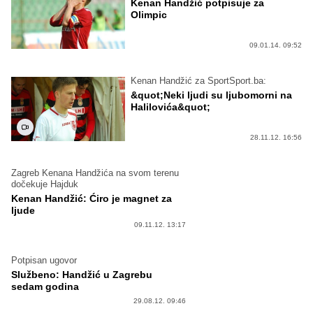
Kenan Handžić potpisuje za
Olimpic
09.01.14. 09:52
Kenan Handžić za SportSport.ba:
&quot;Neki ljudi su ljubomorni na
Halilovića&quot;
28.11.12. 16:56
Zagreb Kenana Handžića na svom terenu
dočekuje Hajduk
Kenan Handžić: Ćiro je magnet za
ljude
09.11.12. 13:17
Potpisan ugovor
Službeno: Handžić u Zagrebu
sedam godina
29.08.12. 09:46