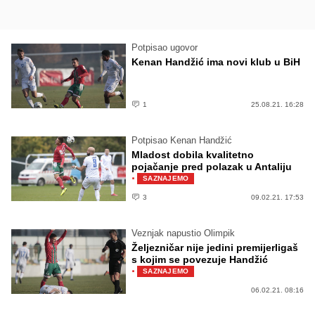
Potpisao ugovor
Kenan Handžić ima novi klub u BiH
1
25.08.21. 16:28
Potpisao Kenan Handžić
Mladost dobila kvalitetno
pojačanje pred polazak u Antaliju
·
SAZNAJEMO
3
09.02.21. 17:53
Veznjak napustio Olimpik
Željezničar nije jedini premijerligaš
s kojim se povezuje Handžić
·
SAZNAJEMO
06.02.21. 08:16