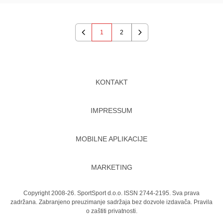
1
2
Previous
Next
KONTAKT
IMPRESSUM
MOBILNE APLIKACIJE
MARKETING
Copyright 2008-26. SportSport d.o.o. ISSN 2744-2195. Sva prava
zadržana. Zabranjeno preuzimanje sadržaja bez dozvole izdavača.
Pravila
o zaštiti privatnosti.