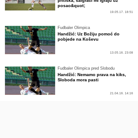
pritiska, saigrači mi igraju uz
posao&quot;
19.05.17. 18:51
Fudbaler Olimpica
Handžić: Uz Božiju pomoć do
pobjede na Koševu
13.05.16. 23:08
Fudbaler Olimpica pred Slobodu
Handžić: Nemamo prava na kiks,
Sloboda mora pasti
21.04.16. 14:16