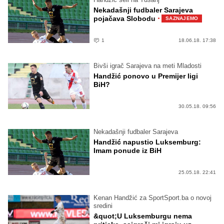
Nekadašnji fudbaler Sarajeva
·
pojačava Slobodu
SAZNAJEMO
1
18.06.18. 17:38
Bivši igrač Sarajeva na meti Mladosti
Handžić ponovo u Premijer ligi
BiH?
30.05.18. 09:56
Nekadašnji fudbaler Sarajeva
Handžić napustio Luksemburg:
Imam ponude iz BiH
25.05.18. 22:41
Kenan Handžić za SportSport.ba o novoj
sredini
&quot;U Luksemburgu nema