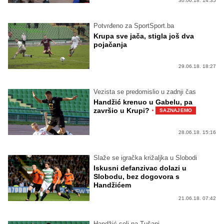
30.06.18. 14:35
Potvrđeno za SportSport.ba
Krupa sve jača, stigla još dva
pojačanja
29.06.18. 18:27
Vezista se predomislio u zadnji čas
Handžić krenuo u Gabelu, pa
·
završio u Krupi?
SAZNAJEMO
28.06.18. 15:16
Slaže se igračka križaljka u Slobodi
Iskusni defanzivac dolazi u
Slobodu, bez dogovora s
Handžićem
21.06.18. 07:42
Handžić seli na Tušanj