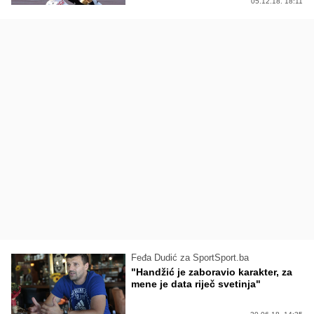
05.12.18. 18:11
Feđa Dudić za SportSport.ba
"Handžić je zaboravio karakter, za
mene je data riječ svetinja"