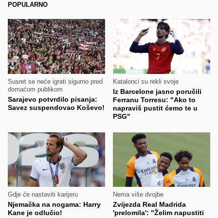
POPULARNO
Susret se neće igrati sigurno pred
Katalonci su rekli svoje
domaćom publikom
Iz Barcelone jasno poručili
Sarajevo potvrdilo pisanja:
Ferranu Torresu: "Ako to
Savez suspendovao Koševo!
napraviš pustit ćemo te u
PSG"
Gdje će nastaviti karijeru
Nema više dvojbe
Njemačka na nogama: Harry
Zvijezda Real Madrida
Kane je odlučio!
'prelomila': "Želim napustiti