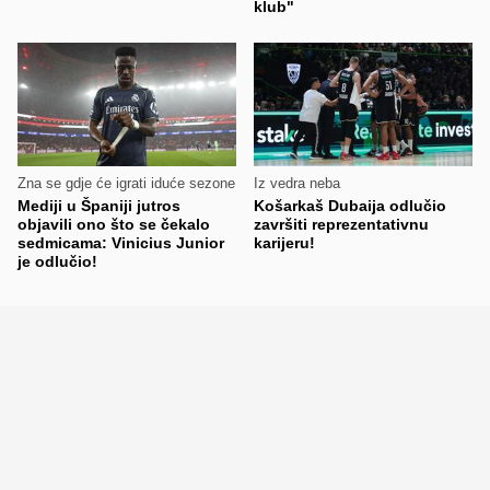
klub"
Zna se gdje će igrati iduće sezone
Iz vedra neba
Mediji u Španiji jutros
Košarkaš Dubaija odlučio
objavili ono što se čekalo
završiti reprezentativnu
sedmicama: Vinicius Junior
karijeru!
je odlučio!