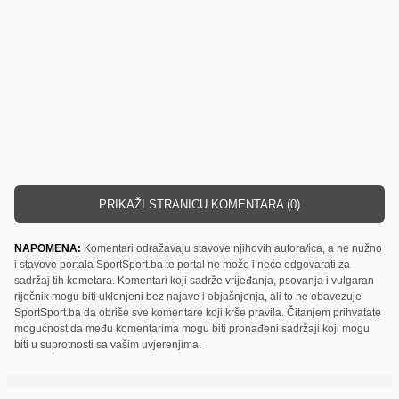
PRIKAŽI STRANICU KOMENTARA (0)
NAPOMENA:
Komentari odražavaju stavove njihovih autora/ica, a ne nužno
i stavove portala SportSport.ba te portal ne može i neće odgovarati za
sadržaj tih kometara. Komentari koji sadrže vrijeđanja, psovanja i vulgaran
riječnik mogu biti uklonjeni bez najave i objašnjenja, ali to ne obavezuje
SportSport.ba da obriše sve komentare koji krše pravila. Čitanjem prihvatate
mogućnost da među komentarima mogu biti pronađeni sadržaji koji mogu
biti u suprotnosti sa vašim uvjerenjima.