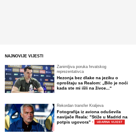
NAJNOVIJE VIJESTI
Zanimljiva poruka hrvatskog
reprezentativca
Hezonja bez dlake na jeziku o
oproštaju sa Realom: „Bilo je noći
kada ste mi išli na živce...“
Rekordan transfer Kraljeva
Fotografija iz aviona oduševila
navijače Reala: "Stiže u Madrid na
·
potpis ugovora"
UDARNA VIJEST