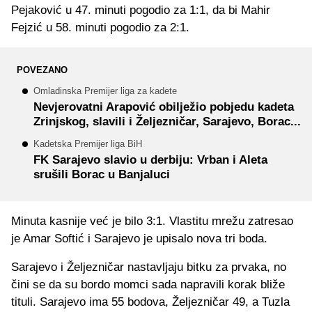
Pejaković u 47. minuti pogodio za 1:1, da bi Mahir
Fejzić u 58. minuti pogodio za 2:1.
POVEZANO
Omladinska Premijer liga za kadete
Nevjerovatni Arapović obilježio pobjedu kadeta
Zrinjskog, slavili i Željezničar, Sarajevo, Borac...
Kadetska Premijer liga BiH
FK Sarajevo slavio u derbiju: Vrban i Aleta
srušili Borac u Banjaluci
Minuta kasnije već je bilo 3:1. Vlastitu mrežu zatresao
je Amar Softić i Sarajevo je upisalo nova tri boda.
Sarajevo i Željezničar nastavljaju bitku za prvaka, no
čini se da su bordo momci sada napravili korak bliže
tituli. Sarajevo ima 55 bodova, Željezničar 49, a Tuzla