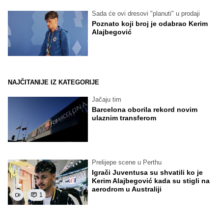
Sada će ovi dresovi "planuti" u prodaji
Poznato koji broj je odabrao Kerim
Alajbegović
NAJČITANIJE IZ KATEGORIJE
Jačaju tim
Barcelona oborila rekord novim
ulaznim transferom
Prelijepe scene u Perthu
Igrači Juventusa su shvatili ko je
Kerim Alajbegović kada su stigli na
aerodrom u Australiji
1