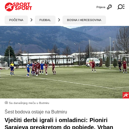
Prijava
Otvori profi
Ot
POČETNA
FUDBAL
BOSNA I HERCEGOVINA
Sa današnjeg meča u Butmiru
Šest bodova ostaje na Butmiru
Vječiti derbi igrali i omladinci: Pioniri
Sarajeva preokretom do pobjede, Vrban