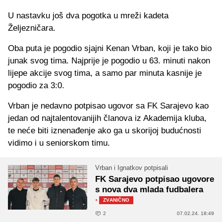
U nastavku još dva pogotka u mreži kadeta
Željezničara.
Oba puta je pogodio sjajni Kenan Vrban, koji je tako bio
junak svog tima. Najprije je pogodio u 63. minuti nakon
lijepe akcije svog tima, a samo par minuta kasnije je
pogodio za 3:0.
Vrban je nedavno potpisao ugovor sa FK Sarajevo kao
jedan od najtalentovanijih članova iz Akademija kluba,
te neće biti iznenađenje ako ga u skorijoj budućnosti
vidimo i u seniorskom timu.
Vrban i Ignatkov potpisali
FK Sarajevo potpisao ugovore
s nova dva mlada fudbalera
·
ZVANIČNO
2
07.02.24. 18:49