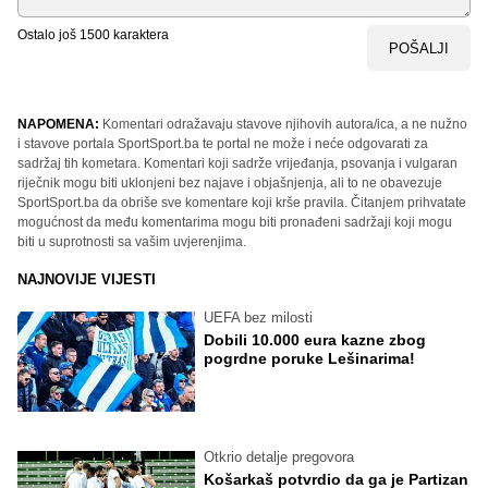
Ostalo još
1500
karaktera
POŠALJI
NAPOMENA:
Komentari odražavaju stavove njihovih autora/ica, a ne nužno
i stavove portala SportSport.ba te portal ne može i neće odgovarati za
sadržaj tih kometara. Komentari koji sadrže vrijeđanja, psovanja i vulgaran
riječnik mogu biti uklonjeni bez najave i objašnjenja, ali to ne obavezuje
SportSport.ba da obriše sve komentare koji krše pravila. Čitanjem prihvatate
mogućnost da među komentarima mogu biti pronađeni sadržaji koji mogu
biti u suprotnosti sa vašim uvjerenjima.
NAJNOVIJE VIJESTI
UEFA bez milosti
Dobili 10.000 eura kazne zbog
pogrdne poruke Lešinarima!
Otkrio detalje pregovora
Košarkaš potvrdio da ga je Partizan