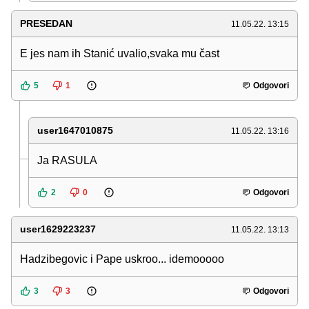
PRESEDAN
11.05.22. 13:15
E jes nam ih Stanić uvalio,svaka mu čast
5
1
Odgovori
user1647010875
11.05.22. 13:16
Ja RASULA
2
0
Odgovori
user1629223237
11.05.22. 13:13
Hadzibegovic i Pape uskroo... idemooooo
3
3
Odgovori