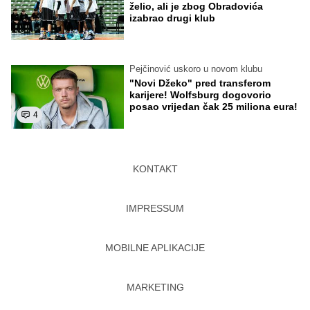
želio, ali je zbog Obradovića
izabrao drugi klub
Pejčinović uskoro u novom klubu
"Novi Džeko" pred transferom
karijere! Wolfsburg dogovorio
posao vrijedan čak 25 miliona eura!
4
KONTAKT
IMPRESSUM
MOBILNE APLIKACIJE
MARKETING