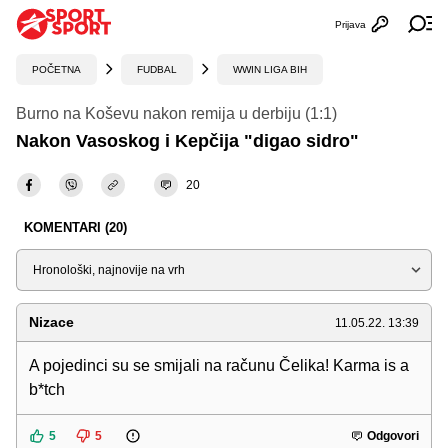
Prijava
Otvori profi
Ot
POČETNA
FUDBAL
WWIN LIGA BIH
Burno na Koševu nakon remija u derbiju (1:1)
Nakon Vasoskog i Kepčija "digao sidro"
20
KOMENTARI (20)
Sortiraj
Nizace
11.05.22. 13:39
A pojedinci su se smijali na računu Čelika! Karma is a
b*tch
5
5
Odgovori