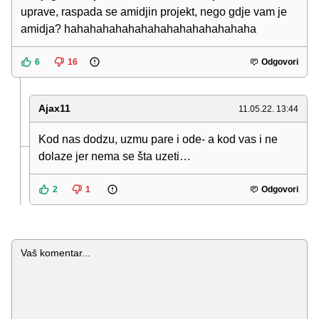
uprave, raspada se amidjin projekt, nego gdje vam je
amidja? hahahahahahahahahahahahahahaha
6
16
Odgovori
Ajax11
11.05.22. 13:44
Kod nas dodzu, uzmu pare i ode- a kod vas i ne
dolaze jer nema se šta uzeti…
2
1
Odgovori
Komentar