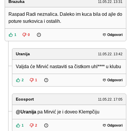
Brazuka
11.05.22. 13:31
Raspad Radi neznalica. Daleko im kuca bila od ajle do
poture surkovica i ostalih.
1
0
Odgovori
Uranija
11.05.22. 13:42
Valjda će Mirvić nastaviti sa čistkom uhl**** u klubu
2
1
Odgovori
Ecosport
11.05.22. 17:05
@Uranija
pa Mirvić je i doveo Klempčiju
1
2
Odgovori