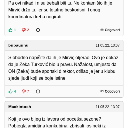
Pa ovi nikad i nisu trebali biti tu. Ne kontam što ih je
Mirvić držo tu, jer su totalno beskorisni. I onog
koordinatora treba nogirati.
1
2
Odgovori
bubauuhu
11.05.22. 13:07
Slobodno napišite da ih je Mirviç otjerao. Ovo je dokaz
da je Zeka Turković bio u pravu. Nažalost, umjesto da
ON (Zeka) bude sportski direktor, otišao je jer u klubu
sjede ljudi koji se boje istine.
4
7
Odgovori
Mackintosh
11.05.22. 13:07
Koji je ovo bijeg iz lavora od pocetka sezone?
Pobjegla amidjina konkubina, zbrisali jos neki iz