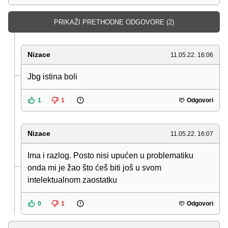
PRIKAŽI PRETHODNE ODGOVORE (2)
Nizace
11.05.22. 16:06
Jbg istina boli
1
1
Odgovori
Nizace
11.05.22. 16:07
Ima i razlog. Posto nisi upućen u problematiku
onda mi je žao što ćeš biti još u svom
intelektualnom zaostatku
0
1
Odgovori