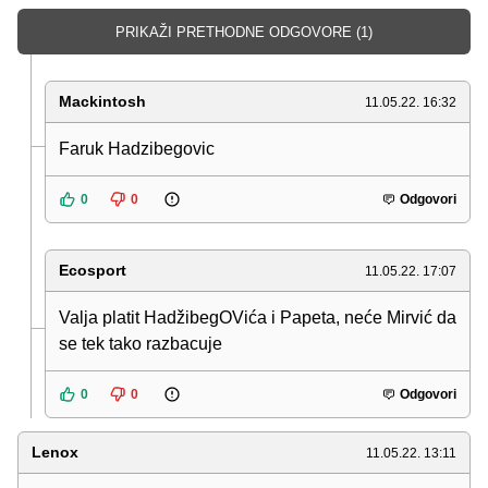
PRIKAŽI PRETHODNE ODGOVORE (1)
Mackintosh
11.05.22. 16:32
Faruk Hadzibegovic
0
0
Odgovori
Ecosport
11.05.22. 17:07
Valja platit HadžibegOVića i Papeta, neće Mirvić da
se tek tako razbacuje
0
0
Odgovori
Lenox
11.05.22. 13:11