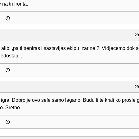
na tri fronta.
29
 alibi ,pa ti treniras i sastavljas ekipu ,zar ne ?! Vidjecemo dok 
nedostaju ...
29
igra. Dobro je ovo sefe samo lagano. Budu li te krali ko prosle 
o. Sretno