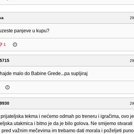
sa
29
uzeste panjeve u kupu?
1
5715
29
hajde malo do Babine Grede...pa supljiraj
9930
29
 prijateljska tekma i nećemo odmah po treneru i igračima, ovo je
teljska utakmica i bitno je da je bilo golova. Ne smijemo stvarati
eć pred važnim mečevima im trebamo dati morala i poželjeti pun