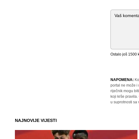
Komentar
Ostalo još
1500
k
NAPOMENA:
Ko
portal ne može i
riječnik mogu bit
koji krše pravil
u suprotnosti sa
NAJNOVIJE VIJESTI