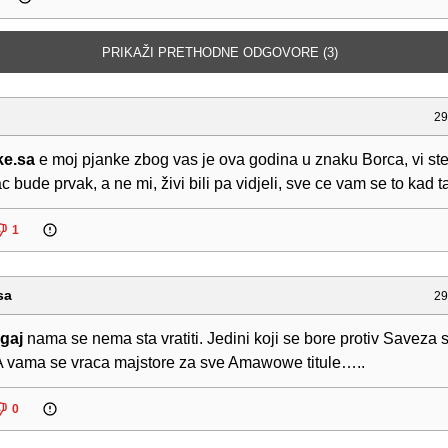
PRIKAŽI PRETHODNE ODGOVORE (3)
j
29
e.sa
e moj pjanke zbog vas je ova godina u znaku Borca, vi ste 
 bude prvak, a ne mi, živi bili pa vidjeli, sve ce vam se to kad ta
1
sa
29
gaj
nama se nema sta vratiti. Jedini koji se bore protiv Saveza 
A vama se vraca majstore za sve Amawowe titule…..
0