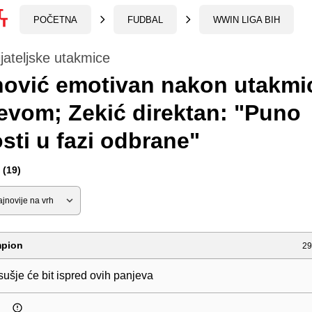
POČETNA
FUDBAL
WWIN LIGA BIH
jateljske utakmice
nović emotivan nakon utakmi
evom; Zekić direktan: "Puno
sti u fazi odbrane"
(19)
mpion
29
osušje će bit ispred ovih panjeva