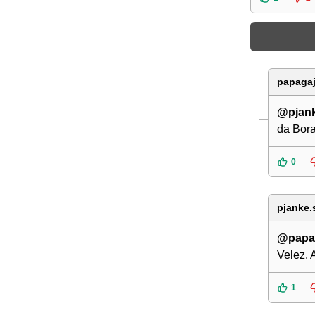
papaga
@pjank
da Borac
0
pjanke.
@papa
Velez. 
1