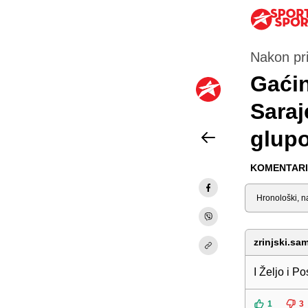
Nakon pri
Gaći
Saraj
glupo
KOMENTARI 
Sortiraj
zrinjski.sa
I Željo i P
1
3