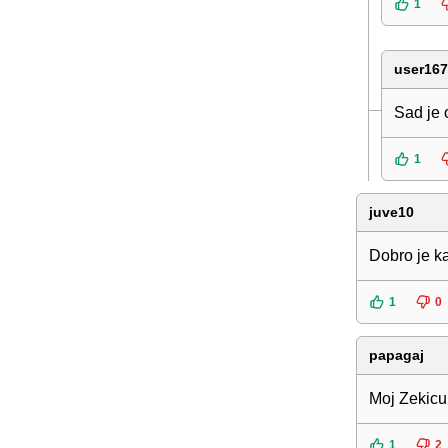
1
user16
Sad je 
1
juve10
Dobro je ka
1
0
papagaj
Moj Zekicu
1
2