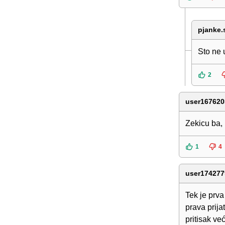
pjanke.
Sto ne 
2
user167620
Zekicu ba, 
1
4
user174277
Tek je prva
prava prija
pritisak v