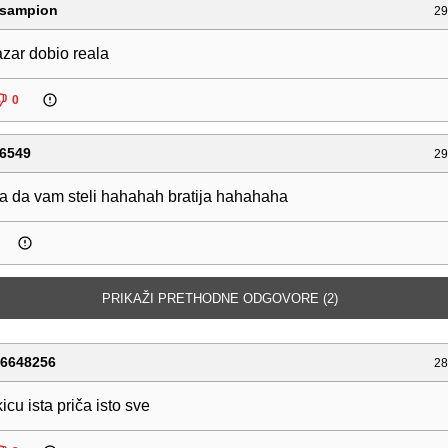
i.sampion
29
zar dobio reala
0
6549
29
 da vam steli hahahah bratija hahahaha
PRIKAŽI PRETHODNE ODGOVORE (2)
76648256
28
icu ista priča isto sve