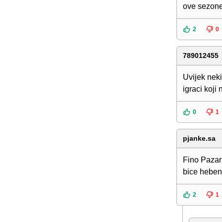
ove sezone 
2
0
789012455
Uvijek neki
igraci koji 
0
1
pjanke.sa
Fino Pazar 
bice heben
2
1