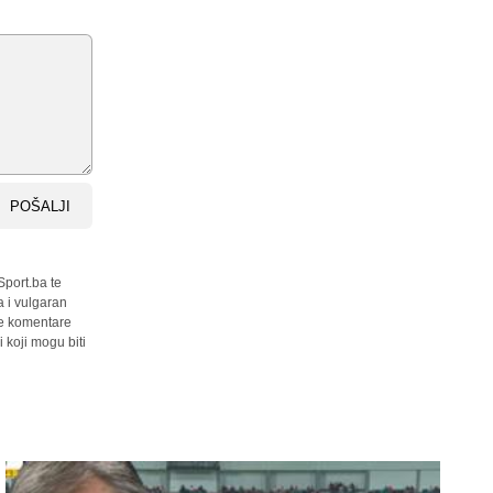
POŠALJI
Sport.ba te
a i vulgaran
sve komentare
 koji mogu biti