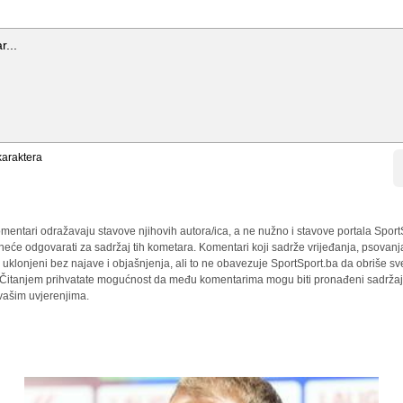
araktera
mentari odražavaju stavove njihovih autora/ica, a ne nužno i stavove portala Sport
 neće odgovarati za sadržaj tih kometara. Komentari koji sadrže vrijeđanja, psovanj
i uklonjeni bez najave i objašnjenja, ali to ne obavezuje SportSport.ba da obriše 
a. Čitanjem prihvatate mogućnost da među komentarima mogu biti pronađeni sadržaji
 vašim uvjerenjima.