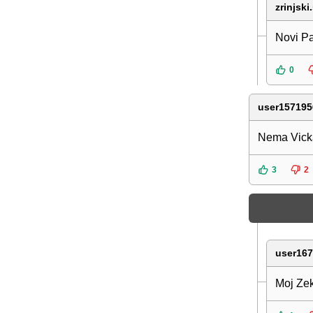
zrinjsk
Novi Pa
0
user157195
Nema Vicka
3
2
user16
Moj Zek