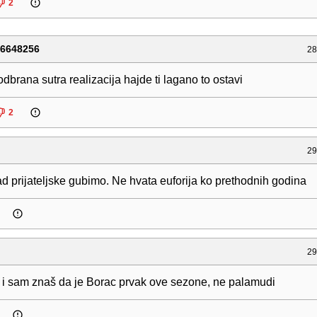
2
76648256
28
odbrana sutra realizacija hajde ti lagano to ostavi
2
29
d prijateljske gubimo. Ne hvata euforija ko prethodnih godina
29
 i sam znaš da je Borac prvak ove sezone, ne palamudi