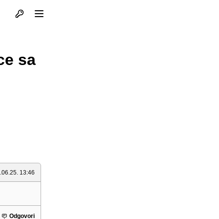
Otvori profil
Otvori meni
ce sa
.06.25. 13:46
Odgovori