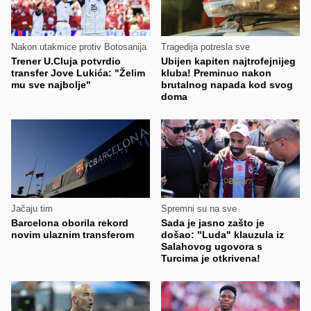
Nakon utakmice protiv Botosanija
Tragedija potresla sve
Trener U.Cluja potvrdio
Ubijen kapiten najtrofejnijeg
transfer Jove Lukića: "Želim
kluba! Preminuo nakon
mu sve najbolje"
brutalnog napada kod svog
doma
Jačaju tim
Spremni su na sve
Barcelona oborila rekord
Sada je jasno zašto je
novim ulaznim transferom
došao: "Luda" klauzula iz
Salahovog ugovora s
Turcima je otkrivena!