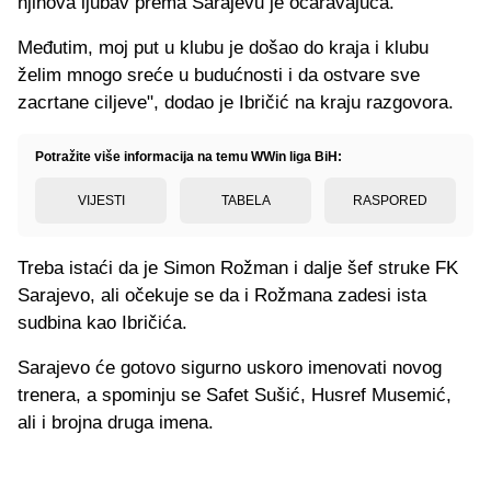
njihova ljubav prema Sarajevu je očaravajuća.
Međutim, moj put u klubu je došao do kraja i klubu
želim mnogo sreće u budućnosti i da ostvare sve
zacrtane ciljeve", dodao je Ibričić na kraju razgovora.
Potražite više informacija na temu WWin liga BiH:
VIJESTI
TABELA
RASPORED
Treba istaći da je Simon Rožman i dalje šef struke FK
Sarajevo, ali očekuje se da i Rožmana zadesi ista
sudbina kao Ibričića.
Sarajevo će gotovo sigurno uskoro imenovati novog
trenera, a spominju se Safet Sušić, Husref Musemić,
ali i brojna druga imena.