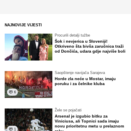
NAJNOVIJE VIJESTI
Procurili detalji tužbe
Šok i nevjerica u Sloveniji!
Otkriveno šta bivša zaručnica traži
od Dončića, udara gdje najviše boli
Saopštenje navijača Sarajeva
Horde zla neće u Mostar, imaju
poruku i za čelnike kluba
6
Žele se pojačati
Arsenal je izgubio bitku za
Viniciusa, ali Topnici sada imaju
novu prioritetnu metu u prelaznom
1
roku