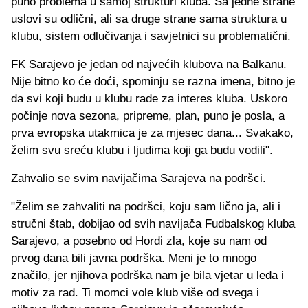
puno problema u samoj strukturi kluba. Sa jedne strane
uslovi su odlični, ali sa druge strane sama struktura u
klubu, sistem odlučivanja i savjetnici su problematični.
FK Sarajevo je jedan od najvećih klubova na Balkanu.
Nije bitno ko će doći, spominju se razna imena, bitno je
da svi koji budu u klubu rade za interes kluba. Uskoro
počinje nova sezona, pripreme, plan, puno je posla, a
prva evropska utakmica je za mjesec dana... Svakako,
želim svu sreću klubu i ljudima koji ga budu vodili".
Zahvalio se svim navijačima Sarajeva na podršci.
"Želim se zahvaliti na podršci, koju sam lično ja, ali i
stručni štab, dobijao od svih navijača Fudbalskog kluba
Sarajevo, a posebno od Hordi zla, koje su nam od
prvog dana bili javna podrška. Meni je to mnogo
značilo, jer njihova podrška nam je bila vjetar u leđa i
motiv za rad. Ti momci vole klub više od svega i