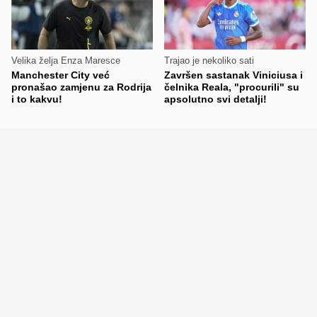
Velika želja Enza Maresce
Trajao je nekoliko sati
Manchester City već
Završen sastanak Viniciusa i
pronašao zamjenu za Rodrija
čelnika Reala, "procurili" su
i to kakvu!
apsolutno svi detalji!