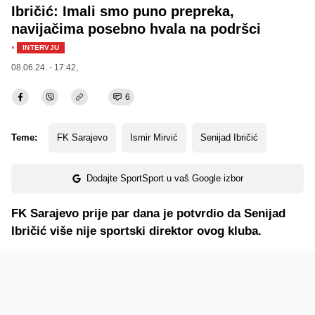
Ibričić: Imali smo puno prepreka,
navijačima posebno hvala na podršci
·
INTERVJU
08.06.24. - 17:42,
6
Teme:
FK Sarajevo
Ismir Mirvić
Senijad Ibričić
Dodajte SportSport u vaš Google izbor
FK Sarajevo prije par dana je potvrdio da Senijad
Ibričić više nije sportski direktor ovog kluba.