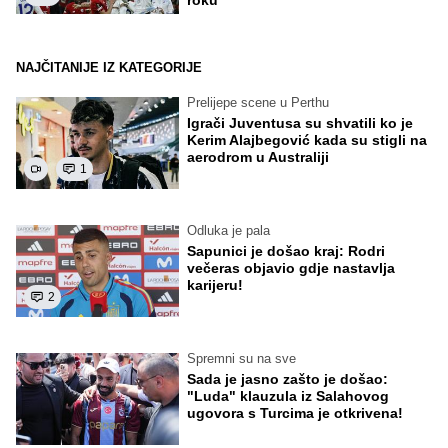
NAJČITANIJE IZ KATEGORIJE
Prelijepe scene u Perthu
Igrači Juventusa su shvatili ko je
Kerim Alajbegović kada su stigli na
aerodrom u Australiji
1
Odluka je pala
Sapunici je došao kraj: Rodri
večeras objavio gdje nastavlja
karijeru!
2
Spremni su na sve
Sada je jasno zašto je došao:
"Luda" klauzula iz Salahovog
ugovora s Turcima je otkrivena!