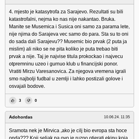
4. mjesto je katasytrofa za Sarajevo. Rezultati su bili
katastrofalni, nejma ko nas nije nakantao. Bruka.
Manite se Musemica i Susica oni samo za parama lete,
nije njima do Sarajeva vec samo do para. Sta su to oni
do sada dali Sarajevu?? Musemic bio prvak (2 puta ja
mislim) ali niko se ne pita koliko je puta trebao biti
prvak a nije. Taj je najvise titula prokockao i najvecu
otpremninu uzeo i gurnuo klub u financijski ponor.
Vratiti Mirzu Varesanovica. Za njegova vremena igrali
smo najbolji fudbal u zemlji i lahko postizali golove i
osvajali bodove.
3
0
Adohordas
10.06.24. 11:35
Sramota nek je Mirvica ,ako je cilj bio evropa sta hoce
onda??? Koji seljak pa ovo je ruzno otjerati ekipu koja