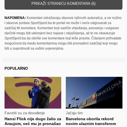
PRIKAŽI STRANICU KOMENTARA (6)
NAPOMENA:
Komentari odražavaju stavove njihovih autora/ica, a ne nužno
i stavove portala SportSport.ba te portal ne može i neće odgovarati za
sadržaj tih kometara. Komentari koji sadrže vrijeđanja, psovanja i vulgaran
riječnik mogu biti uklonjeni bez najave i objašnjenja, ali to ne obavezuje
SportSport.ba da obriše sve komentare koji krše pravila. Čitanjem prihvatate
mogućnost da među komentarima mogu biti pronađeni sadržaji koji mogu
biti u suprotnosti sa vašim uvjerenjima.
POPULARNO
Favoriti su za dovođenje
Jačaju tim
Hansi Flick nije dugo žalio za
Barcelona oborila rekord
Araujom, već mu je pronašao
novim ulaznim transferom