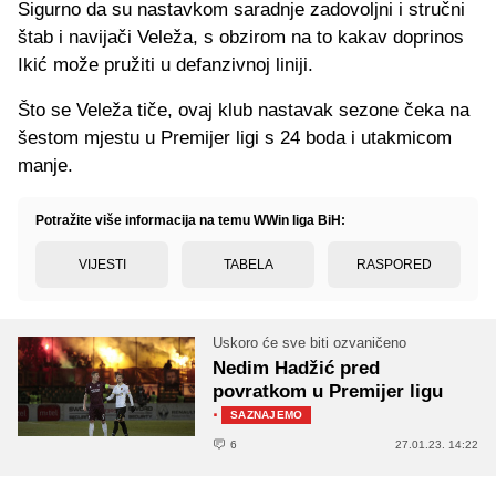
Sigurno da su nastavkom saradnje zadovoljni i stručni
štab i navijači Veleža, s obzirom na to kakav doprinos
Ikić može pružiti u defanzivnoj liniji.
Što se Veleža tiče, ovaj klub nastavak sezone čeka na
šestom mjestu u Premijer ligi s 24 boda i utakmicom
manje.
Potražite više informacija na temu WWin liga BiH:
VIJESTI
TABELA
RASPORED
Uskoro će sve biti ozvaničeno
Nedim Hadžić pred
povratkom u Premijer ligu
·
SAZNAJEMO
6
27.01.23. 14:22