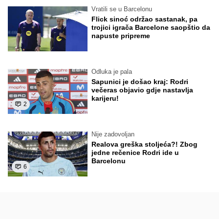
Vratili se u Barcelonu
Flick sinoć održao sastanak, pa
trojici igrača Barcelone saopštio da
napuste pripreme
Odluka je pala
Sapunici je došao kraj: Rodri
večeras objavio gdje nastavlja
karijeru!
2
Nije zadovoljan
Realova greška stoljeća?! Zbog
jedne rečenice Rodri ide u
Barcelonu
6