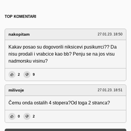
TOP KOMENTARI
nakopitam
27.01.23. 18:50
Kakav posao su dogovorili niksicevi pusikurrci?? Da
nisu prodali i vrabcice kao bb? Penju se na jos visu
nadmorsku visinu?
2
9
milivoje
27.01.23. 18:51
Čemu onda ostalih 4 stopera?Od toga 2 stranca?
0
2