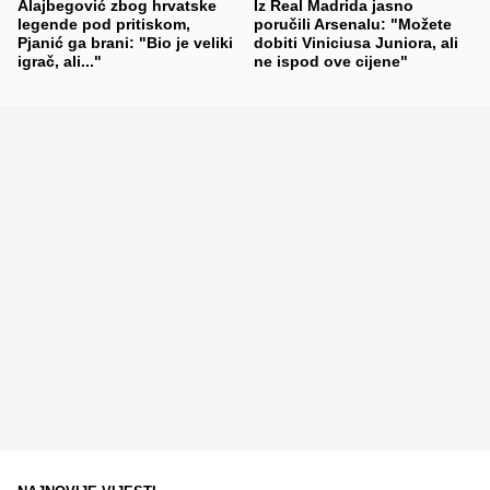
Alajbegović zbog hrvatske
Iz Real Madrida jasno
legende pod pritiskom,
poručili Arsenalu: "Možete
Pjanić ga brani: "Bio je veliki
dobiti Viniciusa Juniora, ali
igrač, ali..."
ne ispod ove cijene"