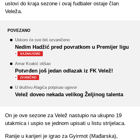
uslovi do kraja sezone i ovaj fudbaler ostaje član
Veleža.
POVEZANO
Uskoro će sve biti ozvaničeno
Nedim Hadžić pred povratkom u Premijer ligu
·
SAZNAJEMO
Amar Kvakić otišao
Potvrđen još jedan odlazak iz FK Velež!
·
ZVANIČNO
U društvu Alagića potpisao ugovor
Velež doveo nekada velikog Željinog talenta
On je ove sezone za Velež nastupio na ukupno 19
utakmica i uspio se jednom upisati u listu strijelaca.
Ranije u karijeri je igrao za Gyirmot (Mađarska),