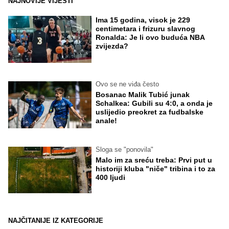
NAJNOVIJE VIJESTI
Ima 15 godina, visok je 229
centimetara i frizuru slavnog
Ronalda: Je li ovo buduća NBA
zvijezda?
Ovo se ne viđa često
Bosanac Malik Tubić junak
Schalkea: Gubili su 4:0, a onda je
uslijedio preokret za fudbalske
anale!
Sloga se "ponovila"
Malo im za sreću treba: Prvi put u
historiji kluba "niče" tribina i to za
400 ljudi
NAJČITANIJE IZ KATEGORIJE