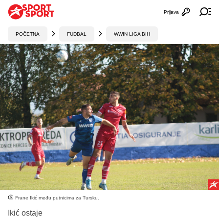
Prijava
Otvori profi
Ot
POČETNA
FUDBAL
WWIN LIGA BIH
Frane Ikić među putnicima za Tursku.
Ikić ostaje