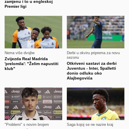
zamjenu i to u engleskoj
Premier ligi
Nema više dvojbe
Derbi u okviru priprema za novu
sezonu
Zvijezda Real Madrida
Otkriveni sastavi za derbi
'prelomila': "Želim napustiti
Juventus - Inter, Spalletti
klub"
donio odluku oko
Alajbegovića
"Problemi" s novim brojem
Saga kojoj se ne nazire kraj