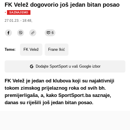
FK Velež dogovorio još jedan bitan posao
·
SAZNAJEMO
27.01.23. - 18:48,
6
Teme:
FK Velež
Frane Ikić
Dodajte SportSport u vaš Google izbor
FK Velež je jedan od klubova koji su najaktivniji
tokom zimskog prijelaznog roka od svih bh.
premijerligaša, a, kako SportSport.ba saznaje,
danas su riješili još jedan bitan posao.