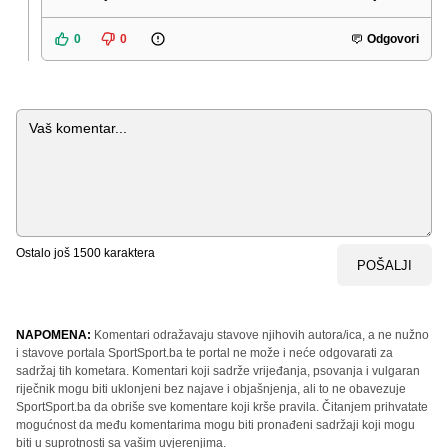
0
0
Odgovori
Komentar
Ostalo još
1500
karaktera
POŠALJI
NAPOMENA:
Komentari odražavaju stavove njihovih autora/ica, a ne nužno
i stavove portala SportSport.ba te portal ne može i neće odgovarati za
sadržaj tih kometara. Komentari koji sadrže vrijeđanja, psovanja i vulgaran
riječnik mogu biti uklonjeni bez najave i objašnjenja, ali to ne obavezuje
SportSport.ba da obriše sve komentare koji krše pravila. Čitanjem prihvatate
mogućnost da među komentarima mogu biti pronađeni sadržaji koji mogu
biti u suprotnosti sa vašim uvjerenjima.