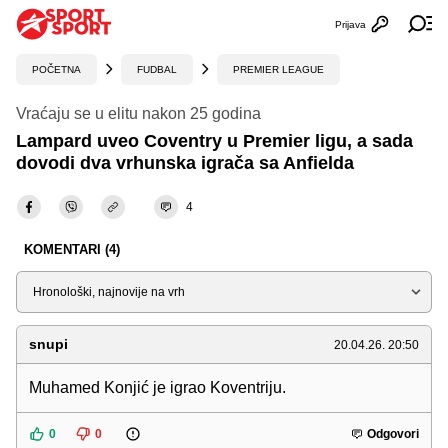
Prijava
Otvori profi
Ot
POČETNA
FUDBAL
PREMIER LEAGUE
Vraćaju se u elitu nakon 25 godina
Lampard uveo Coventry u Premier ligu, a sada
dovodi dva vrhunska igrača sa Anfielda
4
KOMENTARI (4)
Sortiraj
snupi
20.04.26. 20:50
Muhamed Konjić je igrao Koventriju.
0
0
Odgovori