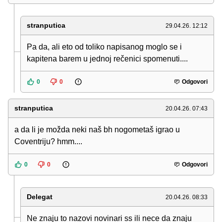
stranputica
29.04.26. 12:12
Pa da, ali eto od toliko napisanog moglo se i
kapitena barem u jednoj rečenici spomenuti....
0
0
Odgovori
stranputica
20.04.26. 07:43
a da li je možda neki naš bh nogometaš igrao u
Coventriju? hmm....
0
0
Odgovori
Delegat
20.04.26. 08:33
Ne znaju to nazovi novinari ss ili nece da znaju