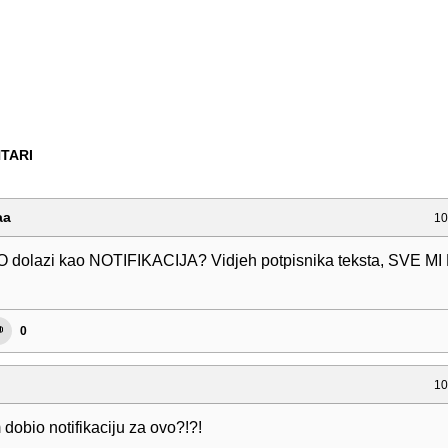
TARI
aa
10
 dolazi kao NOTIFIKACIJA? Vidjeh potpisnika teksta, SVE M
0
10
dobio notifikaciju za ovo?!?!