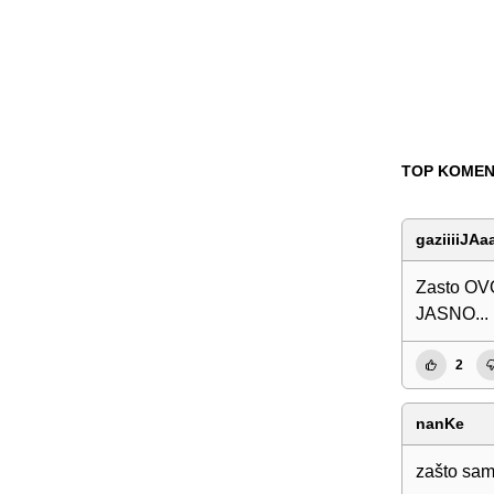
TOP KOMEN
gaziiiiJAa
Zasto OVO
JASNO...
2
nanKe
zašto sam 