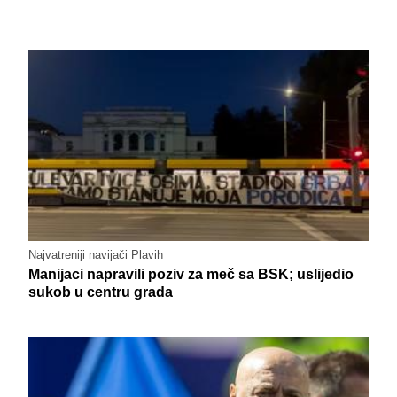
Najvatreniji navijači Plavih
Manijaci napravili poziv za meč sa BSK; uslijedio
sukob u centru grada