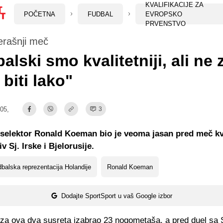
KVALIFIKACIJE ZA
POČETNA
FUDBAL
EVROPSKO
PRVENSTVO
erašnji meč
alski smo kvalitetniji, ali ne 
 biti lako"
:05,
3
selektor Ronald Koeman bio je veoma jasan pred meč kva
v Sj. Irske i Bjelorusije.
balska reprezentacija Holandije
Ronald Koeman
Dodajte SportSport u vaš Google izbor
za ova dva susreta izabrao 23 nogometaša, a pred duel sa 