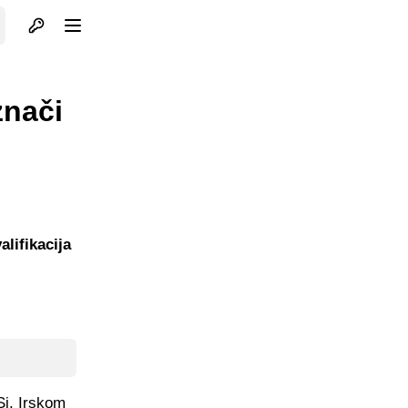
Otvori profil
Otvori meni
znači
lifikacija
Sj. Irskom