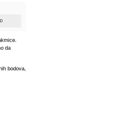
ED
akmice.
mo da
enih bodova,