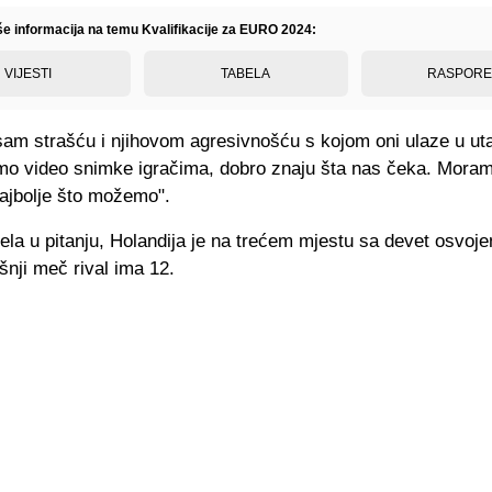
iše informacija na temu Kvalifikacije za EURO 2024:
VIJESTI
TABELA
RASPOR
 sam strašću i njihovom agresivnošću s kojom oni ulaze u ut
mo video snimke igračima, dobro znaju šta nas čeka. Mora
ajbolje što možemo".
ela u pitanju, Holandija je na trećem mjestu sa devet osvoj
nji meč rival ima 12.