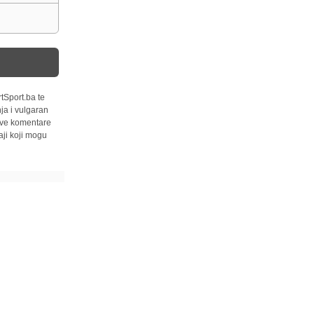
tSport.ba te
ja i vulgaran
 sve komentare
ji koji mogu