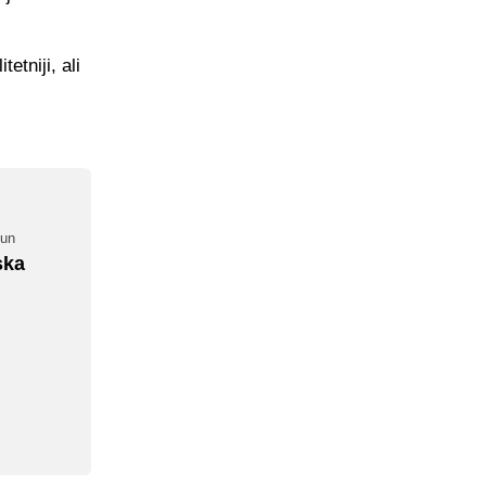
etniji, ali
čun
ska