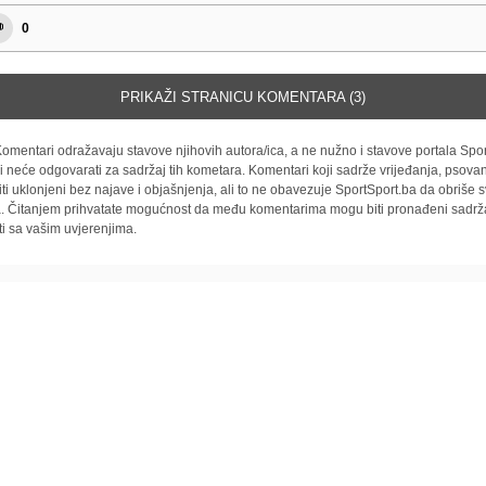
0
PRIKAŽI STRANICU KOMENTARA (3)
omentari odražavaju stavove njihovih autora/ica, a ne nužno i stavove portala Spor
i neće odgovarati za sadržaj tih kometara. Komentari koji sadrže vrijeđanja, psovan
iti uklonjeni bez najave i objašnjenja, ali to ne obavezuje SportSport.ba da obriše
la. Čitanjem prihvatate mogućnost da među komentarima mogu biti pronađeni sadrža
ti sa vašim uvjerenjima.