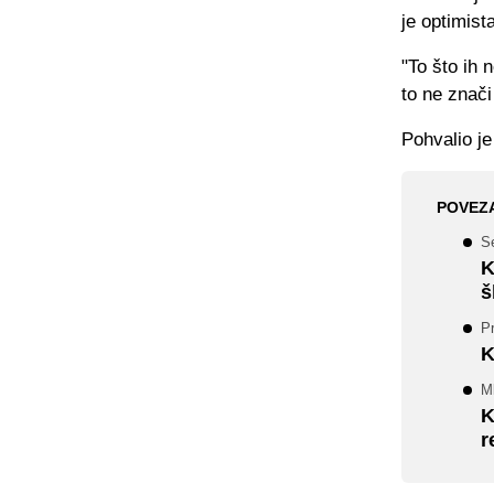
je optimist
"To što ih 
to ne znači
Pohvalio je 
POVEZ
Se
K
š
Pr
K
Ml
K
r