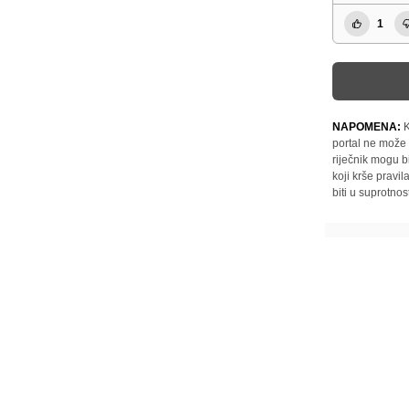
1
NAPOMENA:
K
portal ne može 
riječnik mogu b
koji krše pravi
biti u suprotnos