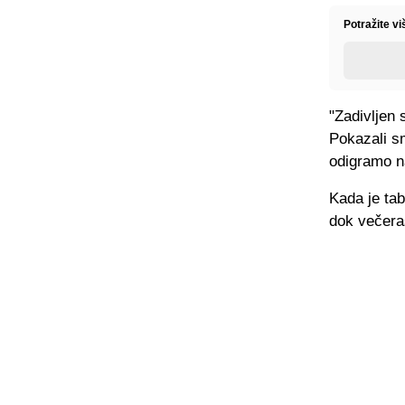
Potražite v
"Zadivljen
Pokazali s
odigramo n
Kada je tab
dok večeraš