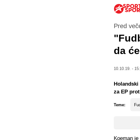
Pred več
"Fudb
da će
10.10.19. - 15
Holandski 
za EP proti
Teme:
Fud
Koeman je 