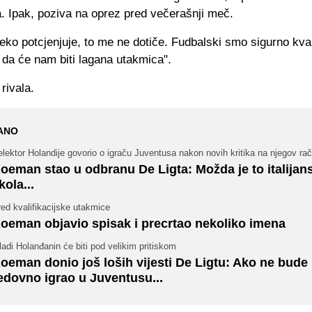
a. Ipak, poziva na oprez pred večerašnji meč.
neko potcjenjuje, to me ne dotiče. Fudbalski smo sigurno kvalit
 da će nam biti lagana utakmica".
rivala.
ANO
lektor Holandije govorio o igraču Juventusa nakon novih kritika na njegov ra
oeman stao u odbranu De Ligta: Možda je to italijan
kola...
ed kvalifikacijske utakmice
oeman objavio spisak i precrtao nekoliko imena
adi Holanđanin će biti pod velikim pritiskom
oeman donio još loših vijesti De Ligtu: Ako ne bude
edovno igrao u Juventusu...