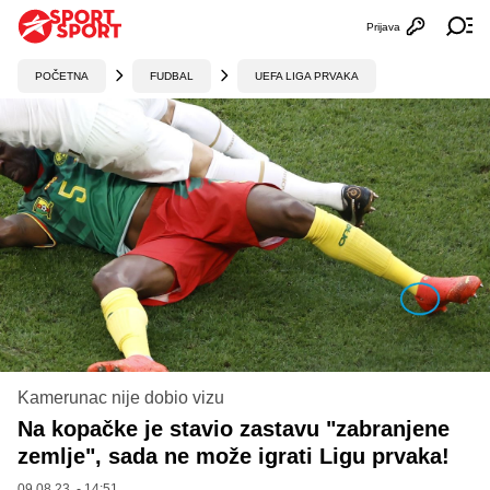
Prijava
Otvori profi
Ot
POČETNA
FUDBAL
UEFA LIGA PRVAKA
Kamerunac nije dobio vizu
Na kopačke je stavio zastavu "zabranjene
zemlje", sada ne može igrati Ligu prvaka!
09.08.23. - 14:51,