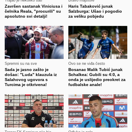
Trajao je nekoliko sati
Bravo majstore
Završen sastanak Viniciusa i
Haris Tabaković junak
čelnika Reala, "procurili" su
Salzburga: Ušao i pogodio
apsolutno svi detalji!
za veliku pobjedu
Spremni su na sve
Ovo se ne viđa često
Sada je jasno zašto je
Bosanac Malik Tubić junak
došao: "Luda" klauzula iz
Schalkea: Gubili su 4:0, a
Salahovog ugovora s
onda je uslijedio preokret za
Turcima je otkrivena!
fudbalske anale!