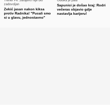
Trener FK Sarajevo nije bio
Odluka je pala
zadovoljan
Sapunici je došao kraj: Rodri
Zekić jasan nakon kiksa
večeras objavio gdje
protiv Radnika! "Pucali smo
nastavlja karijeru!
si u glavu, jednostavno"