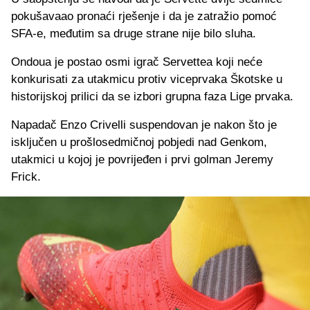
pokušavaao pronaći rješenje i da je zatražio pomoć
SFA-e, međutim sa druge strane nije bilo sluha.
Ondoua je postao osmi igrač Servettea koji neće
konkurisati za utakmicu protiv viceprvaka Škotske u
historijskoj prilici da se izbori grupna faza Lige prvaka.
Napadač Enzo Crivelli suspendovan je nakon što je
isključen u prošlosedmičnoj pobjedi nad Genkom,
utakmici u kojoj je povrijeđen i prvi golman Jeremy
Frick.