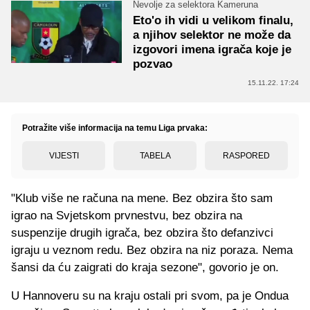
Nevolje za selektora Kameruna
Eto'o ih vidi u velikom finalu,
a njihov selektor ne može da
izgovori imena igrača koje je
pozvao
15.11.22. 17:24
Potražite više informacija na temu Liga prvaka:
VIJESTI
TABELA
RASPORED
"Klub više ne računa na mene. Bez obzira što sam
igrao na Svjetskom prvnestvu, bez obzira na
suspenzije drugih igrača, bez obzira što defanzivci
igraju u veznom redu. Bez obzira na niz poraza. Nema
šansi da ću zaigrati do kraja sezone", govorio je on.
U Hannoveru su na kraju ostali pri svom, pa je Ondua