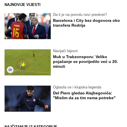
NAJNOVIJE VIJESTI
Da li je na pomolu novi preokret?
Barcelona i City bez dogovora oko
transfera Rodrija
Navijači bijesni
Muk u Trabzonsporu: Veliko
pojačanje se povrijedilo već u 20.
minuti
Oglasila se i klupska legenda
Del Piero gledao Alajbegovića:
"Mislim da za tim nema potrebe"
NAJČITANIJE IZ KATEGORIJE