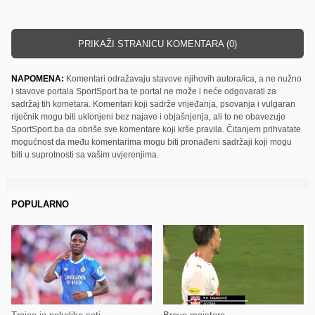
PRIKAŽI STRANICU KOMENTARA (0)
NAPOMENA:
Komentari odražavaju stavove njihovih autora/ica, a ne nužno
i stavove portala SportSport.ba te portal ne može i neće odgovarati za
sadržaj tih kometara. Komentari koji sadrže vrijeđanja, psovanja i vulgaran
riječnik mogu biti uklonjeni bez najave i objašnjenja, ali to ne obavezuje
SportSport.ba da obriše sve komentare koji krše pravila. Čitanjem prihvatate
mogućnost da među komentarima mogu biti pronađeni sadržaji koji mogu
biti u suprotnosti sa vašim uvjerenjima.
POPULARNO