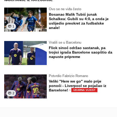
Ovo se ne viđa često
Bosanac Malik Tubić junak
Schalkea: Gubili su 4:0, a onda je
uslijedio preokret za fudbalske
1
anale!
Vratili se u Barcelonu
Flick sinoć održao sastanak, pa
trojici igrača Barcelone saopštio da
napuste pripreme
Potvrdio Fabrizio Romano
Veliki "Here we go" malo prije
ponoći - Liverpool se pojačao iz
·
Barcelone!
UDARNA VIJEST
2