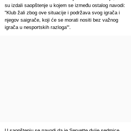
su izdali saopštenje u kojem se između ostalog navodi:
"Klub žali zbog ove situacije i podržava svog igrača i
njegov saigrače, koji će se morati nositi bez važnog
igrača u nesportskih razloga'".
U saopštenju se navodi da je Servette dvije sedmice