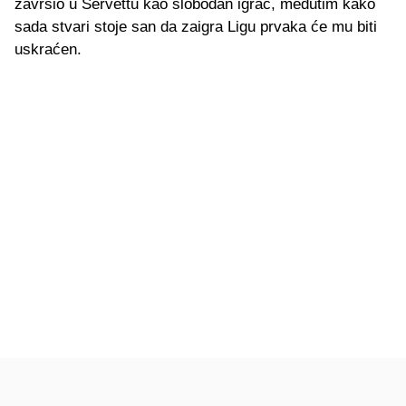
završio u Servettu kao slobodan igrač, međutim kako
sada stvari stoje san da zaigra Ligu prvaka će mu biti
uskraćen.