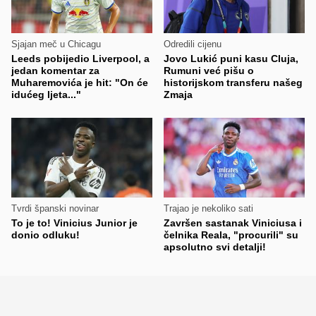
Sjajan meč u Chicagu
Odredili cijenu
Leeds pobijedio Liverpool, a
Jovo Lukić puni kasu Cluja,
jedan komentar za
Rumuni već pišu o
Muharemovića je hit: "On će
historijskom transferu našeg
idućeg ljeta..."
Zmaja
Tvrdi španski novinar
Trajao je nekoliko sati
To je to! Vinicius Junior je
Završen sastanak Viniciusa i
donio odluku!
čelnika Reala, "procurili" su
apsolutno svi detalji!