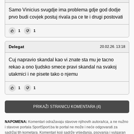
Samo Vinicius svugdje ima problema gdje god dodje
prvo budi covjek postuj rivala pa ce te i drugi postovati
1
1
Delegat
20.02.26. 13:18
Cuj napravio skandal kao vi znate sta mu je tacno
rekao a ono ljudsko smece pravi skandal na svakoj
utakmici i ne pisete tako o njemu
1
1
PRIKAŽI STRANICU KOMENTARA (4)
NAPOMENA:
Komentari odražavaju stavove njihovih autora/ica, a ne nužno
i stavove portala SportSport.ba te portal ne može i neće odgovarati za
sadržaj tih kometara. Komentari koji sadrže vrijeđanja, psovanja i vulgaran