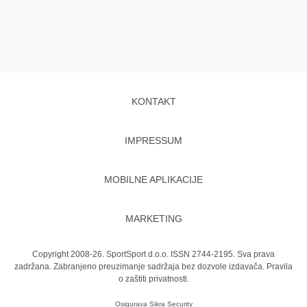
KONTAKT
IMPRESSUM
MOBILNE APLIKACIJE
MARKETING
Copyright 2008-26. SportSport d.o.o. ISSN 2744-2195. Sva prava
zadržana. Zabranjeno preuzimanje sadržaja bez dozvole izdavača.
Pravila
o zaštiti privatnosti.
Osigurava
Sikra Security