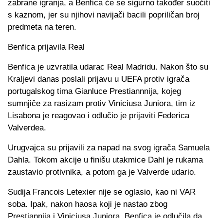
zabrane igranja, a Benfica će se sigurno također suočiti
s kaznom, jer su njihovi navijači bacili popriličan broj
predmeta na teren.
Benfica prijavila Real
Benfica je uzvratila udarac Real Madridu. Nakon što su
Kraljevi danas poslali prijavu u UEFA protiv igrača
portugalskog tima Gianluce Prestiannnija, kojeg
sumnjiče za rasizam protiv Viniciusa Juniora, tim iz
Lisabona je reagovao i odlučio je prijaviti Federica
Valverdea.
Urugvajca su prijavili za napad na svog igrača Samuela
Dahla. Tokom akcije u finišu utakmice Dahl je rukama
zaustavio protivnika, a potom ga je Valverde udario.
Sudija Francois Letexier nije se oglasio, kao ni VAR
soba. Ipak, nakon haosa koji je nastao zbog
Prestiannija i Viniciusa Juniora, Benfica je odlučila da