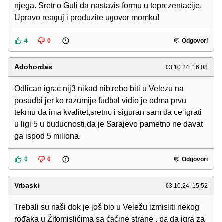
njega. Sretno Guli da nastavis formu u teprezentacije.
Upravo reaguj i produzite ugovor momku!
4
0
Odgovori
Adohordas
03.10.24. 16:08
Odlican igrac nij3 nikad nibtrebo biti u Velezu na
posudbi jer ko razumije fudbal vidio je odma prvu
tekmu da ima kvalitet,sretno i siguran sam da ce igrati
u ligi 5 u buducnosti,da je Sarajevo pametno ne davat
ga ispod 5 miliona.
0
0
Odgovori
Vrbaski
03.10.24. 15:52
Trebali su naši dok je još bio u Veležu izmisliti nekog
rođaka u Žitomislićima sa ćaćine strane , pa da igra za