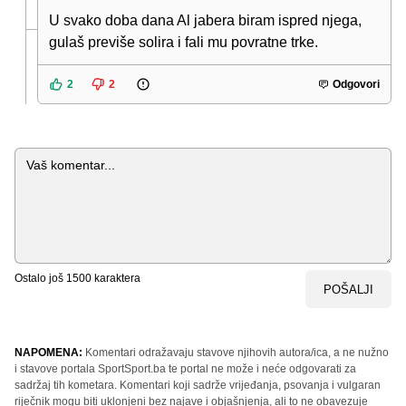
U svako doba dana Al jabera biram ispred njega,
gulaš previše solira i fali mu povratne trke.
2
2
Odgovori
Komentar
Ostalo još
1500
karaktera
POŠALJI
NAPOMENA:
Komentari odražavaju stavove njihovih autora/ica, a ne nužno
i stavove portala SportSport.ba te portal ne može i neće odgovarati za
sadržaj tih kometara. Komentari koji sadrže vrijeđanja, psovanja i vulgaran
riječnik mogu biti uklonjeni bez najave i objašnjenja, ali to ne obavezuje