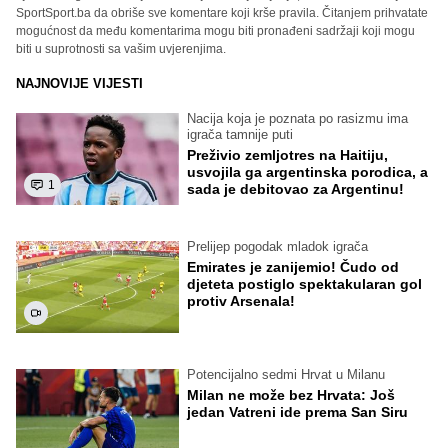
SportSport.ba da obriše sve komentare koji krše pravila. Čitanjem prihvatate
mogućnost da među komentarima mogu biti pronađeni sadržaji koji mogu
biti u suprotnosti sa vašim uvjerenjima.
NAJNOVIJE VIJESTI
Nacija koja je poznata po rasizmu ima
igrača tamnije puti
Preživio zemljotres na Haitiju,
usvojila ga argentinska porodica, a
1
sada je debitovao za Argentinu!
Prelijep pogodak mladok igrača
Emirates je zanijemio! Čudo od
djeteta postiglo spektakularan gol
protiv Arsenala!
Potencijalno sedmi Hrvat u Milanu
Milan ne može bez Hrvata: Još
jedan Vatreni ide prema San Siru