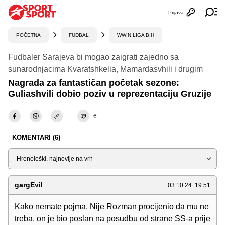
Prijava
Otvori profi
Ot
POČETNA
FUDBAL
WWIN LIGA BIH
Fudbaler Sarajeva bi mogao zaigrati zajedno sa
sunarodnjacima Kvaratshkelia, Mamardasvhili i drugim
Nagrada za fantastičan početak sezone:
Guliashvili dobio poziv u reprezentaciju Gruzije
6
KOMENTARI (6)
Sortiraj
gargEvil
03.10.24. 19:51
Kako nemate pojma. Nije Rozman procijenio da mu ne
treba, on je bio poslan na posudbu od strane SS-a prije