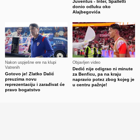
Juventus - Inter, Spalletti
donio odluku oko
Alajbegovića
Nakon uspješne ere na klupi
Objavljen video
Vatrenih
Dedić nije odigrao ni minute
Gotovo je! Zlatko Dalić
za Benficu, pa na kraju
preuzima novu
napravio potez zbog kojeg je
reprezentaciju i zarađivat će
u centru pažnje!
pravo bogatstvo