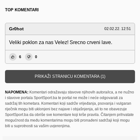
TOP KOMENTARI
Gr0hot
02.02.22. 12:51
Veliki poklon za nas Velez! Srecno crveni lave.
6
0
PRIKAŽI STRANICU KOMENTARA (1)
NAPOMENA:
Komentari odražavaju stavove njihovih autora/ica, a ne nužno
i stavove portala SportSport.ba te portal ne može i neće odgovarati za
sadržaj tih kometara. Komentari koji sadrže vrijeđanja, psovanja i vulgaran
riječnik mogu biti uklonjeni bez najave i objašnjenja, ali to ne obavezuje
SportSport.ba da obriše sve komentare koji krše pravila. Čitanjem prihvatate
mogućnost da među komentarima mogu biti pronađeni sadržaji koji mogu
biti u suprotnosti sa vašim uvjerenjima.