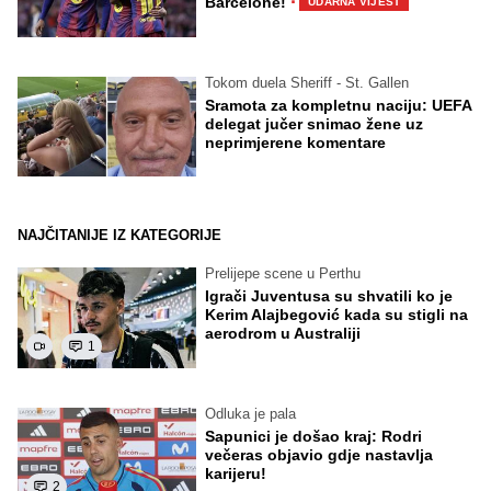
·
Barcelone!
UDARNA VIJEST
Tokom duela Sheriff - St. Gallen
Sramota za kompletnu naciju: UEFA
delegat jučer snimao žene uz
neprimjerene komentare
NAJČITANIJE IZ KATEGORIJE
Prelijepe scene u Perthu
Igrači Juventusa su shvatili ko je
Kerim Alajbegović kada su stigli na
aerodrom u Australiji
1
Odluka je pala
Sapunici je došao kraj: Rodri
večeras objavio gdje nastavlja
karijeru!
2