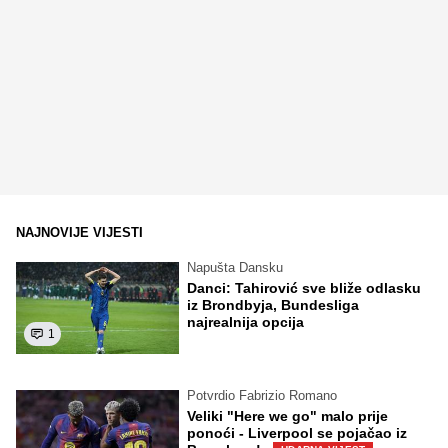
NAJNOVIJE VIJESTI
Napušta Dansku
Danci: Tahirović sve bliže odlasku
iz Brondbyja, Bundesliga
najrealnija opcija
1
Potvrdio Fabrizio Romano
Veliki "Here we go" malo prije
ponoći - Liverpool se pojačao iz