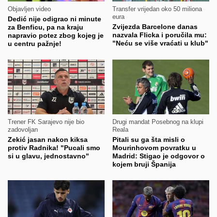
Objavljen video
Transfer vrijedan oko 50 miliona
eura
Dedić nije odigrao ni minute
Zvijezda Barcelone danas
za Benficu, pa na kraju
nazvala Flicka i poručila mu:
napravio potez zbog kojeg je
"Neću se više vraćati u klub"
u centru pažnje!
Trener FK Sarajevo nije bio
Drugi mandat Posebnog na klupi
zadovoljan
Reala
Zekić jasan nakon kiksa
Pitali su ga šta misli o
protiv Radnika! "Pucali smo
Mourinhovom povratku u
si u glavu, jednostavno"
Madrid: Stigao je odgovor o
kojem bruji Španija