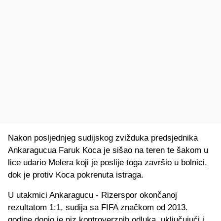
Nakon posljednjeg sudijskog zvižduka predsjednika
Ankaragucua Faruk Koca je sišao na teren te šakom u
lice udario Melera koji je poslije toga završio u bolnici,
dok je protiv Koca pokrenuta istraga.
U utakmici Ankaragucu - Rizerspor okončanoj
rezultatom 1:1, sudija sa FIFA značkom od 2013.
godine donio je niz kontroverznih odluka, uključujući i