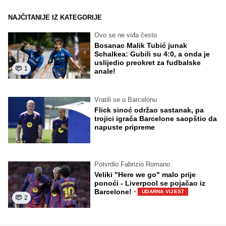
NAJČITANIJE IZ KATEGORIJE
Ovo se ne viđa često
Bosanac Malik Tubić junak
Schalkea: Gubili su 4:0, a onda je
uslijedio preokret za fudbalske
1
anale!
Vratili se u Barcelonu
Flick sinoć održao sastanak, pa
trojici igrača Barcelone saopštio da
napuste pripreme
Potvrdio Fabrizio Romano
Veliki "Here we go" malo prije
ponoći - Liverpool se pojačao iz
·
Barcelone!
UDARNA VIJEST
2