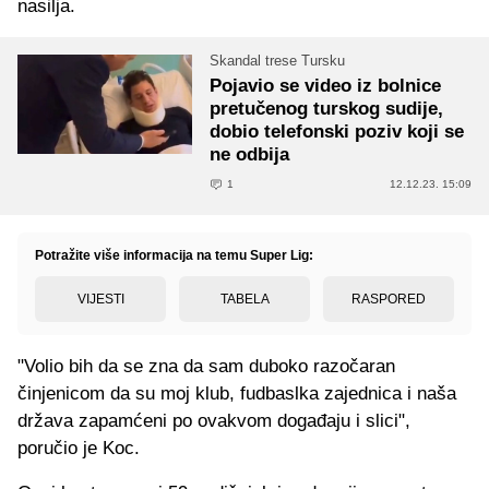
nasilja.
Skandal trese Tursku
Pojavio se video iz bolnice
pretučenog turskog sudije,
dobio telefonski poziv koji se
ne odbija
1
12.12.23. 15:09
Potražite više informacija na temu Super Lig:
VIJESTI
TABELA
RASPORED
"Volio bih da se zna da sam duboko razočaran
činjenicom da su moj klub, fudbaslka zajednica i naša
država zapamćeni po ovakvom događaju i slici",
poručio je Koc.