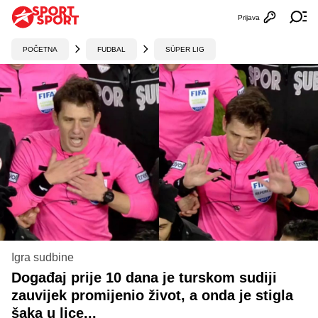
Prijava
Otvori profi
Ot
POČETNA
FUDBAL
SÜPER LIG
Igra sudbine
Događaj prije 10 dana je turskom sudiji
zauvijek promijenio život, a onda je stigla
šaka u lice...