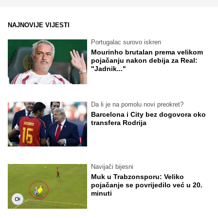
NAJNOVIJE VIJESTI
Portugalac surovo iskren
Mourinho brutalan prema velikom
pojačanju nakon debija za Real:
"Jadnik..."
Da li je na pomolu novi preokret?
Barcelona i City bez dogovora oko
transfera Rodrija
Navijači bijesni
Muk u Trabzonsporu: Veliko
pojačanje se povrijedilo već u 20.
minuti