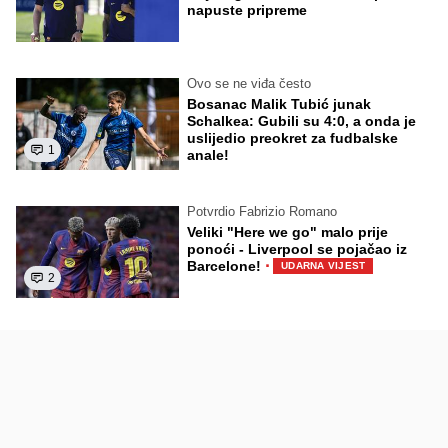
napuste pripreme
Ovo se ne viđa često
Bosanac Malik Tubić junak
Schalkea: Gubili su 4:0, a onda je
uslijedio preokret za fudbalske
1
anale!
Potvrdio Fabrizio Romano
Veliki "Here we go" malo prije
ponoći - Liverpool se pojačao iz
·
Barcelone!
UDARNA VIJEST
2