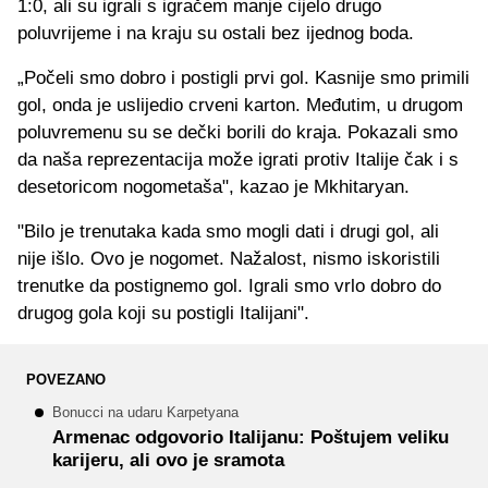
1:0, ali su igrali s igračem manje cijelo drugo
poluvrijeme i na kraju su ostali bez ijednog boda.
„Počeli smo dobro i postigli prvi gol. Kasnije smo primili
gol, onda je uslijedio crveni karton. Međutim, u drugom
poluvremenu su se dečki borili do kraja. Pokazali smo
da naša reprezentacija može igrati protiv Italije čak i s
desetoricom nogometaša", kazao je Mkhitaryan.
"Bilo je trenutaka kada smo mogli dati i drugi gol, ali
nije išlo. Ovo je nogomet. Nažalost, nismo iskoristili
trenutke da postignemo gol. Igrali smo vrlo dobro do
drugog gola koji su postigli Italijani".
POVEZANO
Bonucci na udaru Karpetyana
Armenac odgovorio Italijanu: Poštujem veliku
karijeru, ali ovo je sramota