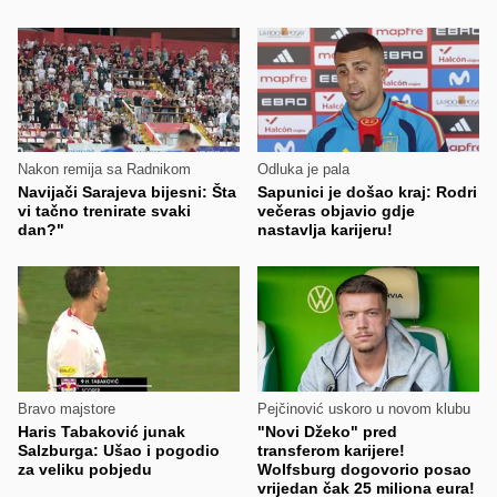
Nakon remija sa Radnikom
Odluka je pala
Navijači Sarajeva bijesni: Šta
Sapunici je došao kraj: Rodri
vi tačno trenirate svaki
večeras objavio gdje
dan?"
nastavlja karijeru!
Bravo majstore
Pejčinović uskoro u novom klubu
Haris Tabaković junak
"Novi Džeko" pred
Salzburga: Ušao i pogodio
transferom karijere!
za veliku pobjedu
Wolfsburg dogovorio posao
vrijedan čak 25 miliona eura!