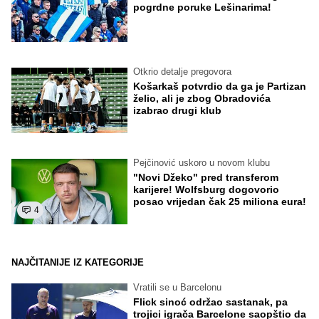
pogrdne poruke Lešinarima!
Otkrio detalje pregovora
Košarkaš potvrdio da ga je Partizan
želio, ali je zbog Obradovića
izabrao drugi klub
Pejčinović uskoro u novom klubu
"Novi Džeko" pred transferom
karijere! Wolfsburg dogovorio
posao vrijedan čak 25 miliona eura!
4
NAJČITANIJE IZ KATEGORIJE
Vratili se u Barcelonu
Flick sinoć održao sastanak, pa
trojici igrača Barcelone saopštio da