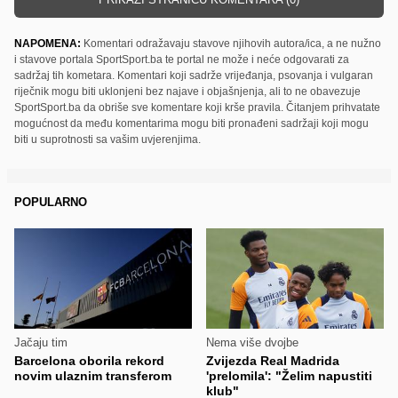
NAPOMENA:
Komentari odražavaju stavove njihovih autora/ica, a ne nužno
i stavove portala SportSport.ba te portal ne može i neće odgovarati za
sadržaj tih kometara. Komentari koji sadrže vrijeđanja, psovanja i vulgaran
riječnik mogu biti uklonjeni bez najave i objašnjenja, ali to ne obavezuje
SportSport.ba da obriše sve komentare koji krše pravila. Čitanjem prihvatate
mogućnost da među komentarima mogu biti pronađeni sadržaji koji mogu
biti u suprotnosti sa vašim uvjerenjima.
POPULARNO
Jačaju tim
Nema više dvojbe
Barcelona oborila rekord
Zvijezda Real Madrida
novim ulaznim transferom
'prelomila': "Želim napustiti
klub"