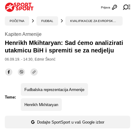
Prijava
Otvori profi
Ot
POČETNA
FUDBAL
KVALIFIKACIJE ZA EVROPSKO PRVENSTVO
Kapiten Armenije
Henrikh Mkihtaryan: Sad ćemo analizirati
utakmicu BiH i spremiti se za nedjelju
06.09.19. - 14:30,
Edmir Škorić
Fudbalska reprezentacija Armenije
Teme:
Henrikh Mkhitaryan
Dodajte SportSport u vaš Google izbor