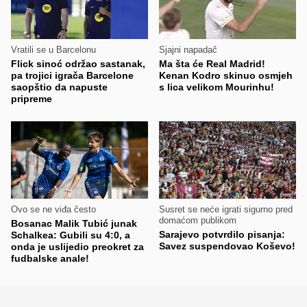
Vratili se u Barcelonu
Sjajni napadač
Flick sinoć održao sastanak,
Ma šta će Real Madrid!
pa trojici igrača Barcelone
Kenan Kodro skinuo osmjeh
saopštio da napuste
s lica velikom Mourinhu!
pripreme
Ovo se ne viđa često
Susret se neće igrati sigurno pred
domaćom publikom
Bosanac Malik Tubić junak
Sarajevo potvrdilo pisanja:
Schalkea: Gubili su 4:0, a
Savez suspendovao Koševo!
onda je uslijedio preokret za
fudbalske anale!