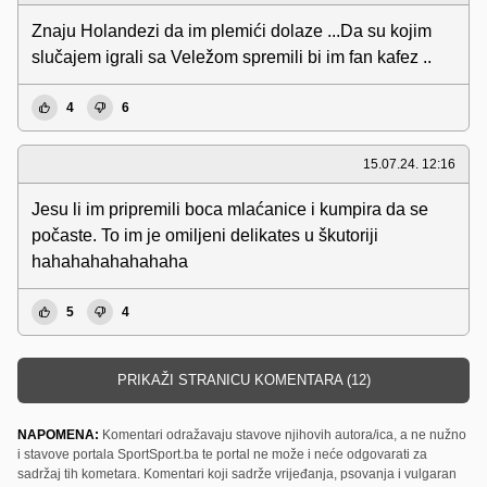
Znaju Holandezi da im plemići dolaze ...Da su kojim
slučajem igrali sa Veležom spremili bi im fan kafez ..
4
6
15.07.24. 12:16
Jesu li im pripremili boca mlaćanice i kumpira da se
počaste. To im je omiljeni delikates u škutoriji
hahahahahahahaha
5
4
PRIKAŽI STRANICU KOMENTARA (12)
NAPOMENA:
Komentari odražavaju stavove njihovih autora/ica, a ne nužno
i stavove portala SportSport.ba te portal ne može i neće odgovarati za
sadržaj tih kometara. Komentari koji sadrže vrijeđanja, psovanja i vulgaran