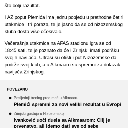
što bolji razultat.
I AZ poput Plemića ima jednu pobjedu u prethodne četiri
utakmice i tri poraza, te je jasno da se od nizozemskog
kluba dosta više očekivalo.
Večerašnja utakmica na AFAS stadionu igra se od
18:45 sati, te je poznato da će i Zrinjski imati podršku
svojih navijača. Ultrasi su otišli i put Nizozemske da
podrže svoj klub, a u Alkmaaru su spremni za dolazak
navijača Zrinjskog.
POVEZANO
Posljednji trening pred meč u Alkmaaru
Plemići spremni za novi veliki rezultat u Evropi
Zrinjski gostuje u Nizozemskoj
Ivanković uoči duela sa Alkmaarom: Cilj je
prvenstvo, ali idemo dati sve od sebe