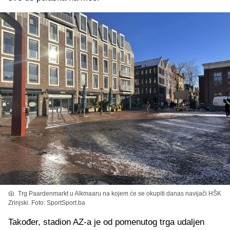
Trg Paardenmarkt u Alkmaaru na kojem će se okupiti danas navijači HŠK
Zrinjski. Foto: SportSport.ba
Također, stadion AZ-a je od pomenutog trga udaljen