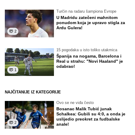
Turčin na radaru šampiona Evrope
U Madridu zatečeni mahnitom
ponudom koja je upravo stigla za
Ardu Gulera!
2
15 pogodaka u isto toliko utakmica
Španija na nogama, Barcelona i
Real u strahu: "Novi Haaland" je
odabrao!
1
NAJČITANIJE IZ KATEGORIJE
Ovo se ne viđa često
Bosanac Malik Tubić junak
Schalkea: Gubili su 4:0, a onda je
uslijedio preokret za fudbalske
2
anale!