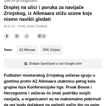
Sve im je osigurano
Displej na ulici i poruka za navijače
Zrinjskog, iz Alkmaara stižu scene koje
nismo navikli gledati
30.11.23. - 13:05,
Endin Čaušević
12
Teme:
AZ Alkmaar
HŠK Zrinjski
Dodajte SportSport u vaš Google izbor
Fudbaleri mostarskog Zrinjskog večeras igraju u
gostima protiv AZ Alkmaara utakmicu petog kola
grupne faze Konferencijske lige. Prvak Bosne i
Hercegovine i večeras će imati podršku svojih
navijača, a organizatori su se maksimalno pobrinuli
da oni budu dočekani na najbolji način što na ovim