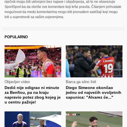
riječnik mogu biti uklonjeni bez najave i objašnjenja, ali to ne obavezuje
SportSport.ba da obriše sve komentare koji krše pravila. Čitanjem prihvatate
mogućnost da među komentarima mogu biti pronađeni sadržaji koji mogu
biti u suprotnosti sa vašim uvjerenjima.
POPULARNO
Objavljen video
Barca ga silno želi
Dedić nije odigrao ni minute
Diego Simeone okončao
za Benficu, pa na kraju
jednu od najvećih ovoljetnih
napravio potez zbog kojeg je
sapunica: "Alvarez će..."
u centru pažnje!