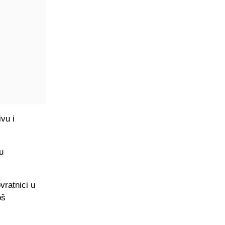
vu i
u
vratnici u
oš