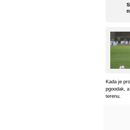
S
n
Kada je pro
pgoodak, a 
terenu.