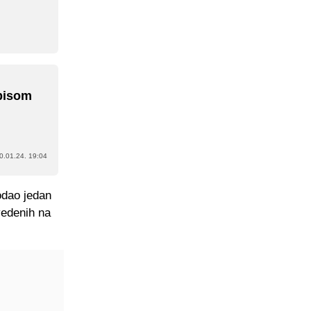
tpisom
0.01.24. 19:04
odao jedan
vedenih na