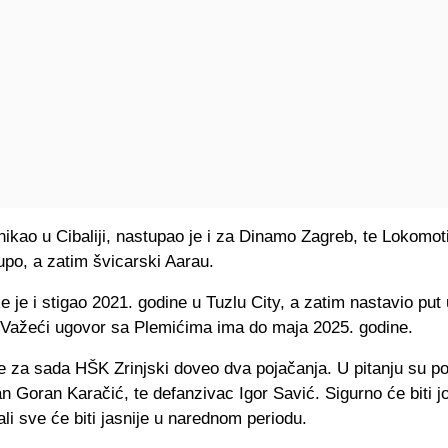
nikao u Cibaliji, nastupao je i za Dinamo Zagreb, te Lokomoti
upo, a zatim švicarski Aarau.
e je i stigao 2021. godine u Tuzlu City, a zatim nastavio put 
 Važeći ugovor sa Plemićima ima do maja 2025. godine.
 za sada HŠK Zrinjski doveo dva pojačanja. U pitanju su po
n Goran Karačić, te defanzivac Igor Savić. Sigurno će biti j
ali sve će biti jasnije u narednom periodu.