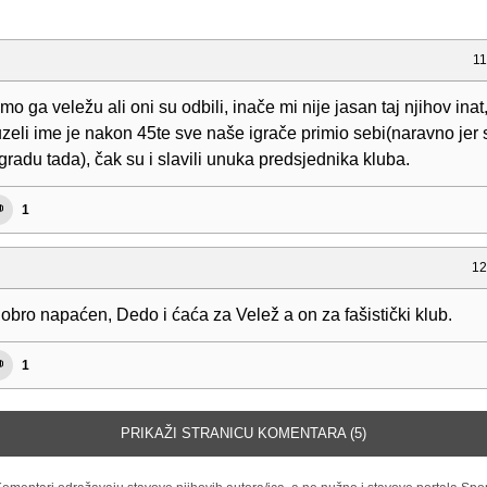
11
mo ga veležu ali oni su odbili, inače mi nije jasan taj njihov inat
zeli ime je nakon 45te sve naše igrače primio sebi(naravno jer s
 gradu tada), čak su i slavili unuka predsjednika kluba.
1
12
obro napaćen, Dedo i ćaća za Velež a on za fašistički klub.
1
PRIKAŽI STRANICU KOMENTARA (5)