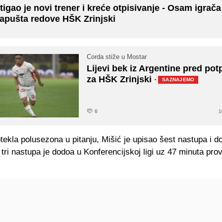
tigao je novi trener i kreće otpisivanje - Osam igrača
apušta redove HŠK Zrinjski
Corda stiže u Mostar
Lijevi bek iz Argentine pred po
za HŠK Zrinjski
·
SAZNAJEMO
6
1
tekla polusezona u pitanju, Mišić je upisao šest nastupa i d
tri nastupa je dodoa u Konferencijskoj ligi uz 47 minuta pro