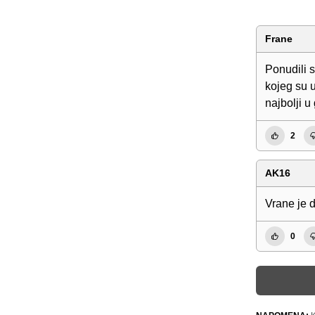
Frane
Ponudili s
kojeg su u
najbolji u
2
AK16
Vrane je d
0