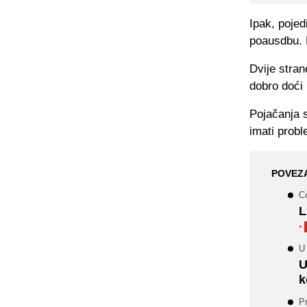
Ipak, pojed
poausdbu. 
Dvije stran
dobro doći 
Pojačanja s
imati probl
POVEZ
C
L
·
U 
U
k
P