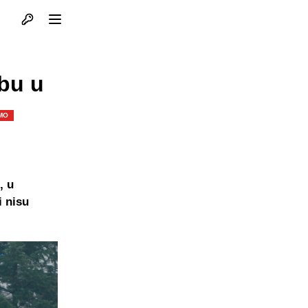
Otvori profil
Otvori meni
dbu u
MO
, u
i nisu