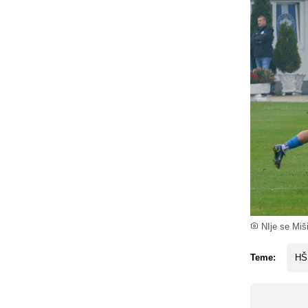
NIje se Miš
Teme:
HŠK