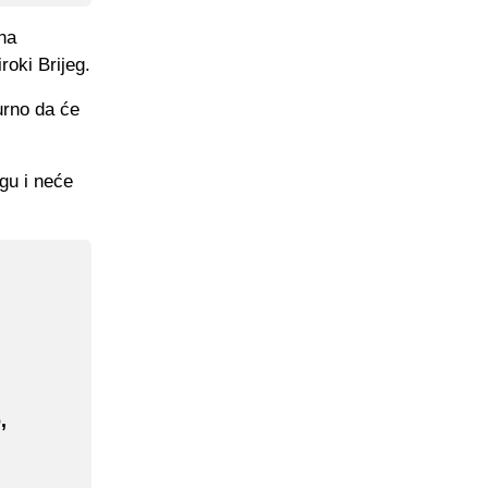
 na
oki Brijeg.
urno da će
gu i neće
,