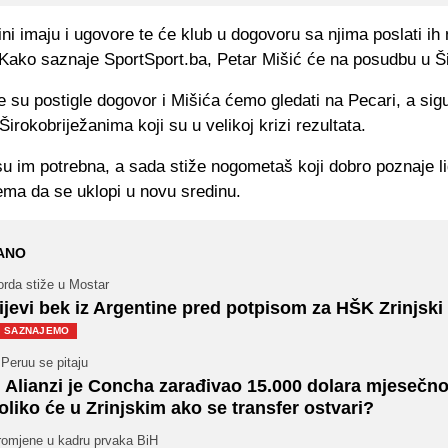
ini imaju i ugovore te će klub u dogovoru sa njima poslati ih
Kako saznaje SportSport.ba, Petar Mišić će na posudbu u Šir
e su postigle dogovor i Mišića ćemo gledati na Pecari, a sig
Širokobriježanima koji su u velikoj krizi rezultata.
u im potrebna, a sada stiže nogometaš koji dobro poznaje li
ema da se uklopi u novu sredinu.
ANO
orda stiže u Mostar
ijevi bek iz Argentine pred potpisom za HŠK Zrinjski
SAZNAJEMO
Peruu se pitaju
 Alianzi je Concha zarađivao 15.000 dolara mjesečno
oliko će u Zrinjskim ako se transfer ostvari?
romjene u kadru prvaka BiH