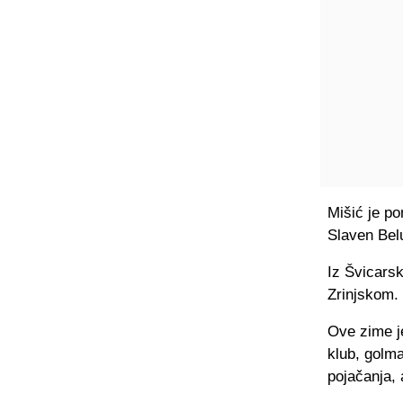
Mišić je po
Slaven Bel
Iz Švicarsk
Zrinjskom.
Ove zime je
klub, golma
pojačanja, 