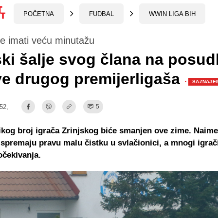
POČETNA
FUDBAL
WWIN LIGA BIH
e imati veću minutažu
ski šalje svog člana na posu
e drugog premijerligaša
·
SAZNAJE
:52,
5
ikog broj igrača Zrinjskog biće smanjen ove zime. Naime
spremaju pravu malu čistku u svlačionici, a mnogi igrač
očekivanja.