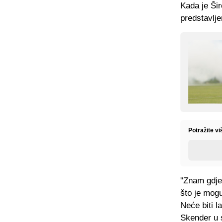
Kada je Šir
predstavlje
Potražite v
"Znam gdje 
što je mogu
Neće biti l
Skender u 