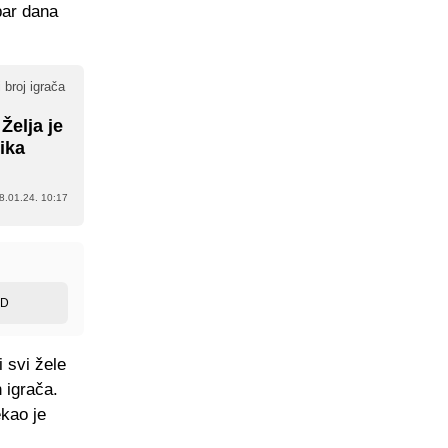
 par dana
 broj igrača
Želja je
ika
8.01.24. 10:17
ED
 svi žele
h igrača.
ekao je