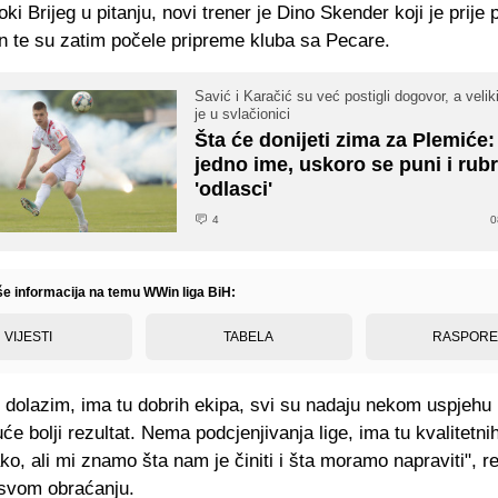
oki Brijeg u pitanju, novi trener je Dino Skender koji je prije
n te su zatim počele pripreme kluba sa Pecare.
Savić i Karačić su već postigli dogovor, a veliki
je u svlačionici
Šta će donijeti zima za Plemiće: 
jedno ime, uskoro se puni i rubr
'odlasci'
4
0
iše informacija na temu WWin liga BiH:
VIJESTI
TABELA
RASPOR
dolazim, ima tu dobrih ekipa, svi su nadaju nekom uspjehu i
će bolji rezultat. Nema podcjenjivanja lige, ima tu kvalitetni
ako, ali mi znamo šta nam je činiti i šta moramo napraviti", r
svom obraćanju.