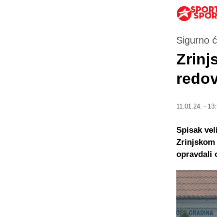
Sigurno ć
Zrinj
redov
11.01.24. - 13
Spisak vel
Zrinjskom 
opravdali 