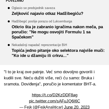
POVEZANO
Oglasio se predsjednik saveza
Zeljković najavio otkaz Hadžibegiću?
Hadžibegić poslije poraza od Luksemburga
Otkrio šta je zabranio igračima nakon meča, pa
poručio: "Ne mogu osvojiti Formulu 1 sa
Spačekom"
Nekadašnji napadač reprezentacije BiH
Topića jedno pitanje oko selektora najviše muči:
"Ko ide u džamiju ili crkvu..."
"I to je kraj ove patnje. Već smo dovoljno govorili i
kudili sve. Neću dužiti više, reći ću samo: Bruka i
sramota. Doviđenja", poručio je komentator BHT-a.
https://t.co/D2KzDDF8ag
pic.twitter.com/sAFuJQ6I6C
June 20, 2023
— Fejk (@FejkAnaliticar)