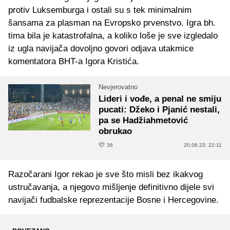
protiv Luksemburga i ostali su s tek minimalnim
šansama za plasman na Evropsko prvenstvo. Igra bh.
tima bila je katastrofalna, a koliko loše je sve izgledalo
iz ugla navijača dovoljno govori odjava utakmice
komentatora BHT-a Igora Kristića.
Nevjerovatno
Lideri i vođe, a penal ne smiju
pucati: Džeko i Pjanić nestali,
pa se Hadžiahmetović
obrukao
36
20.06.23. 22:11
Razočarani Igor rekao je sve što misli bez ikakvog
ustručavanja, a njegovo mišljenje definitivno dijele svi
navijači fudbalske reprezentacije Bosne i Hercegovine.