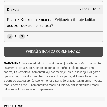
Drakula
21.06.23. 10:07
Pitanje: Koliko traje mandat Zeljkovica ili traje koliko
god zeli dok se ne izglasa?
2
0
PRIKAŽI STRANICU KOMENTARA (10)
NAPOMENA:
Komentari odražavaju stavove njihovih autora/ica, a ne nužno
i stavove portala SportSport.ba te portal ne može i neće odgovarati za
sadržaj tih kometara. Komentari koji sadrže vrijeđanja, psovanja i vulgaran
riječnik mogu biti uklonjeni bez najave i objašnjenja, ali to ne obavezuje
SportSport.ba da obriše sve komentare koji krše pravila. Čitanjem prihvatate
mogućnost da među komentarima mogu biti pronađeni sadržaji koji mogu
biti u suprotnosti sa vašim uvjerenjima.
POPULARNO