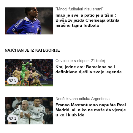
"Mnogi fudbaleri nisu sretni"
Imao je sve, a patio je u tišini:
Bivša zvijezda Chelseaja otkrila
mračnu tajnu fudbala
NAJČITANIJE IZ KATEGORIJE
Osvojio je s ekipom 21 trofej
Kraj jedne ere: Barcelona se i
definitivno riješila svoje legende
5
Neočekivana odluka Argentinca
Franco Mastantuono napušta Real
Madrid, ali niko ne može da vjeruje
u koji klub ide
1