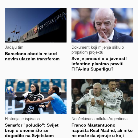
Jačaju tim
Dokument koji mijenja sliku o
propalom projektu
Barcelona oborila rekord
Sve je procurilo u javnost!
novim ulaznim transferom
Infantino planirao praviti
FIFA-inu Superligu?
Historija je ispisana
Neočekivana odluka Argentinca
Semafor "poludio": Svijet
Franco Mastantuono
bruji o onome što se
napušta Real Madrid, ali niko
dogodilo na Svjetskom
ne može da vjeruje u koji