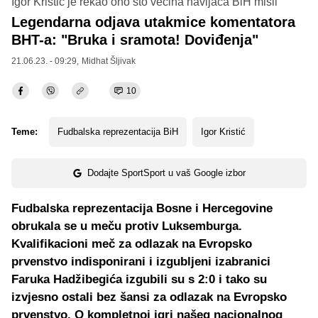
Igor Kristić je rekao ono što većina navijača BiH misli
Legendarna odjava utakmice komentatora
BHT-a: "Bruka i sramota! Doviđenja"
21.06.23. - 09:29,
Midhat Šljivak
10
Teme:
Fudbalska reprezentacija BiH
Igor Kristić
Dodajte SportSport u vaš Google izbor
Fudbalska reprezentacija Bosne i Hercegovine
obrukala se u meču protiv Luksemburga.
Kvalifikacioni meč za odlazak na Evropsko
prvenstvo indisponirani i izgubljeni izabranici
Faruka Hadžibegića izgubili su s 2:0 i tako su
izvjesno ostali bez šansi za odlazak na Evropsko
prvenstvo. O kompletnoj igri našeg nacionalnog