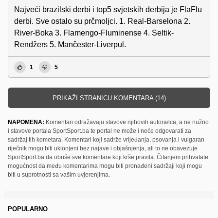
Najveći brazilski derbi i top5 svjetskih derbija je FlaFlu
derbi. Sve ostalo su prčmoljci. 1. Real-Barselona 2.
River-Boka 3. Flamengo-Fluminense 4. Seltik-
Rendžers 5. Mančester-Liverpul.
1
5
PRIKAŽI STRANICU KOMENTARA (14)
NAPOMENA:
Komentari odražavaju stavove njihovih autora/ica, a ne nužno
i stavove portala SportSport.ba te portal ne može i neće odgovarati za
sadržaj tih kometara. Komentari koji sadrže vrijeđanja, psovanja i vulgaran
riječnik mogu biti uklonjeni bez najave i objašnjenja, ali to ne obavezuje
SportSport.ba da obriše sve komentare koji krše pravila. Čitanjem prihvatate
mogućnost da među komentarima mogu biti pronađeni sadržaji koji mogu
biti u suprotnosti sa vašim uvjerenjima.
POPULARNO