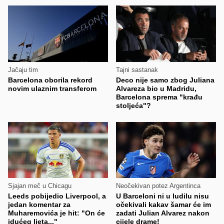
Jačaju tim
Tajni sastanak
Barcelona oborila rekord
Deco nije samo zbog Juliana
novim ulaznim transferom
Alvareza bio u Madridu,
Barcelona sprema "krađu
stoljeća"?
Sjajan meč u Chicagu
Neočekivan potez Argentinca
Leeds pobijedio Liverpool, a
U Barceloni ni u ludilu nisu
jedan komentar za
očekivali kakav šamar će im
Muharemovića je hit: "On će
zadati Julian Alvarez nakon
idućeg ljeta..."
cijele drame!