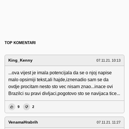
TOP KOMENTARI
King_Kenny
07.11.21. 10:13
...ova vijest je imala potencijala da se o njoj napise
malo opsirniji tekst,ali hajde,iznenadio sam se da
ovdje procitam nesto sto vec nisam znao...inace ovi
Brazilci su pravi divljaci,pogotovo sto se navijaca tice...
9
2
VenamaHrabrih
07.11.21. 11:27