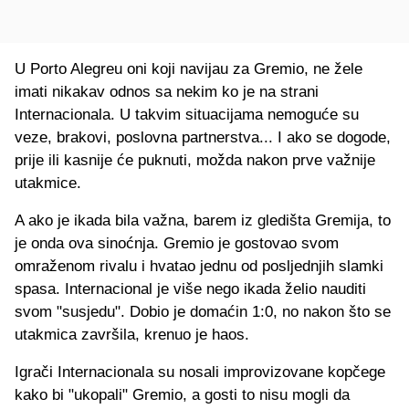
U Porto Alegreu oni koji navijau za Gremio, ne žele
imati nikakav odnos sa nekim ko je na strani
Internacionala. U takvim situacijama nemoguće su
veze, brakovi, poslovna partnerstva... I ako se dogode,
prije ili kasnije će puknuti, možda nakon prve važnije
utakmice.
A ako je ikada bila važna, barem iz gledišta Gremija, to
je onda ova sinoćnja. Gremio je gostovao svom
omraženom rivalu i hvatao jednu od posljednjih slamki
spasa. Internacional je više nego ikada želio nauditi
svom "susjedu". Dobio je domaćin 1:0, no nakon što se
utakmica završila, krenuo je haos.
Igrači Internacionala su nosali improvizovane kopčege
kako bi "ukopali" Gremio, a gosti to nisu mogli da