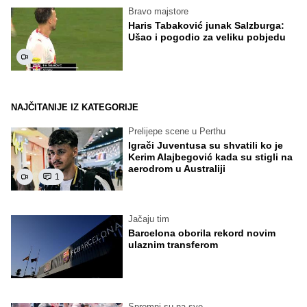
Bravo majstore
Haris Tabaković junak Salzburga:
Ušao i pogodio za veliku pobjedu
NAJČITANIJE IZ KATEGORIJE
Prelijepe scene u Perthu
Igrači Juventusa su shvatili ko je
Kerim Alajbegović kada su stigli na
aerodrom u Australiji
1
Jačaju tim
Barcelona oborila rekord novim
ulaznim transferom
Spremni su na sve