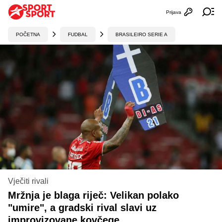
Prijava
Otvori profi
Ot
POČETNA
FUDBAL
BRASILEIRO SERIE A
Vječiti rivali
Mržnja je blaga riječ: Velikan polako
"umire", a gradski rival slavi uz
improvizovane kovčege