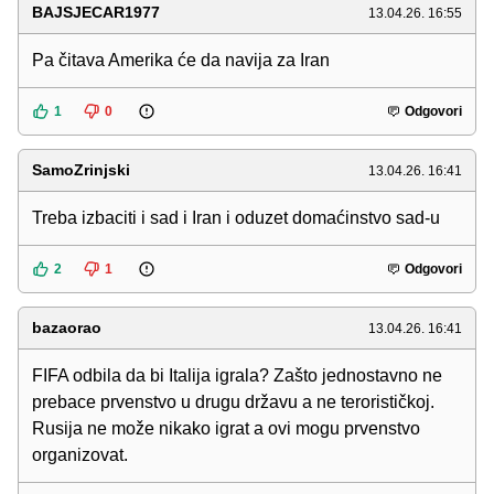
BAJSJECAR1977
13.04.26. 16:55
Pa čitava Amerika će da navija za Iran
1
0
Odgovori
SamoZrinjski
13.04.26. 16:41
Treba izbaciti i sad i Iran i oduzet domaćinstvo sad-u
2
1
Odgovori
bazaorao
13.04.26. 16:41
FIFA odbila da bi Italija igrala? Zašto jednostavno ne
prebace prvenstvo u drugu državu a ne terorističkoj.
Rusija ne može nikako igrat a ovi mogu prvenstvo
organizovat.