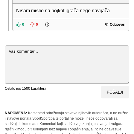
Nisam mislio na bojkot igrača nego navijača
0
0
Odgovori
Komentar
Ostalo još
1500
karaktera
POŠALJI
NAPOMENA:
Komentari odražavaju stavove njihovih autora/ica, a ne nužno
i stavove portala SportSport.ba te portal ne može i neće odgovarati za
sadržaj tih kometara. Komentari koji sadrže vrijeđanja, psovanja i vulgaran
riječnik mogu biti uklonjeni bez najave i objašnjenja, ali to ne obavezuje