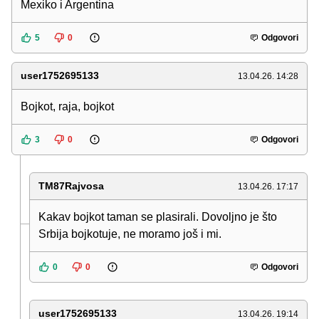
Mexiko i Argentina
5
0
Odgovori
user1752695133
13.04.26. 14:28
Bojkot, raja, bojkot
3
0
Odgovori
TM87Rajvosa
13.04.26. 17:17
Kakav bojkot taman se plasirali. Dovoljno je što
Srbija bojkotuje, ne moramo još i mi.
0
0
Odgovori
user1752695133
13.04.26. 19:14