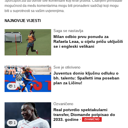
SportSport.ba da obriše sve komentare koji krše pravila. Čitanjem prihvatate
mogućnost da među komentarima mogu biti pronađeni sadržaji koji mogu
biti u suprotnosti sa vašim uvjerenjima.
NAJNOVIJE VIJESTI
Saga se nastavlja
Milan odbio prvu ponudu za
Rafaela Leaa, u cijelu priču uključili
se i engleski velikani
Sve je otkriveno
Juventus donio ključnu odluku o
bh. talentu: Spalletti ima poseban
plan za Ličinu!
1
Ozvaničeno
Real potvrdio spektakularni
transfer, Diomande potpisao do
·
2033. godine
ZVANIČNO
1