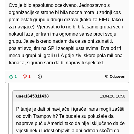
Ovo je bilo apsolutno ocekivano. Jednostavno s
organizacijske strane bi bila nocna mora u zadnji cas
premjestati grupu u drugu drzavu (kako za FIFU, tako i
za navijace). Vjerovatno to ne bi bila samo grupa vec i
nokaut faza jer Iran ima ogromne sanse proci svoju
grupu. Ja se iskreno nadam da ce se oni zainatiti,
poslati svoj tim na SP i zacepiti usta svima. Dva od tri
meca u grupi bi igrali u LA gdje zivi skoro pola miliona
Iranaca, siguran sam da bi napravili spektakl.
1
1
Odgovori
user1645311438
13.04.26. 16:58
Pitanje je dali bi navijače i igrače Irana mogli zaštiti
od ovih Trampovih? Te budale su pokušale da
naprave puč u Americi tako da nije isključeno da će
vijesti neku ludost objaviti a oni odmah skočiti da