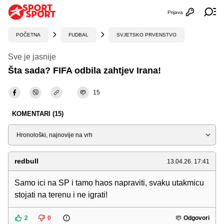
Prijava
Otvori profi
Ot
POČETNA
FUDBAL
SVJETSKO PRVENSTVO
Sve je jasnije
Šta sada? FIFA odbila zahtjev Irana!
15
KOMENTARI (15)
Sortiraj
redbull
13.04.26. 17:41
Samo ici na SP i tamo haos napraviti, svaku utakmicu
stojati na terenu i ne igrati!
2
0
Odgovori