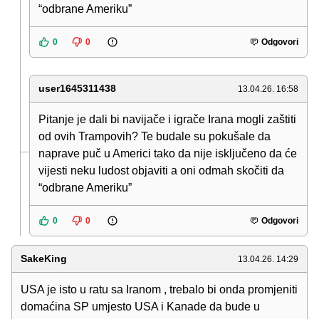
“odbrane Ameriku”
0
0
Odgovori
user1645311438
13.04.26. 16:58
Pitanje je dali bi navijače i igrače Irana mogli zaštiti
od ovih Trampovih? Te budale su pokušale da
naprave puč u Americi tako da nije isključeno da će
vijesti neku ludost objaviti a oni odmah skočiti da
“odbrane Ameriku”
0
0
Odgovori
SakeKing
13.04.26. 14:29
USA je isto u ratu sa Iranom , trebalo bi onda promjeniti
domaćina SP umjesto USA i Kanade da bude u