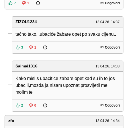
7
1
Odgovori
ZIZOU1234
13.04.26. 14:37
tačno tako...ubaciće žabare opet po svaku cijenu..
3
1
Odgovori
Saimai1316
13.04.26. 14:38
Kako mislis ubacit ce zabare opet,kad su ih to jos
ubacili,mozda ja nisam upoznat,prosvijetli me
molim te
2
0
Odgovori
zfc
13.04.26. 14:34