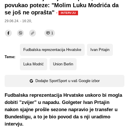
povukao poteze: "Molim Luku Modrića da
se još ne oprašta"
·
INTERVJU
29.06.24. - 16:20,
1
Fudbalska reprezentacija Hrvatske
Ivan Prtajin
Teme:
Luka Modrić
Union Berlin
Dodajte SportSport u vaš Google izbor
Fudbalska reprezentacija Hrvatske uskoro bi mogla
dobiti "zvijer" u napadu. Golgeter Ivan Prtajin
nakon sjajne prošle sezone napravio je transfer u
Bundesligu, a to je bio povod da s nji uradimo
intervju.