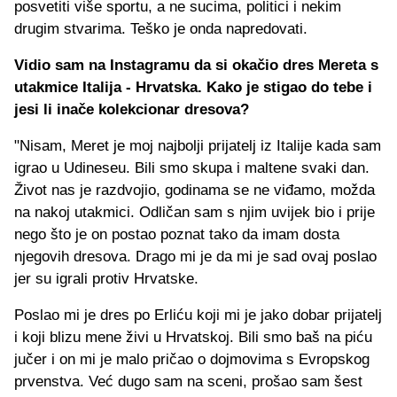
posvetiti više sportu, a ne sucima, politici i nekim
drugim stvarima. Teško je onda napredovati.
Vidio sam na Instagramu da si okačio dres Mereta s
utakmice Italija - Hrvatska. Kako je stigao do tebe i
jesi li inače kolekcionar dresova?
"Nisam, Meret je moj najbolji prijatelj iz Italije kada sam
igrao u Udineseu. Bili smo skupa i maltene svaki dan.
Život nas je razdvojio, godinama se ne viđamo, možda
na nakoj utakmici. Odličan sam s njim uvijek bio i prije
nego što je on postao poznat tako da imam dosta
njegovih dresova. Drago mi je da mi je sad ovaj poslao
jer su igrali protiv Hrvatske.
Poslao mi je dres po Erliću koji mi je jako dobar prijatelj
i koji blizu mene živi u Hrvatskoj. Bili smo baš na piću
jučer i on mi je malo pričao o dojmovima s Evropskog
prvenstva. Već dugo sam na sceni, prošao sam šest