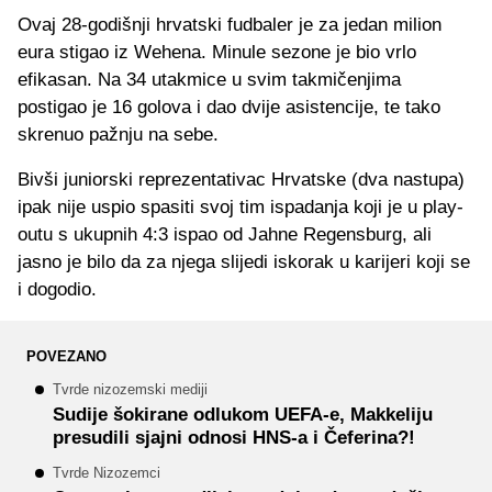
Ovaj 28-godišnji hrvatski fudbaler je za jedan milion
eura stigao iz Wehena. Minule sezone je bio vrlo
efikasan. Na 34 utakmice u svim takmičenjima
postigao je 16 golova i dao dvije asistencije, te tako
skrenuo pažnju na sebe.
Bivši juniorski reprezentativac Hrvatske (dva nastupa)
ipak nije uspio spasiti svoj tim ispadanja koji je u play-
outu s ukupnih 4:3 ispao od Jahne Regensburg, ali
jasno je bilo da za njega slijedi iskorak u karijeri koji se
i dogodio.
POVEZANO
Tvrde nizozemski mediji
Sudije šokirane odlukom UEFA-e, Makkeliju
presudili sjajni odnosi HNS-a i Čeferina?!
Tvrde Nizozemci