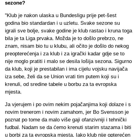
sezone?
"Klub je nakon ulaska u Bundesligu prije pet-šest
godina bio standardan i u uzletu. Svake sezone su
igrali sve bolje, svake godine je klub rastao i kruna toga
bila je ta Liga prvaka. Možda je to došlo prebrzo, ne
znam, nisam bio tu u klubu, ali očito je došlo do nekog
preopterećenja i za klub i za igrački kadar gdje se to
nije moglo pratiti i malo se desila lošija sezona. Sigurno
da klub, koji je prestabilan i ima cijelu vojsku navijača
iza sebe, želi da se Union vrati tim putem koji su i
krenuli, od sredine tabele u borbu za ta evropska
mjesta.
Ja vjerujem i po ovim nekim pojačanjima koji dolaze i s
novim trenerom i novim zamahom, jer Bo Svensson je
poznat po tome da malo više gaji ofanzivniji i tehnički
fudbal. Nadam se da ćemo krenuti starim stazama i biti
u borbi za ta evropska mjesta. Iako klub nije opterećen