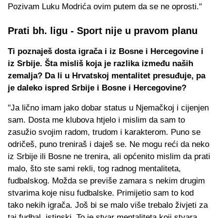
Pozivam Luku Modrića ovim putem da se ne oprosti."
Prati bh. ligu - Sport nije u pravom planu
Ti poznaješ dosta igrača i iz Bosne i Hercegovine i
iz Srbije. Šta misliš koja je razlika između naših
zemalja? Da li u Hrvatskoj mentalitet presuđuje, pa
je daleko ispred Srbije i Bosne i Hercegovine?
"Ja lično imam jako dobar status u Njemačkoj i cijenjen
sam. Dosta me klubova htjelo i mislim da sam to
zasužio svojim radom, trudom i karakterom. Puno se
odričeš, puno treniraš i daješ se. Ne mogu reći da neko
iz Srbije ili Bosne ne trenira, ali općenito mislim da prati
malo, što ste sami rekli, tog radnog mentaliteta,
fudbalskog. Možda se previše zamara s nekim drugim
stvarima koje nisu fudbalske. Primijetio sam to kod
tako nekih igrača. Još bi se malo više trebalo živjeti za
taj fudbal, istinski. To je stvar mentaliteta koji stvara