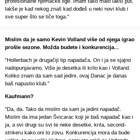
profesionalne njemačke lige. Imam tako malo lakši put,
lakše je kad nekog znaš kad dođeš u neki novi klub i
sve super što se tiče toga."
Mislim da je samo Kevin Volland više od njega igrao
prošle sezone. Možda budete i konkurencija...
"Hollerbach je drugačiji tip napadača. On i ja se sjajno
nadopunjavamo. Više je desetka ili krilo kao i Volland.
Koliko znam da sam sad jedini, ovaj Danac je danas
baš napustio klub."
Kaufmann?
"Da, da. Tako da mislim da sam ja jedini napadač.
Mislim da ima jedan Švicarac koji je baš napadač kao i
ja, a ovi drugi su svi te neke desetke, krila, second-
strikeru kako oni to zovu. Konkurencija mora da bude