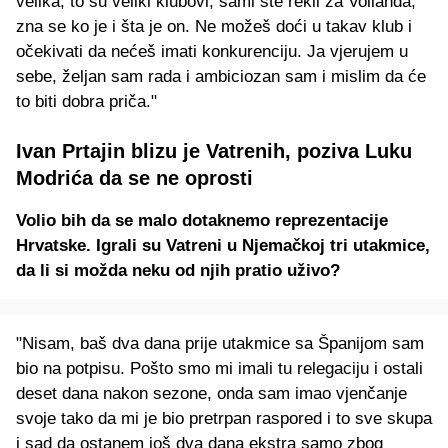
velika, to su veliki klubovi, sami ste rekli za Vollanda,
zna se ko je i šta je on. Ne možeš doći u takav klub i
očekivati da nećeš imati konkurenciju. Ja vjerujem u
sebe, željan sam rada i ambiciozan sam i mislim da će
to biti dobra priča."
Ivan Prtajin blizu je Vatrenih, poziva Luku
Modrića da se ne oprosti
Volio bih da se malo dotaknemo reprezentacije
Hrvatske. Igrali su Vatreni u Njemačkoj tri utakmice,
da li si možda neku od njih pratio uživo?
"Nisam, baš dva dana prije utakmice sa Španijom sam
bio na potpisu. Pošto smo mi imali tu relegaciju i ostali
deset dana nakon sezone, onda sam imao vjenčanje
svoje tako da mi je bio pretrpan raspored i to sve skupa
i sad da ostanem još dva dana ekstra samo zbog