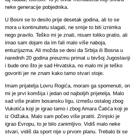
neke generacije pobjednika.
U Bosni se to desilo prije desetak godina, ali to se
mora u kontinuitetu slagati, ne smije to biti iznimka
nego pravilo. Teško mi je znati, nisam toliko pratio, ali
imao sam dojam da im fali malo više naboja,
entuzijazma. Ali možda se desi da Srbija ili Bosna u
narednih 20 godina preuzmu primat u bivšoj Jugoslaviji
i bude ono što je sad Hrvatska, no malo mi je teško
govoriti jer ne znam kako tamo stvari stoje.
Imam prijatelja Lovru Rogića, moram ga spomenuti, on
mi je prvi komšija i jedan od najboljih prijetelja. Malo
sad više pratim bosansku ligu, izmešu ostalog zbog
Vukotića koji je igrao tamo i zbog Amara Čatića koji je
iz Odžaka. Malo sam počeo više pratiti. Zrinjski je
igrao Evropu, to je bilo zanimljivo. Vidiš malo neke
stvari, vidiš da sport nije u prvom planu. Trebalo bi se