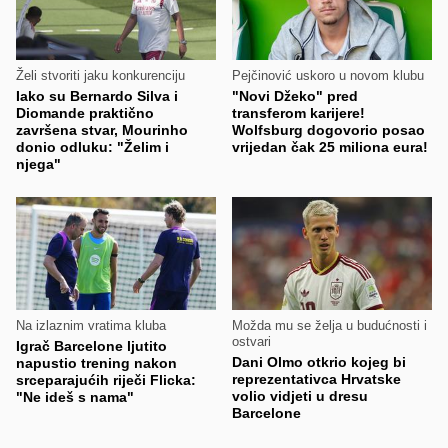
Želi stvoriti jaku konkurenciju
Pejčinović uskoro u novom klubu
Iako su Bernardo Silva i
"Novi Džeko" pred
Diomande praktično
transferom karijere!
završena stvar, Mourinho
Wolfsburg dogovorio posao
donio odluku: "Želim i
vrijedan čak 25 miliona eura!
njega"
Na izlaznim vratima kluba
Možda mu se želja u budućnosti i
ostvari
Igrač Barcelone ljutito
Dani Olmo otkrio kojeg bi
napustio trening nakon
reprezentativca Hrvatske
srceparajućih riječi Flicka:
volio vidjeti u dresu
"Ne ideš s nama"
Barcelone