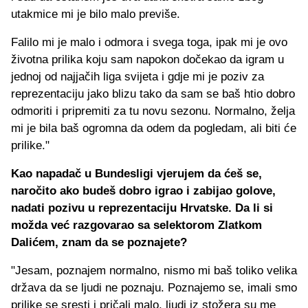
utakmice mi je bilo malo previše.
Falilo mi je malo i odmora i svega toga, ipak mi je ovo
životna prilika koju sam napokon dočekao da igram u
jednoj od najjačih liga svijeta i gdje mi je poziv za
reprezentaciju jako blizu tako da sam se baš htio dobro
odmoriti i pripremiti za tu novu sezonu. Normalno, želja
mi je bila baš ogromna da odem da pogledam, ali biti će
prilike."
Kao napadač u Bundesligi vjerujem da ćeš se,
naročito ako budeš dobro igrao i zabijao golove,
nadati pozivu u reprezentaciju Hrvatske. Da li si
možda već razgovarao sa selektorom Zlatkom
Dalićem, znam da se poznajete?
"Jesam, poznajem normalno, nismo mi baš toliko velika
država da se ljudi ne poznaju. Poznajemo se, imali smo
prilike se sresti i pričali malo, ljudi iz stožera su me