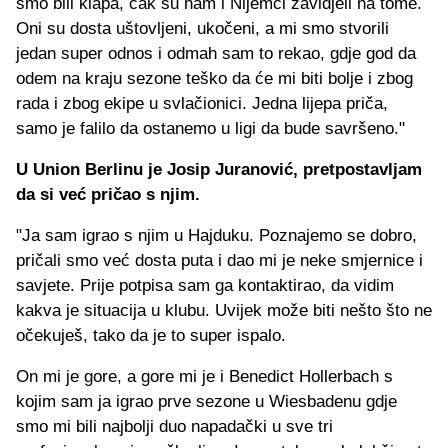
smo bili klapa, čak su nam i Nijemci zavidjeli na tome.
Oni su dosta uštovljeni, ukočeni, a mi smo stvorili
jedan super odnos i odmah sam to rekao, gdje god da
odem na kraju sezone teško da će mi biti bolje i zbog
rada i zbog ekipe u svlačionici. Jedna lijepa priča,
samo je falilo da ostanemo u ligi da bude savršeno."
U Union Berlinu je Josip Juranović, pretpostavljam
da si već pričao s njim.
"Ja sam igrao s njim u Hajduku. Poznajemo se dobro,
pričali smo već dosta puta i dao mi je neke smjernice i
savjete. Prije potpisa sam ga kontaktirao, da vidim
kakva je situacija u klubu. Uvijek može biti nešto što ne
očekuješ, tako da je to super ispalo.
On mi je gore, a gore mi je i Benedict Hollerbach s
kojim sam ja igrao prve sezone u Wiesbadenu gdje
smo mi bili najbolji duo napadački u sve tri