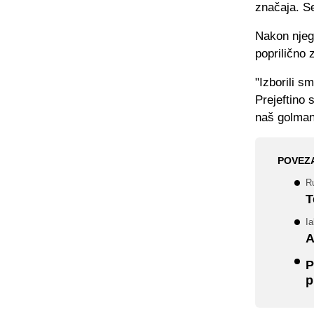
značaja. Se
Nakon njega
poprilično 
"Izborili s
Prejeftino 
naš golman 
POVEZ
Ru
T
Ia
A
P
p