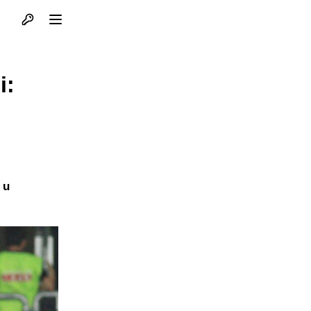
Otvori profil
Otvori meni
i:
 u