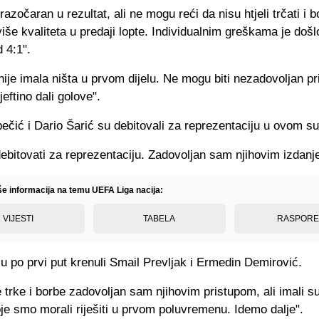
azočaran u rezultat, ali ne mogu reći da nisu htjeli trčati i bo
više kvaliteta u predaji lopte. Individualnim greškama je došl
d 4:1".
ije imala ništa u prvom dijelu. Ne mogu biti nezadovoljan pr
eftino dali golove".
čić i Dario Šarić su debitovali za reprezentaciju u ovom su
debitovati za reprezentaciju. Zadovoljan sam njihovim izdanj
iše informacija na temu UEFA Liga nacija:
VIJESTI
TABELA
RASPOR
 po prvi put krenuli Smail Prevljak i Ermedin Demirović.
e trke i borbe zadovoljan sam njihovim pristupom, ali imali s
oje smo morali riješiti u prvom poluvremenu. Idemo dalje".