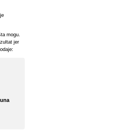
je
šta mogu.
zultat jer
dodaje:
muna