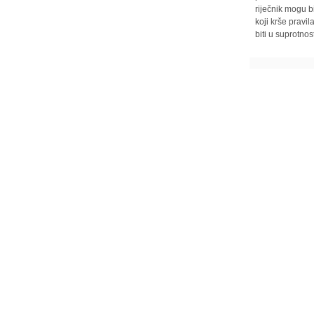
riječnik mogu b
koji krše pravi
biti u suprotnos