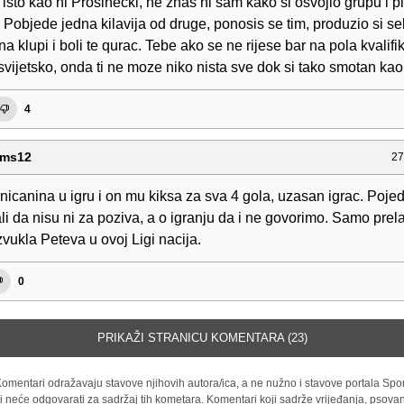
 isto kao ni Prosinecki, ne znas ni sam kako si osvojio grupu i p
 Pobjede jedna kilavija od druge, ponosis se tim, produzio si se
a klupi i boli te qurac. Tebe ako se ne rijese bar na pola kvalifi
svijetsko, onda ti ne moze niko nista sve dok si tako smotan kao s
4
ems12
27
canina u igru i on mu kiksa za sva 4 gola, uzasan igrac. Pojedi
li da nisu ni za poziva, a o igranju da i ne govorimo. Samo pre
zvukla Peteva u ovoj Ligi nacija.
0
PRIKAŽI STRANICU KOMENTARA (23)
omentari odražavaju stavove njihovih autora/ica, a ne nužno i stavove portala Spor
i neće odgovarati za sadržaj tih kometara. Komentari koji sadrže vrijeđanja, psovan