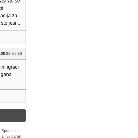
lasirao se
bi
kacija za
to jesi...
.09.22. 06:36
ni igraci
lagana
tSport.ba te
ja i vulgaran