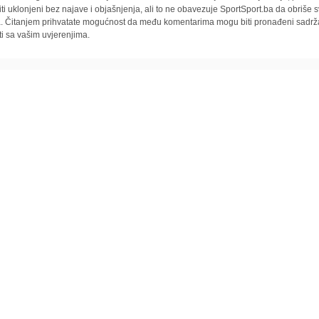
iti uklonjeni bez najave i objašnjenja, ali to ne obavezuje SportSport.ba da obriše
la. Čitanjem prihvatate mogućnost da među komentarima mogu biti pronađeni sadrža
ti sa vašim uvjerenjima.