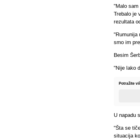
"Malo sam r
Trebalo je 
rezultata o
"Rumunija n
smo im prej
Besim Šerbe
"Nije lako 
Potražite v
U napadu su
"Šta se tič
situacija k