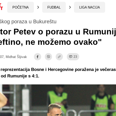
POČETNA
FUDBAL
LIGA NACIJA
škog poraza u Bukureštu
tor Petev o porazu u Rumunij
eftino, ne možemo ovako"
:07,
Midhat Šljivak
23
reprezentacija Bosne i Hercegovine poražena je večeras
 od Rumunije s 4:1.