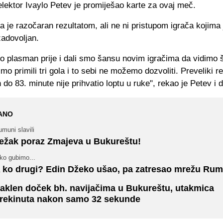
lektor Ivaylo Petev je promiješao karte za ovaj meč.
 je razočaran rezultatom, ali ne ni pristupom igrača kojima 
zadovoljan.
mo plasman prije i dali smo šansu novim igračima da vidimo 
smo primili tri gola i to sebi ne možemo dozvoliti. Preveliki re
do 83. minute nije prihvatio loptu u ruke", rekao je Petev i 
ANO
muni slavili
ežak poraz Zmajeva u Bukureštu!
ko gubimo...
 ko drugi? Edin Džeko ušao, pa zatresao mrežu Ru
aklen doček bh. navijačima u Bukureštu, utakmica
rekinuta nakon samo 32 sekunde