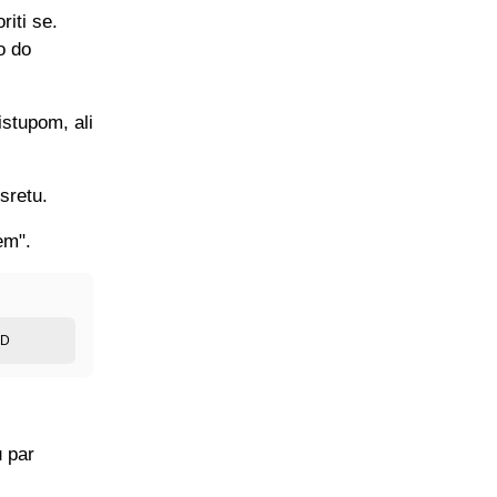
riti se.
o do
istupom, ali
sretu.
em".
ED
u par