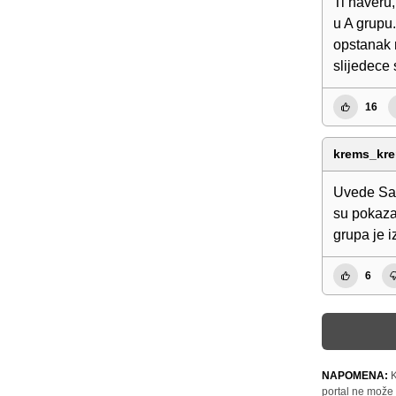
Ti haveru,
u A grupu.
opstanak n
slijedece 
16
krems_kr
Uvede Sani
su pokaza
grupa je i
6
NAPOMENA:
K
portal ne može 