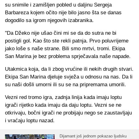
su snimile i zamišljen pobled u daljinu Sergeja
Barbareza kojem očito nije bilo jasno šta se danas
dogodilo sa igrom njegovih izabranika.
"Da Džeko nije ušao čini mi se da do sutra ne bi
postigli gol. Kao što ste rekli patnja. Prvo poluvrijeme
jako loše s naše strane. Bili smo mrtvi, tromi. Ekipa
San Marina je bez problema sprječavala naše napade.
Utakmica koja, da li zbog vrućine ili nekih drugih stvari.
Ekipa San Marina djeluje svježa u odnosu na nas. Da li
su naši došli umorni ili su se na pripremama umorili.
Vezni red tromo igra, zadnja linija kada imaju loptu
igrači rijetko kada imaju da daju loptu. Vezni se ne
otkrivaju, bočni igrači ne probijaju nego se zaustavljaju
i vraćaju loptu nazad.
Dijamant još jednom pokazao ljudsku