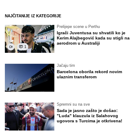
NAJČITANIJE IZ KATEGORIJE
Prelijepe scene u Perthu
Igrači Juventusa su shvatili ko je
Kerim Alajbegović kada su stigli na
aerodrom u Australiji
1
Jačaju tim
Barcelona oborila rekord novim
ulaznim transferom
Spremni su na sve
Sada je jasno zašto je došao:
"Luda" klauzula iz Salahovog
ugovora s Turcima je otkrivena!