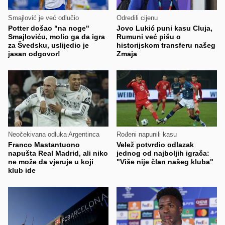
Smajlović je već odlučio
Odredili cijenu
Potter došao "na noge"
Jovo Lukić puni kasu Cluja,
Smajloviću, molio ga da igra
Rumuni već pišu o
za Švedsku, uslijedio je
historijskom transferu našeg
jasan odgovor!
Zmaja
Neočekivana odluka Argentinca
Rođeni napunili kasu
Franco Mastantuono
Velež potvrdio odlazak
napušta Real Madrid, ali niko
jednog od najboljih igrača:
ne može da vjeruje u koji
"Više nije član našeg kluba"
klub ide