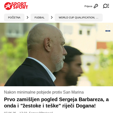
Prijava
Otvori profi
Ot
POČETNA
FUDBAL
WORLD CUP QUALIFICATION, UEFA
Nakon minimalne pobjede protiv San Marina
Prvo zamišljen pogled Sergeja Barbareza, a
onda i "žestoke i teške" riječi Dogana!