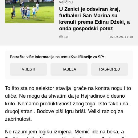
veličinu
U Zenici je odsviran kraj,
fudbaleri San Marina su
krenuli prema Edinu Džeki, a
onda gospodski potez
10
07.06.25. 17:18
Potražite više informacija na temu Kvalifikacije za SP:
VIJESTI
TABELA
RASPORED
To što stalno selektor stavlja igrače na kontra nogu i to
utiče. Ne mogu da shvatim da je Hajradinović desno
krilo. Nemamo produktivnost zbog toga. Isto tako i na
drugoj strani. Bodove piši igru briši. Veliki razlog za
zabrinutost.
Ne razumijem logiku izmjena. Memić ide na beka, a