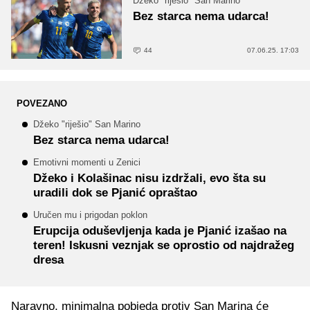
Džeko "riješio" San Marino
Bez starca nema udarca!
44
07.06.25. 17:03
POVEZANO
Džeko "riješio" San Marino
Bez starca nema udarca!
Emotivni momenti u Zenici
Džeko i Kolašinac nisu izdržali, evo šta su
uradili dok se Pjanić opraštao
Uručen mu i prigodan poklon
Erupcija oduševljenja kada je Pjanić izašao na
teren! Iskusni veznjak se oprostio od najdražeg
dresa
Naravno, minimalna pobjeda protiv San Marina će