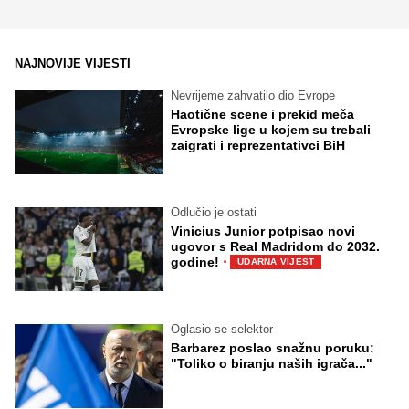
NAJNOVIJE VIJESTI
Nevrijeme zahvatilo dio Evrope
Haotične scene i prekid meča
Evropske lige u kojem su trebali
zaigrati i reprezentativci BiH
Odlučio je ostati
Vinicius Junior potpisao novi
ugovor s Real Madridom do 2032.
·
godine!
UDARNA VIJEST
Oglasio se selektor
Barbarez poslao snažnu poruku:
"Toliko o biranju naših igrača..."