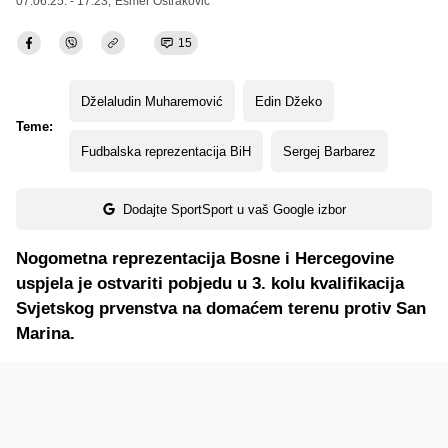
07.06.25. - 17:23,
Esmer Oštraković
15
Dželaludin Muharemović
Edin Džeko
Teme:
Fudbalska reprezentacija BiH
Sergej Barbarez
Dodajte SportSport u vaš Google izbor
Nogometna reprezentacija Bosne i Hercegovine
uspjela je ostvariti pobjedu u 3. kolu kvalifikacija
Svjetskog prvenstva na domaćem terenu protiv San
Marina.