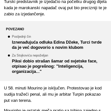
Turski predstavnik je izjedačio na početku drugog dijela
kada je marokanski napadač ovaj put bio precizniji te je
zabio za izjedančenje.
POVEZANO
Posljednji čin
Iznenađujuća odluka Edina Džeke, Turci tvrde
da je već dogovorio s novim klubom
Za Stojkovića nepoželjan
Piksi dobio strašan šamar od svjetske face,
otpisao je pogrešnog: "Inteligencija,
organizacija..."
U 58. minuti Mourino je isključen. Protestovao je kod
sudija tražeći penal, ali mu je arbitar Turpin pokazao
put van terena.
Mourinho je ostatak meča pratio sa tribina zajedno s