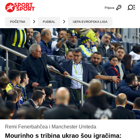
Prijava
Otvori profi
Ot
POČETNA
FUDBAL
UEFA EVROPSKA LIGA
Remi Fenerbahčea i Manchester Uniteda
Mourinho s tribina ukrao šou igračima: