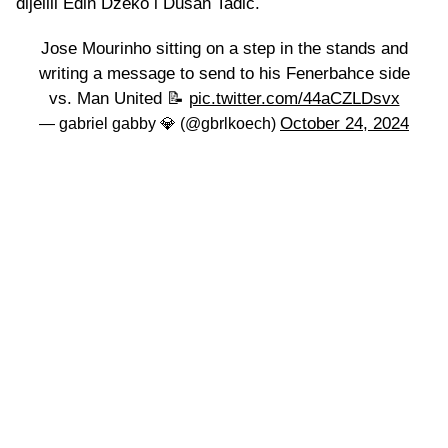
dijelili Edin Džeko i Dušan Tadić.
Jose Mourinho sitting on a step in the stands and
writing a message to send to his Fenerbahce side
vs. Man United 📝
pic.twitter.com/44aCZLDsvx
October 24, 2024
— gabriel gabby 💎 (@gbrlkoech)