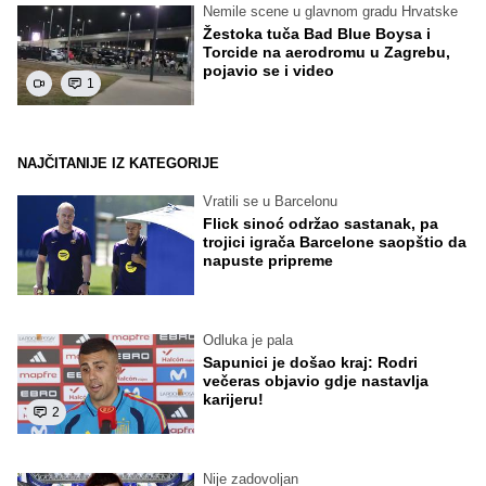
Nemile scene u glavnom gradu Hrvatske
Žestoka tuča Bad Blue Boysa i
Torcide na aerodromu u Zagrebu,
pojavio se i video
1
NAJČITANIJE IZ KATEGORIJE
Vratili se u Barcelonu
Flick sinoć održao sastanak, pa
trojici igrača Barcelone saopštio da
napuste pripreme
Odluka je pala
Sapunici je došao kraj: Rodri
večeras objavio gdje nastavlja
karijeru!
2
Nije zadovoljan