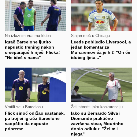
Na izlaznim vratima kluba
Sjajan meč u Chicagu
Igrač Barcelone ljutito
Leeds pobijedio Liverpool, a
napustio trening nakon
jedan komentar za
srceparajućih riječi Flicka:
Muharemovića je hit: "On će
"Ne ideš s nama"
idućeg ljeta..."
Vratili se u Barcelonu
Želi stvoriti jaku konkurenciju
Flick sinoć održao sastanak,
Iako su Bernardo Silva i
pa trojici igrača Barcelone
Diomande praktično
saopštio da napuste
završena stvar, Mourinho
pripreme
donio odluku: "Želim i
njega"