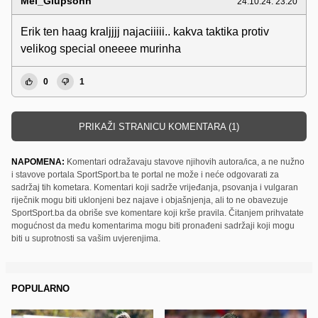
Mel_Glupsonn
24.10.24. 23:20
Erik ten haag kraljjjj najaciiiii.. kakva taktika protiv
velikog special oneeee murinha
0
1
PRIKAŽI STRANICU KOMENTARA (1)
NAPOMENA:
Komentari odražavaju stavove njihovih autora/ica, a ne nužno
i stavove portala SportSport.ba te portal ne može i neće odgovarati za
sadržaj tih kometara. Komentari koji sadrže vrijeđanja, psovanja i vulgaran
riječnik mogu biti uklonjeni bez najave i objašnjenja, ali to ne obavezuje
SportSport.ba da obriše sve komentare koji krše pravila. Čitanjem prihvatate
mogućnost da među komentarima mogu biti pronađeni sadržaji koji mogu
biti u suprotnosti sa vašim uvjerenjima.
POPULARNO