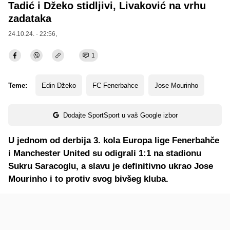
Tadić i Džeko stidljivi, Livaković na vrhu
zadataka
24.10.24. - 22:56,
1
Teme:
Edin Džeko
FC Fenerbahce
Jose Mourinho
Dodajte SportSport u vaš Google izbor
U jednom od derbija 3. kola Europa lige Fenerbahče
i Manchester United su odigrali 1:1 na stadionu
Sukru Saracoglu, a slavu je definitivno ukrao Jose
Mourinho i to protiv svog bivšeg kluba.